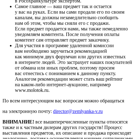
в Росохранкультуре экспертом.
Самое главное — ваш предмет так и остается
у вас на руках. Если вы сами продали его по своим
каналам, вы должны незамедлительно сообщить
нам об этом, чтобы мы сняли его с продажи.
Если предмет продается нами, мы также немедленно
уведомляем комитента. После получения оплаты
комитент сам отправляет предмет заказчику.
Для участия в программе удаленной комиссии
вам необходимо заручиться рекомендацией
как минимум двух форумчан или других известных
в интернете людей. Это застрахует наших покупателей
от обмана или иных проблем, поэтому просим
вас отнестись с пониманием к данному пункту.
Аналогом рекомендации может стать ваш рейтинг
на каком-либо интернет-аукционе, например
www.molotok.ru.
По всем интересующим вас вопросам можно обращаться
на электронную почту:
director@zemlyanka-v.ru
ВНИМАНИЕ!
все вышеперечисленные пункты относятся
также и к частным дилерам других государств! Процесс
выставления предметов, их описание и продажа происходят
аналогично, доставка осуществляется нашими сотрудниками