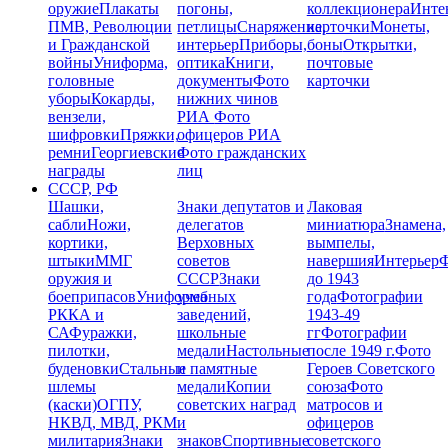
оружие
Плакаты
погоны,
коллекционера
Инте
ПМВ, Революции
петлицы
Снаряжение,
карточки
Монеты,
и Гражданской
интерьер
Приборы,
боны
Открытки,
войны
Униформа,
оптика
Книги,
почтовые
головные
документы
Фото
карточки
уборы
Кокарды,
нижних чинов
вензели,
РИА
Фото
шифровки
Пряжки,
офицеров РИА
ремни
Георгиевские
Фото гражданских
награды
лиц
СССР, РФ
Шашки,
Знаки депутатов и
Лаковая
сабли
Ножи,
делегатов
миниатюра
Знамена,
кортики,
Верховных
вымпелы,
штыки
ММГ
советов
навершия
Интерьер
Ф
оружия и
СССР
Знаки
до 1943
боеприпасов
Униформа
учебных
года
Фотографии
РККА и
заведений,
1943-49
СА
Фуражки,
школьные
гг
Фотографии
пилотки,
медали
Настольные
после 1949 г.
Фото
буденовки
Стальные
и памятные
Героев Советского
шлемы
медали
Копии
союза
Фото
(каски)
ОГПУ,
советских наград
матросов и
НКВД, МВД, РКМ
и
офицеров
милитария
Знаки
знаков
Спортивные
советского