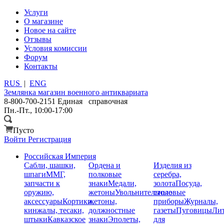
Услуги
О магазине
Новое на сайте
Отзывы
Условия комиссии
Форум
Контакты
RUS
|
ENG
Землянка
магазин военного антиквариата
8-800-700-2151
Единая справочная
Пн.-Пт., 10:00-17:00
Пусто
Войти
Регистрация
Российская Империя
Сабли, шашки,
Ордена и
Изделия из
шпаги
ММГ,
полковые
серебра,
запчасти к
знаки
Медали,
золота
Посуда,
оружию,
жетоны
Увольнительные
столовые
аксессуары
Кортики,
жетоны,
приборы
Журналы,
кинжалы, тесаки,
должностные
газеты
Пуговицы
Лит
штыки
Кавказское
знаки
Эполеты,
для