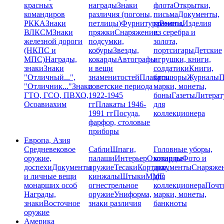
красных
награды
Знаки
флота
Открытки,
командиров
различия (погоны,
письма
Документы,
РККА
Знаки
петлицы)
Фурнитура
грамоты
Ремни,
Изделия
ВЛКСМ
Знаки
пряжки
Снаряжение,
из серебра и
железной дороги
подсумки,
золота,
(НКПС и
кобуры
Звезды,
портсигары
Детские
МПС)
Награды,
кокарды
Автографы
игрушки, книги,
знаки
Знаки
и вещи
солдатики
Книги,
"Отличный...",
знаменитостей
Плакаты
брошюры
Журналы
П
"Отличник..."
Знаки
советские периода
марки, монеты,
ГТО, ГСО, ПВХО,
1922-1945
боны
Газеты
Литерат
Осоавиахим
гг
Плакаты 1946-
для
1991 гг
Посуда,
коллекционера
фарфор, столовые
приборы
Европа, Азия
Средневековое
Сабли
Шпаги,
Головные уборы,
оружие,
палаши
Интерьер
Охотничье
кокарды
Фото и
доспехи
Документы
оружие
Тесаки
Кортики,
документы
Снаряже
и личные вещи
кинжалы
Штыки
ММГ,
для
монарших особ
огнестрельное
коллекционера
Почт
Награды,
оружие
Униформа,
марки, монеты,
знаки
Восточное
знаки различия
банкноты
оружие
Америка