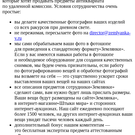
которые хотят продавать предметы антиквариата
по удаленной комиссии. Условия сотрудничества очень
простые:
вы делаете качественные фотографии ваших изделий
со всех ракурсов при дневном свете.
не пережимая, пересылаете фото на
director@zemlyanka-
v.ru
мы сами обрабатываем ваши фото в фотошопе
для приведения к стандартному формату
«
Землянки».
Если у вас имеются навыки работы в фотошопе
и необходимое оборудование для создания качественных
снимков, мы будем очень признательны, если работу
по фотографированию вещей и обработке фотографий
вы возьмете на себя — это существенно ускорит сроки
выставления ваших вещей на наших сайтах
все описания предметов сотрудники
«
Землянки»
сделают сами, вам нужно будет лишь прислать размеры.
Ваши вещи будут размещены на сайте
«
Землянка»,
в интернет-магазине
«
Штыки мира» и сторонних
интернет-аукционах. Наш сайт ежедневно посещают
более 1500 человек, на других интернет-аукционах ваши
вещи увидят тысячи человек каждый день.
дополнительный бонус нашим комитентам —
это бесплатная экспертиза предмета аттестованным