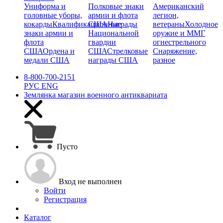
Униформа и
Полковые знаки
Американский
головные уборы,
армии и флота
легион,
кокарды
Квалификационные
США
Награды
ветераны
Холодное
знаки армии и
Национальной
оружие и ММГ
флота
гвардии
огнестрельного
США
Ордена и
США
Стрелковые
Снаряжение,
медали США
награды США
разное
8-800-700-2151
РУС
ENG
Землянка
магазин военного антиквариата
Пусто
Вход не выполнен
Войти
Регистрация
Каталог