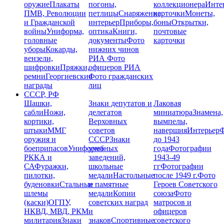
оружие
Плакаты
погоны,
коллекционера
Инте
ПМВ, Революции
петлицы
Снаряжение,
карточки
Монеты,
и Гражданской
интерьер
Приборы,
боны
Открытки,
войны
Униформа,
оптика
Книги,
почтовые
головные
документы
Фото
карточки
уборы
Кокарды,
нижних чинов
вензели,
РИА
Фото
шифровки
Пряжки,
офицеров РИА
ремни
Георгиевские
Фото гражданских
награды
лиц
СССР, РФ
Шашки,
Знаки депутатов и
Лаковая
сабли
Ножи,
делегатов
миниатюра
Знамена,
кортики,
Верховных
вымпелы,
штыки
ММГ
советов
навершия
Интерьер
Ф
оружия и
СССР
Знаки
до 1943
боеприпасов
Униформа
учебных
года
Фотографии
РККА и
заведений,
1943-49
СА
Фуражки,
школьные
гг
Фотографии
пилотки,
медали
Настольные
после 1949 г.
Фото
буденовки
Стальные
и памятные
Героев Советского
шлемы
медали
Копии
союза
Фото
(каски)
ОГПУ,
советских наград
матросов и
НКВД, МВД, РКМ
и
офицеров
милитария
Знаки
знаков
Спортивные
советского