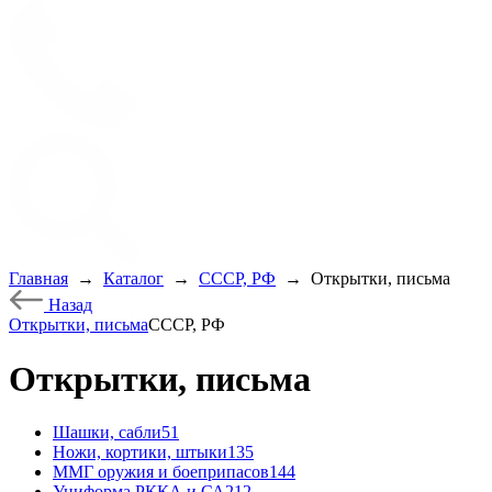
Главная
→
Каталог
→
СССР, РФ
→
Открытки, письма
Назад
Открытки, письма
СССР, РФ
Открытки, письма
Шашки, сабли
51
Ножи, кортики, штыки
135
ММГ оружия и боеприпасов
144
Униформа РККА и СА
212