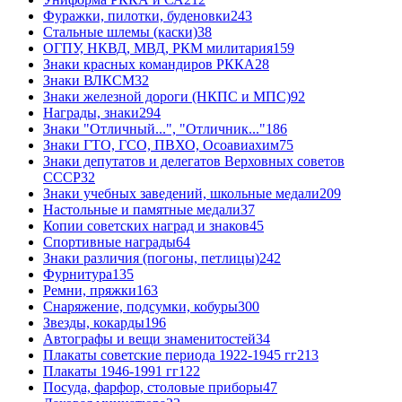
Фуражки, пилотки, буденовки
243
Стальные шлемы (каски)
38
ОГПУ, НКВД, МВД, РКМ милитария
159
Знаки красных командиров РККА
28
Знаки ВЛКСМ
32
Знаки железной дороги (НКПС и МПС)
92
Награды, знаки
294
Знаки "Отличный...", "Отличник..."
186
Знаки ГТО, ГСО, ПВХО, Осоавиахим
75
Знаки депутатов и делегатов Верховных советов
СССР
32
Знаки учебных заведений, школьные медали
209
Настольные и памятные медали
37
Копии советских наград и знаков
45
Спортивные награды
64
Знаки различия (погоны, петлицы)
242
Фурнитура
135
Ремни, пряжки
163
Снаряжение, подсумки, кобуры
300
Звезды, кокарды
196
Автографы и вещи знаменитостей
34
Плакаты советские периода 1922-1945 гг
213
Плакаты 1946-1991 гг
122
Посуда, фарфор, столовые приборы
47