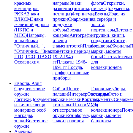
красных
награды
Знаки
флота
Открытки,
командиров
различия (погоны,
письма
Документы,
РККА
Знаки
петлицы)
Фурнитура
грамоты
Ремни,
Изделия
ВЛКСМ
Знаки
пряжки
Снаряжение,
из серебра и
железной дороги
подсумки,
золота,
(НКПС и
кобуры
Звезды,
портсигары
Детские
МПС)
Награды,
кокарды
Автографы
игрушки, книги,
знаки
Знаки
и вещи
солдатики
Книги,
"Отличный...",
знаменитостей
Плакаты
брошюры
Журналы
П
"Отличник..."
Знаки
советские периода
марки, монеты,
ГТО, ГСО, ПВХО,
1922-1945
боны
Газеты
Литерат
Осоавиахим
гг
Плакаты 1946-
для
1991 гг
Посуда,
коллекционера
фарфор, столовые
приборы
Европа, Азия
Средневековое
Сабли
Шпаги,
Головные уборы,
оружие,
палаши
Интерьер
Охотничье
кокарды
Фото и
доспехи
Документы
оружие
Тесаки
Кортики,
документы
Снаряже
и личные вещи
кинжалы
Штыки
ММГ,
для
монарших особ
огнестрельное
коллекционера
Почт
Награды,
оружие
Униформа,
марки, монеты,
знаки
Восточное
знаки различия
банкноты
оружие
Америка