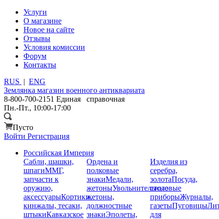
Услуги
О магазине
Новое на сайте
Отзывы
Условия комиссии
Форум
Контакты
RUS
|
ENG
Землянка
магазин военного антиквариата
8-800-700-2151
Единая справочная
Пн.-Пт., 10:00-17:00
Пусто
Войти
Регистрация
Российская Империя
Сабли, шашки,
Ордена и
Изделия из
шпаги
ММГ,
полковые
серебра,
запчасти к
знаки
Медали,
золота
Посуда,
оружию,
жетоны
Увольнительные
столовые
аксессуары
Кортики,
жетоны,
приборы
Журналы,
кинжалы, тесаки,
должностные
газеты
Пуговицы
Лит
штыки
Кавказское
знаки
Эполеты,
для