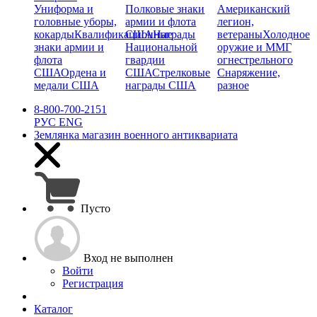
Униформа и
Полковые знаки
Американский
головные уборы,
армии и флота
легион,
кокарды
Квалификационные
США
Награды
ветераны
Холодное
знаки армии и
Национальной
оружие и ММГ
флота
гвардии
огнестрельного
США
Ордена и
США
Стрелковые
Снаряжение,
медали США
награды США
разное
8-800-700-2151
РУС
ENG
Землянка
магазин военного антиквариата
Пусто
Вход не выполнен
Войти
Регистрация
Каталог