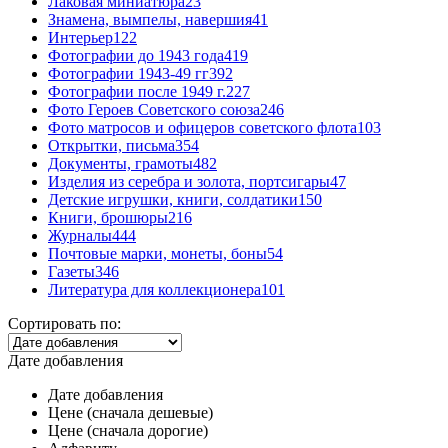
Лаковая миниатюра
23
Знамена, вымпелы, навершия
41
Интерьер
122
Фотографии до 1943 года
419
Фотографии 1943-49 гг
392
Фотографии после 1949 г.
227
Фото Героев Советского союза
246
Фото матросов и офицеров советского флота
103
Открытки, письма
354
Документы, грамоты
482
Изделия из серебра и золота, портсигары
47
Детские игрушки, книги, солдатики
150
Книги, брошюры
216
Журналы
444
Почтовые марки, монеты, боны
54
Газеты
346
Литература для коллекционера
101
Сортировать по:
Дате добавления
Дате добавления
Цене (сначала дешевые)
Цене (сначала дорогие)