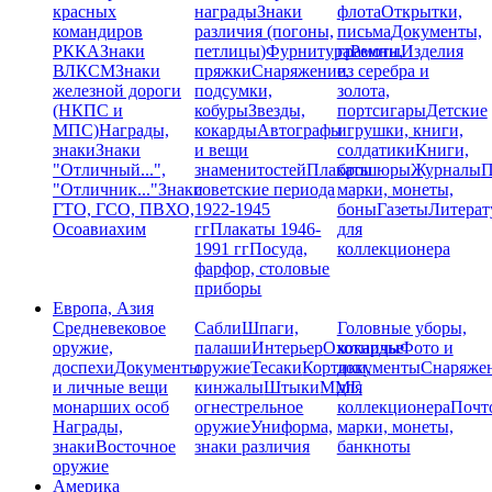
красных
награды
Знаки
флота
Открытки,
командиров
различия (погоны,
письма
Документы,
РККА
Знаки
петлицы)
Фурнитура
грамоты
Ремни,
Изделия
ВЛКСМ
Знаки
пряжки
Снаряжение,
из серебра и
железной дороги
подсумки,
золота,
(НКПС и
кобуры
Звезды,
портсигары
Детские
МПС)
Награды,
кокарды
Автографы
игрушки, книги,
знаки
Знаки
и вещи
солдатики
Книги,
"Отличный...",
знаменитостей
Плакаты
брошюры
Журналы
П
"Отличник..."
Знаки
советские периода
марки, монеты,
ГТО, ГСО, ПВХО,
1922-1945
боны
Газеты
Литерат
Осоавиахим
гг
Плакаты 1946-
для
1991 гг
Посуда,
коллекционера
фарфор, столовые
приборы
Европа, Азия
Средневековое
Сабли
Шпаги,
Головные уборы,
оружие,
палаши
Интерьер
Охотничье
кокарды
Фото и
доспехи
Документы
оружие
Тесаки
Кортики,
документы
Снаряже
и личные вещи
кинжалы
Штыки
ММГ,
для
монарших особ
огнестрельное
коллекционера
Почт
Награды,
оружие
Униформа,
марки, монеты,
знаки
Восточное
знаки различия
банкноты
оружие
Америка