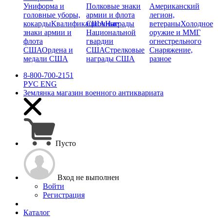
Униформа и
Полковые знаки
Американский
головные уборы,
армии и флота
легион,
кокарды
Квалификационные
США
Награды
ветераны
Холодное
знаки армии и
Национальной
оружие и ММГ
флота
гвардии
огнестрельного
США
Ордена и
США
Стрелковые
Снаряжение,
медали США
награды США
разное
8-800-700-2151
РУС
ENG
Землянка
магазин военного антиквариата
Пусто
Вход не выполнен
Войти
Регистрация
Каталог