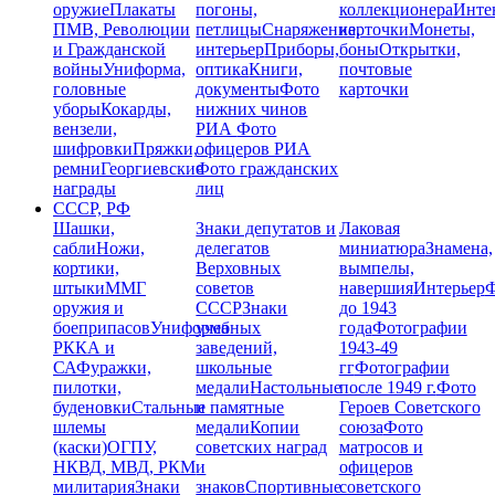
оружие
Плакаты
погоны,
коллекционера
Инте
ПМВ, Революции
петлицы
Снаряжение,
карточки
Монеты,
и Гражданской
интерьер
Приборы,
боны
Открытки,
войны
Униформа,
оптика
Книги,
почтовые
головные
документы
Фото
карточки
уборы
Кокарды,
нижних чинов
вензели,
РИА
Фото
шифровки
Пряжки,
офицеров РИА
ремни
Георгиевские
Фото гражданских
награды
лиц
СССР, РФ
Шашки,
Знаки депутатов и
Лаковая
сабли
Ножи,
делегатов
миниатюра
Знамена,
кортики,
Верховных
вымпелы,
штыки
ММГ
советов
навершия
Интерьер
Ф
оружия и
СССР
Знаки
до 1943
боеприпасов
Униформа
учебных
года
Фотографии
РККА и
заведений,
1943-49
СА
Фуражки,
школьные
гг
Фотографии
пилотки,
медали
Настольные
после 1949 г.
Фото
буденовки
Стальные
и памятные
Героев Советского
шлемы
медали
Копии
союза
Фото
(каски)
ОГПУ,
советских наград
матросов и
НКВД, МВД, РКМ
и
офицеров
милитария
Знаки
знаков
Спортивные
советского