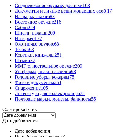
Средневековое оружие, доспехи
108
Документы и личные вещи монарших особ
17
Награды, знаки
688
Восточное оружие
216
Сабли
254
Шпаги, палаши
209
Интерьер
177
Охотничье оружие
68
Тесаки
63
Кортики, кинжалы
251
Штыки
87
ММГ, огнестрельное оружие
209
Униформа, знаки различия
68
Головные уборы, кокарды
75
Фото и документы
251
Снаряжение
105
Литература для коллекционера
75
Почтовые марки, монеты, банкноты
55
Сортировать по:
Дате добавления
Дате добавления
Цене (сначала дешевые)