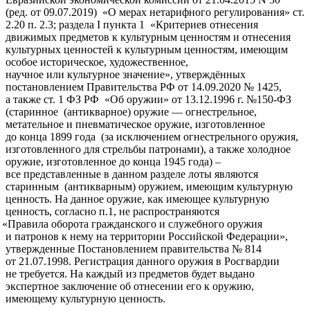
(ред
. от 09.07.2019)
«О
мерах нетарифного регулирования» ст.
2.20 п. 2.3; раздела I пункта 1
«Критериев
отнесения
движимых предметов к культурным ценностям и отнесения
культурных ценностей к культурным ценностям, имеющим
особое историческое, художественное,
научное или культурное значение», утверждённых
постановлением Правительства РФ от 14.09.2020 № 1425,
а также ст. 1 ФЗ РФ
«Об
оружии» от 13.12.1996 г. №150-ФЗ
(старинное
(антикварное
) оружие — огнестрельное,
метательное и пневматическое оружие, изготовленное
до конца 1899 года
(за
исключением огнестрельного оружия,
изготовленного для стрельбы патронами), а также холодное
оружие, изготовленное до конца 1945 года) –
все представленные в данном разделе лоты являются
старинным
(антикварным
) оружием, имеющим культурную
ценность. На данное оружие, как имеющее культурную
ценность, согласно п.1, не распространяются
«Правила
оборота гражданского и служебного оружия
и патронов к нему на территории Российской Федерации»,
утвержденные Постановлением правительства № 814
от 21.07.1998. Регистрация данного оружия в Росгвардии
не требуется. На каждый из предметов будет выдано
экспертное заключение об отнесении его к оружию,
имеющему культурную ценность.