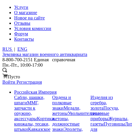
Услуги
О магазине
Новое на сайте
Отзывы
Условия комиссии
Форум
Контакты
RUS
|
ENG
Землянка
магазин военного антиквариата
8-800-700-2151
Единая справочная
Пн.-Пт., 10:00-17:00
Пусто
Войти
Регистрация
Российская Империя
Сабли, шашки,
Ордена и
Изделия из
шпаги
ММГ,
полковые
серебра,
запчасти к
знаки
Медали,
золота
Посуда,
оружию,
жетоны
Увольнительные
столовые
аксессуары
Кортики,
жетоны,
приборы
Журналы,
кинжалы, тесаки,
должностные
газеты
Пуговицы
Лит
штыки
Кавказское
знаки
Эполеты,
для