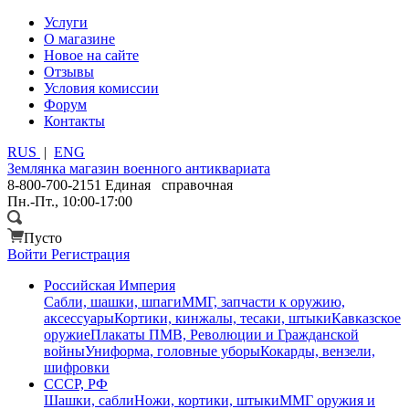
Услуги
О магазине
Новое на сайте
Отзывы
Условия комиссии
Форум
Контакты
RUS
|
ENG
Землянка
магазин военного антиквариата
8-800-700-2151
Единая справочная
Пн.-Пт., 10:00-17:00
Пусто
Войти
Регистрация
Российская Империя
Сабли, шашки, шпаги
ММГ, запчасти к оружию,
аксессуары
Кортики, кинжалы, тесаки, штыки
Кавказское
оружие
Плакаты ПМВ, Революции и Гражданской
войны
Униформа, головные уборы
Кокарды, вензели,
шифровки
СССР, РФ
Шашки, сабли
Ножи, кортики, штыки
ММГ оружия и