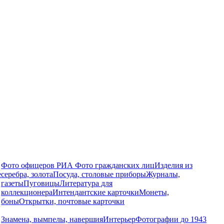
Фото офицеров РИА
Фото гражданских лиц
Изделия из
е
серебра, золота
Посуда, столовые приборы
Журналы,
газеты
Пуговицы
Литература для
коллекционера
Интендантские карточки
Монеты,
боны
Открытки, почтовые карточки
Знамена, вымпелы, навершия
Интерьер
Фотографии до 1943