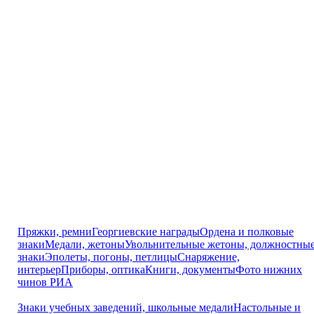
Пряжки, ремни
Георгиевские награды
Ордена и полковые
знаки
Медали, жетоны
Увольнительные жетоны, должностны
знаки
Эполеты, погоны, петлицы
Снаряжение,
интерьер
Приборы, оптика
Книги, документы
Фото нижних
чинов РИА
Знаки учебных заведений, школьные медали
Настольные и