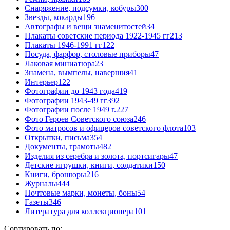
Снаряжение, подсумки, кобуры
300
Звезды, кокарды
196
Автографы и вещи знаменитостей
34
Плакаты советские периода 1922-1945 гг
213
Плакаты 1946-1991 гг
122
Посуда, фарфор, столовые приборы
47
Лаковая миниатюра
23
Знамена, вымпелы, навершия
41
Интерьер
122
Фотографии до 1943 года
419
Фотографии 1943-49 гг
392
Фотографии после 1949 г.
227
Фото Героев Советского союза
246
Фото матросов и офицеров советского флота
103
Открытки, письма
354
Документы, грамоты
482
Изделия из серебра и золота, портсигары
47
Детские игрушки, книги, солдатики
150
Книги, брошюры
216
Журналы
444
Почтовые марки, монеты, боны
54
Газеты
346
Литература для коллекционера
101
Сортировать по: