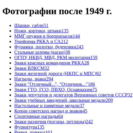
Фотографии после 1949 г.
Шашки, сабли
51
Ножи, кортики, штыки
135
ММГ оружия и боеприпасов
144
Униформа РККА и СА
212
Фуражки, пилотки, буденовки
243
Стальные шлемы (каски)
38
ОГПУ, НКВД, МВД, РКМ милитария
159
Знаки красных командиров РККА
28
Знаки ВЛКСМ
32
Знаки железной дороги (НКПС и МПС)
92
Награды, знаки
294
Знаки "Отличный...", "Отличник..."
186
Знаки ГТО, ГСО, ПВХО, Осоавиахим
75
Знаки депутатов и делегатов Верховных советов СССР
32
Знаки учебных заведений, школьные медали
209
Настольные и памятные медали
37
Копии советских наград и знаков
45
Спортивные награды
64
Знаки различия (погоны, петлицы)
242
Фурнитура
135
Ремни, пряжки
163