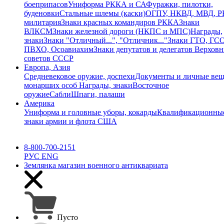
боеприпасов
Униформа РККА и СА
Фуражки, пилотки,
буденовки
Стальные шлемы (каски)
ОГПУ, НКВД, МВД, 
милитария
Знаки красных командиров РККА
Знаки
ВЛКСМ
Знаки железной дороги (НКПС и МПС)
Награды,
знаки
Знаки "Отличный...", "Отличник..."
Знаки ГТО, ГСО
ПВХО, Осоавиахим
Знаки депутатов и делегатов Верхов
советов СССР
Европа, Азия
Средневековое оружие, доспехи
Документы и личные ве
монарших особ
Награды, знаки
Восточное
оружие
Сабли
Шпаги, палаши
Америка
Униформа и головные уборы, кокарды
Квалификационны
знаки армии и флота США
8-800-700-2151
РУС
ENG
Землянка
магазин военного антиквариата
Пусто