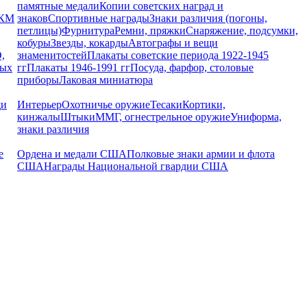
памятные медали
Копии советских наград и
РКМ
знаков
Спортивные награды
Знаки различия (погоны,
петлицы)
Фурнитура
Ремни, пряжки
Снаряжение, подсумки,
кобуры
Звезды, кокарды
Автографы и вещи
,
знаменитостей
Плакаты советские периода 1922-1945
ных
гг
Плакаты 1946-1991 гг
Посуда, фарфор, столовые
приборы
Лаковая миниатюра
щи
Интерьер
Охотничье оружие
Тесаки
Кортики,
кинжалы
Штыки
ММГ, огнестрельное оружие
Униформа,
знаки различия
е
Ордена и медали США
Полковые знаки армии и флота
США
Награды Национальной гвардии США