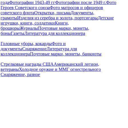
года
Фотографии 1943-49 гг
Фотографии после 1949 г.
Фото
Героев Советского союза
Фото матросов и офицеров
советского флота
Открытки, письма
Документы,
грамоты
Изделия из серебра и золота, портсигары
Детские
игрушки, книги, солдатики
Книги,
брошюры
Журналы
Почтовые марки, монеты,
боны
Газеты
Литература для коллекционера
Головные уборы, кокарды
Фото и
документы
Снаряжение
Литература для
коллекционера
Почтовые марки, монеты, банкноты
Стрелковые награды США
Американский легион,
ветераны
Холодное оружие и ММГ огнестрельного
Снаряжение, разное