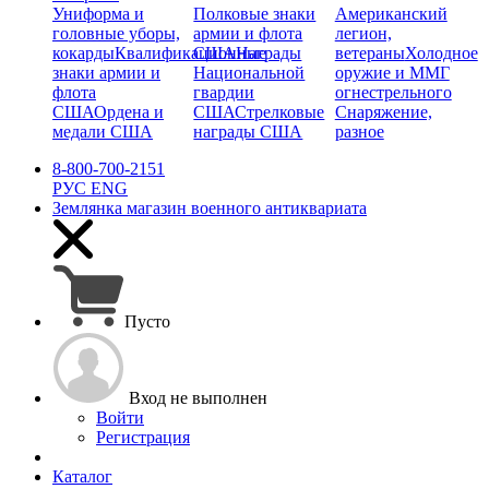
Униформа и
Полковые знаки
Американский
головные уборы,
армии и флота
легион,
кокарды
Квалификационные
США
Награды
ветераны
Холодное
знаки армии и
Национальной
оружие и ММГ
флота
гвардии
огнестрельного
США
Ордена и
США
Стрелковые
Снаряжение,
медали США
награды США
разное
8-800-700-2151
РУС
ENG
Землянка
магазин военного антиквариата
Пусто
Вход не выполнен
Войти
Регистрация
Каталог