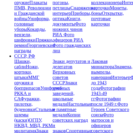
оружие
Плакаты
погоны,
коллекционера
Инте
ПМВ, Революции
петлицы
Снаряжение,
карточки
Монеты,
и Гражданской
интерьер
Приборы,
боны
Открытки,
войны
Униформа,
оптика
Книги,
почтовые
головные
документы
Фото
карточки
уборы
Кокарды,
нижних чинов
вензели,
РИА
Фото
шифровки
Пряжки,
офицеров РИА
ремни
Георгиевские
Фото гражданских
награды
лиц
СССР, РФ
Шашки,
Знаки депутатов и
Лаковая
сабли
Ножи,
делегатов
миниатюра
Знамена,
кортики,
Верховных
вымпелы,
штыки
ММГ
советов
навершия
Интерьер
Ф
оружия и
СССР
Знаки
до 1943
боеприпасов
Униформа
учебных
года
Фотографии
РККА и
заведений,
1943-49
СА
Фуражки,
школьные
гг
Фотографии
пилотки,
медали
Настольные
после 1949 г.
Фото
буденовки
Стальные
и памятные
Героев Советского
шлемы
медали
Копии
союза
Фото
(каски)
ОГПУ,
советских наград
матросов и
НКВД, МВД, РКМ
и
офицеров
милитария
Знаки
знаков
Спортивные
советского