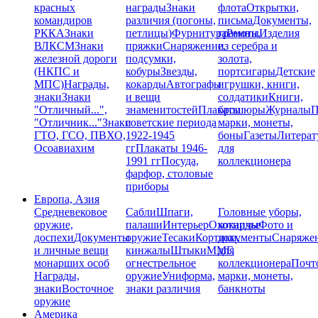
красных
награды
Знаки
флота
Открытки,
командиров
различия (погоны,
письма
Документы,
РККА
Знаки
петлицы)
Фурнитура
грамоты
Ремни,
Изделия
ВЛКСМ
Знаки
пряжки
Снаряжение,
из серебра и
железной дороги
подсумки,
золота,
(НКПС и
кобуры
Звезды,
портсигары
Детские
МПС)
Награды,
кокарды
Автографы
игрушки, книги,
знаки
Знаки
и вещи
солдатики
Книги,
"Отличный...",
знаменитостей
Плакаты
брошюры
Журналы
П
"Отличник..."
Знаки
советские периода
марки, монеты,
ГТО, ГСО, ПВХО,
1922-1945
боны
Газеты
Литерат
Осоавиахим
гг
Плакаты 1946-
для
1991 гг
Посуда,
коллекционера
фарфор, столовые
приборы
Европа, Азия
Средневековое
Сабли
Шпаги,
Головные уборы,
оружие,
палаши
Интерьер
Охотничье
кокарды
Фото и
доспехи
Документы
оружие
Тесаки
Кортики,
документы
Снаряже
и личные вещи
кинжалы
Штыки
ММГ,
для
монарших особ
огнестрельное
коллекционера
Почт
Награды,
оружие
Униформа,
марки, монеты,
знаки
Восточное
знаки различия
банкноты
оружие
Америка