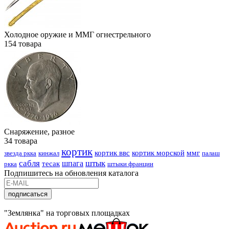
Холодное оружие и ММГ огнестрельного
154
товара
Снаряжение, разное
34
товара
кортик
кортик ввс
кортик морской
ммг
звезда ркка
кинжал
палаш
сабля
штык
шпага
тесак
ркка
штыки франции
Подпишитесь на обновления каталога
подписаться
"Землянка" на торговых площадках