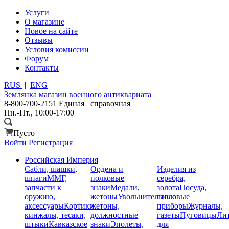
Услуги
О магазине
Новое на сайте
Отзывы
Условия комиссии
Форум
Контакты
RUS
|
ENG
Землянка
магазин военного антиквариата
8-800-700-2151
Единая справочная
Пн.-Пт., 10:00-17:00
Пусто
Войти
Регистрация
Российская Империя
Сабли, шашки,
Ордена и
Изделия из
шпаги
ММГ,
полковые
серебра,
запчасти к
знаки
Медали,
золота
Посуда,
оружию,
жетоны
Увольнительные
столовые
аксессуары
Кортики,
жетоны,
приборы
Журналы,
кинжалы, тесаки,
должностные
газеты
Пуговицы
Лит
штыки
Кавказское
знаки
Эполеты,
для