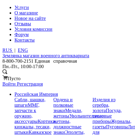
Услуги
О магазине
Новое на сайте
Отзывы
Условия комиссии
Форум
Контакты
RUS
|
ENG
Землянка
магазин военного антиквариата
8-800-700-2151
Единая справочная
Пн.-Пт., 10:00-17:00
Пусто
Войти
Регистрация
Российская Империя
Сабли, шашки,
Ордена и
Изделия из
шпаги
ММГ,
полковые
серебра,
запчасти к
знаки
Медали,
золота
Посуда,
оружию,
жетоны
Увольнительные
столовые
аксессуары
Кортики,
жетоны,
приборы
Журналы,
кинжалы, тесаки,
должностные
газеты
Пуговицы
Лит
штыки
Кавказское
знаки
Эполеты,
для