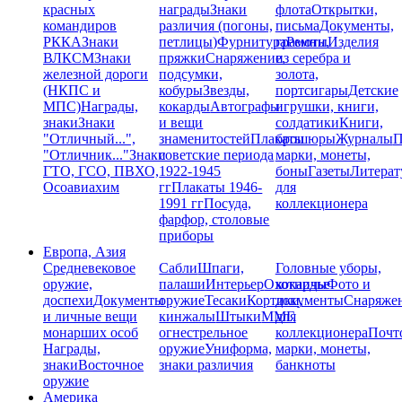
красных
награды
Знаки
флота
Открытки,
командиров
различия (погоны,
письма
Документы,
РККА
Знаки
петлицы)
Фурнитура
грамоты
Ремни,
Изделия
ВЛКСМ
Знаки
пряжки
Снаряжение,
из серебра и
железной дороги
подсумки,
золота,
(НКПС и
кобуры
Звезды,
портсигары
Детские
МПС)
Награды,
кокарды
Автографы
игрушки, книги,
знаки
Знаки
и вещи
солдатики
Книги,
"Отличный...",
знаменитостей
Плакаты
брошюры
Журналы
П
"Отличник..."
Знаки
советские периода
марки, монеты,
ГТО, ГСО, ПВХО,
1922-1945
боны
Газеты
Литерат
Осоавиахим
гг
Плакаты 1946-
для
1991 гг
Посуда,
коллекционера
фарфор, столовые
приборы
Европа, Азия
Средневековое
Сабли
Шпаги,
Головные уборы,
оружие,
палаши
Интерьер
Охотничье
кокарды
Фото и
доспехи
Документы
оружие
Тесаки
Кортики,
документы
Снаряже
и личные вещи
кинжалы
Штыки
ММГ,
для
монарших особ
огнестрельное
коллекционера
Почт
Награды,
оружие
Униформа,
марки, монеты,
знаки
Восточное
знаки различия
банкноты
оружие
Америка