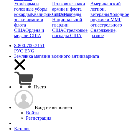
Униформа и
Полковые знаки
Американский
головные уборы,
армии и флота
легион,
кокарды
Квалификационные
США
Награды
ветераны
Холодное
знаки армии и
Национальной
оружие и ММГ
флота
гвардии
огнестрельного
США
Ордена и
США
Стрелковые
Снаряжение,
медали США
награды США
разное
8-800-700-2151
РУС
ENG
Землянка
магазин военного антиквариата
Пусто
Вход не выполнен
Войти
Регистрация
Каталог