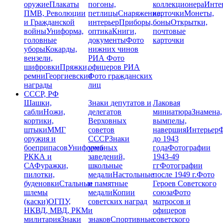
оружие
Плакаты
погоны,
коллекционера
Инте
ПМВ, Революции
петлицы
Снаряжение,
карточки
Монеты,
и Гражданской
интерьер
Приборы,
боны
Открытки,
войны
Униформа,
оптика
Книги,
почтовые
головные
документы
Фото
карточки
уборы
Кокарды,
нижних чинов
вензели,
РИА
Фото
шифровки
Пряжки,
офицеров РИА
ремни
Георгиевские
Фото гражданских
награды
лиц
СССР, РФ
Шашки,
Знаки депутатов и
Лаковая
сабли
Ножи,
делегатов
миниатюра
Знамена,
кортики,
Верховных
вымпелы,
штыки
ММГ
советов
навершия
Интерьер
Ф
оружия и
СССР
Знаки
до 1943
боеприпасов
Униформа
учебных
года
Фотографии
РККА и
заведений,
1943-49
СА
Фуражки,
школьные
гг
Фотографии
пилотки,
медали
Настольные
после 1949 г.
Фото
буденовки
Стальные
и памятные
Героев Советского
шлемы
медали
Копии
союза
Фото
(каски)
ОГПУ,
советских наград
матросов и
НКВД, МВД, РКМ
и
офицеров
милитария
Знаки
знаков
Спортивные
советского