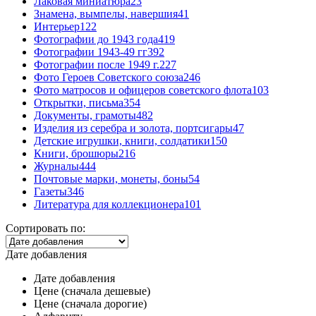
Лаковая миниатюра
23
Знамена, вымпелы, навершия
41
Интерьер
122
Фотографии до 1943 года
419
Фотографии 1943-49 гг
392
Фотографии после 1949 г.
227
Фото Героев Советского союза
246
Фото матросов и офицеров советского флота
103
Открытки, письма
354
Документы, грамоты
482
Изделия из серебра и золота, портсигары
47
Детские игрушки, книги, солдатики
150
Книги, брошюры
216
Журналы
444
Почтовые марки, монеты, боны
54
Газеты
346
Литература для коллекционера
101
Сортировать по:
Дате добавления
Дате добавления
Цене (сначала дешевые)
Цене (сначала дорогие)