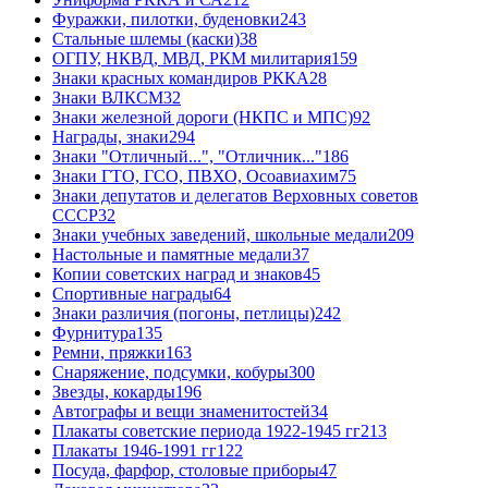
Фуражки, пилотки, буденовки
243
Стальные шлемы (каски)
38
ОГПУ, НКВД, МВД, РКМ милитария
159
Знаки красных командиров РККА
28
Знаки ВЛКСМ
32
Знаки железной дороги (НКПС и МПС)
92
Награды, знаки
294
Знаки "Отличный...", "Отличник..."
186
Знаки ГТО, ГСО, ПВХО, Осоавиахим
75
Знаки депутатов и делегатов Верховных советов
СССР
32
Знаки учебных заведений, школьные медали
209
Настольные и памятные медали
37
Копии советских наград и знаков
45
Спортивные награды
64
Знаки различия (погоны, петлицы)
242
Фурнитура
135
Ремни, пряжки
163
Снаряжение, подсумки, кобуры
300
Звезды, кокарды
196
Автографы и вещи знаменитостей
34
Плакаты советские периода 1922-1945 гг
213
Плакаты 1946-1991 гг
122
Посуда, фарфор, столовые приборы
47