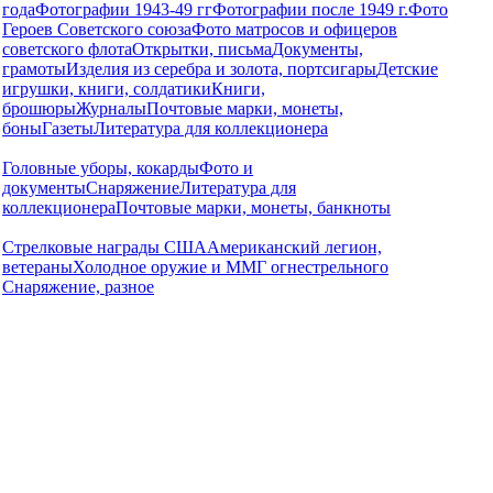
года
Фотографии 1943-49 гг
Фотографии после 1949 г.
Фото
Героев Советского союза
Фото матросов и офицеров
советского флота
Открытки, письма
Документы,
грамоты
Изделия из серебра и золота, портсигары
Детские
игрушки, книги, солдатики
Книги,
брошюры
Журналы
Почтовые марки, монеты,
боны
Газеты
Литература для коллекционера
Головные уборы, кокарды
Фото и
документы
Снаряжение
Литература для
коллекционера
Почтовые марки, монеты, банкноты
Стрелковые награды США
Американский легион,
ветераны
Холодное оружие и ММГ огнестрельного
Снаряжение, разное