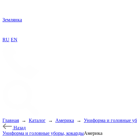
Землянка
RU
EN
Главная
→
Каталог
→
Америка
→
Униформа и головные уб
Назад
Униформа и головные уборы, кокарды
Америка