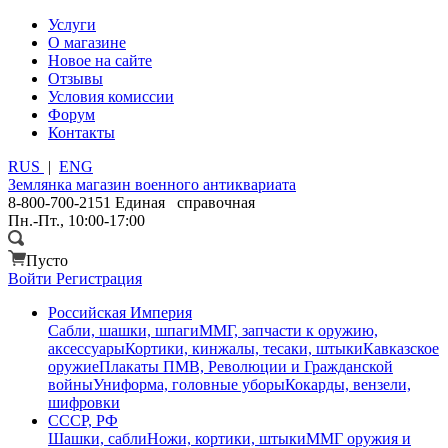
Услуги
О магазине
Новое на сайте
Отзывы
Условия комиссии
Форум
Контакты
RUS
|
ENG
Землянка
магазин военного антиквариата
8-800-700-2151
Единая справочная
Пн.-Пт., 10:00-17:00
Пусто
Войти
Регистрация
Российская Империя
Сабли, шашки, шпаги
ММГ, запчасти к оружию,
аксессуары
Кортики, кинжалы, тесаки, штыки
Кавказское
оружие
Плакаты ПМВ, Революции и Гражданской
войны
Униформа, головные уборы
Кокарды, вензели,
шифровки
СССР, РФ
Шашки, сабли
Ножи, кортики, штыки
ММГ оружия и