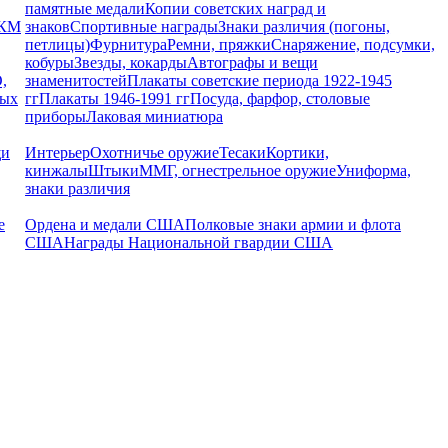
памятные медали
Копии советских наград и
РКМ
знаков
Спортивные награды
Знаки различия (погоны,
петлицы)
Фурнитура
Ремни, пряжки
Снаряжение, подсумки,
кобуры
Звезды, кокарды
Автографы и вещи
,
знаменитостей
Плакаты советские периода 1922-1945
ных
гг
Плакаты 1946-1991 гг
Посуда, фарфор, столовые
приборы
Лаковая миниатюра
щи
Интерьер
Охотничье оружие
Тесаки
Кортики,
кинжалы
Штыки
ММГ, огнестрельное оружие
Униформа,
знаки различия
е
Ордена и медали США
Полковые знаки армии и флота
США
Награды Национальной гвардии США