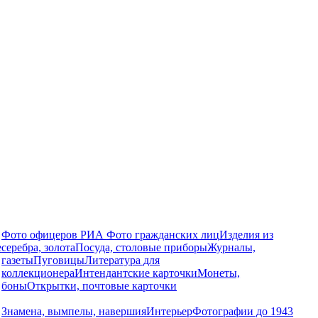
Фото офицеров РИА
Фото гражданских лиц
Изделия из
е
серебра, золота
Посуда, столовые приборы
Журналы,
газеты
Пуговицы
Литература для
коллекционера
Интендантские карточки
Монеты,
боны
Открытки, почтовые карточки
Знамена, вымпелы, навершия
Интерьер
Фотографии до 1943