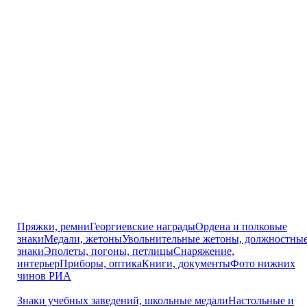
Пряжки, ремни
Георгиевские награды
Ордена и полковые
знаки
Медали, жетоны
Увольнительные жетоны, должностны
знаки
Эполеты, погоны, петлицы
Снаряжение,
интерьер
Приборы, оптика
Книги, документы
Фото нижних
чинов РИА
Знаки учебных заведений, школьные медали
Настольные и