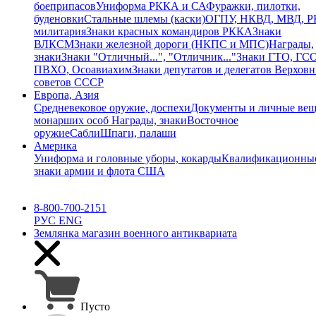
боеприпасов
Униформа РККА и СА
Фуражки, пилотки,
буденовки
Стальные шлемы (каски)
ОГПУ, НКВД, МВД, 
милитария
Знаки красных командиров РККА
Знаки
ВЛКСМ
Знаки железной дороги (НКПС и МПС)
Награды,
знаки
Знаки "Отличный...", "Отличник..."
Знаки ГТО, ГСО
ПВХО, Осоавиахим
Знаки депутатов и делегатов Верхов
советов СССР
Европа, Азия
Средневековое оружие, доспехи
Документы и личные ве
монарших особ
Награды, знаки
Восточное
оружие
Сабли
Шпаги, палаши
Америка
Униформа и головные уборы, кокарды
Квалификационны
знаки армии и флота США
8-800-700-2151
РУС
ENG
Землянка
магазин военного антиквариата
Пусто