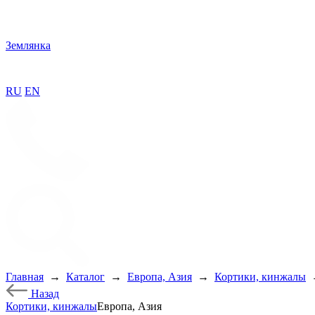
Землянка
RU
EN
Главная
→
Каталог
→
Европа, Азия
→
Кортики, кинжалы
Назад
Кортики, кинжалы
Европа, Азия