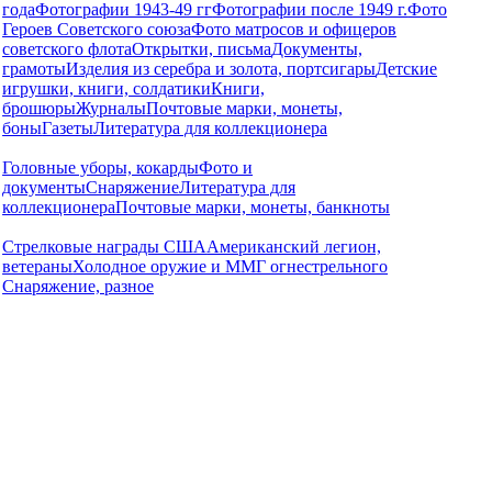
года
Фотографии 1943-49 гг
Фотографии после 1949 г.
Фото
Героев Советского союза
Фото матросов и офицеров
советского флота
Открытки, письма
Документы,
грамоты
Изделия из серебра и золота, портсигары
Детские
игрушки, книги, солдатики
Книги,
брошюры
Журналы
Почтовые марки, монеты,
боны
Газеты
Литература для коллекционера
Головные уборы, кокарды
Фото и
документы
Снаряжение
Литература для
коллекционера
Почтовые марки, монеты, банкноты
Стрелковые награды США
Американский легион,
ветераны
Холодное оружие и ММГ огнестрельного
Снаряжение, разное