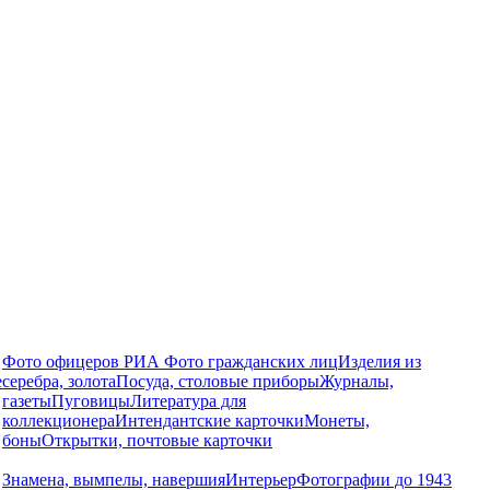
Фото офицеров РИА
Фото гражданских лиц
Изделия из
е
серебра, золота
Посуда, столовые приборы
Журналы,
газеты
Пуговицы
Литература для
коллекционера
Интендантские карточки
Монеты,
боны
Открытки, почтовые карточки
Знамена, вымпелы, навершия
Интерьер
Фотографии до 1943