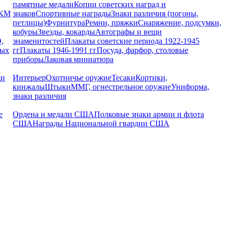
памятные медали
Копии советских наград и
РКМ
знаков
Спортивные награды
Знаки различия (погоны,
петлицы)
Фурнитура
Ремни, пряжки
Снаряжение, подсумки,
кобуры
Звезды, кокарды
Автографы и вещи
,
знаменитостей
Плакаты советские периода 1922-1945
ных
гг
Плакаты 1946-1991 гг
Посуда, фарфор, столовые
приборы
Лаковая миниатюра
щи
Интерьер
Охотничье оружие
Тесаки
Кортики,
кинжалы
Штыки
ММГ, огнестрельное оружие
Униформа,
знаки различия
е
Ордена и медали США
Полковые знаки армии и флота
США
Награды Национальной гвардии США