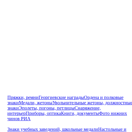
Пряжки, ремни
Георгиевские награды
Ордена и полковые
знаки
Медали, жетоны
Увольнительные жетоны, должностны
знаки
Эполеты, погоны, петлицы
Снаряжение,
интерьер
Приборы, оптика
Книги, документы
Фото нижних
чинов РИА
Знаки учебных заведений, школьные медали
Настольные и