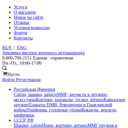
Услуги
О магазине
Новое на сайте
Отзывы
Условия комиссии
Форум
Контакты
RUS
|
ENG
Землянка
магазин военного антиквариата
8-800-700-2151
Единая справочная
Пн.-Пт., 10:00-17:00
Пусто
Войти
Регистрация
Российская Империя
Сабли, шашки, шпаги
ММГ, запчасти к оружию,
аксессуары
Кортики, кинжалы, тесаки, штыки
Кавказское
оружие
Плакаты ПМВ, Революции и Гражданской
войны
Униформа, головные уборы
Кокарды, вензели,
шифровки
СССР, РФ
Шашки, сабли
Ножи, кортики, штыки
ММГ оружия и