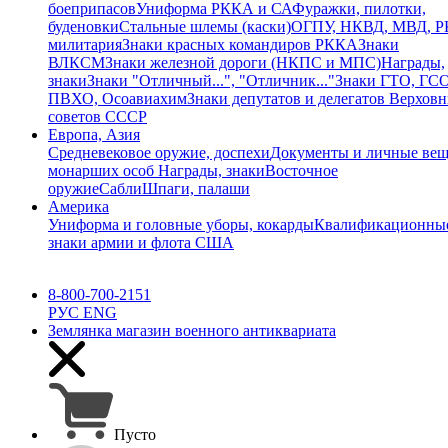
боеприпасов
Униформа РККА и СА
Фуражки, пилотки,
буденовки
Стальные шлемы (каски)
ОГПУ, НКВД, МВД, 
милитария
Знаки красных командиров РККА
Знаки
ВЛКСМ
Знаки железной дороги (НКПС и МПС)
Награды,
знаки
Знаки "Отличный...", "Отличник..."
Знаки ГТО, ГСО
ПВХО, Осоавиахим
Знаки депутатов и делегатов Верхов
советов СССР
Европа, Азия
Средневековое оружие, доспехи
Документы и личные ве
монарших особ
Награды, знаки
Восточное
оружие
Сабли
Шпаги, палаши
Америка
Униформа и головные уборы, кокарды
Квалификационны
знаки армии и флота США
8-800-700-2151
РУС
ENG
Землянка
магазин военного антиквариата
Пусто