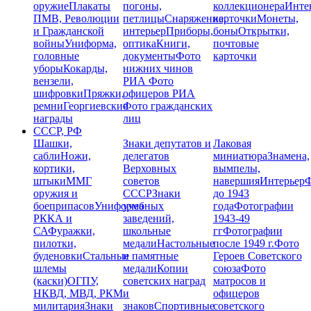
оружие
Плакаты
погоны,
коллекционера
Инте
ПМВ, Революции
петлицы
Снаряжение,
карточки
Монеты,
и Гражданской
интерьер
Приборы,
боны
Открытки,
войны
Униформа,
оптика
Книги,
почтовые
головные
документы
Фото
карточки
уборы
Кокарды,
нижних чинов
вензели,
РИА
Фото
шифровки
Пряжки,
офицеров РИА
ремни
Георгиевские
Фото гражданских
награды
лиц
СССР, РФ
Шашки,
Знаки депутатов и
Лаковая
сабли
Ножи,
делегатов
миниатюра
Знамена,
кортики,
Верховных
вымпелы,
штыки
ММГ
советов
навершия
Интерьер
Ф
оружия и
СССР
Знаки
до 1943
боеприпасов
Униформа
учебных
года
Фотографии
РККА и
заведений,
1943-49
СА
Фуражки,
школьные
гг
Фотографии
пилотки,
медали
Настольные
после 1949 г.
Фото
буденовки
Стальные
и памятные
Героев Советского
шлемы
медали
Копии
союза
Фото
(каски)
ОГПУ,
советских наград
матросов и
НКВД, МВД, РКМ
и
офицеров
милитария
Знаки
знаков
Спортивные
советского