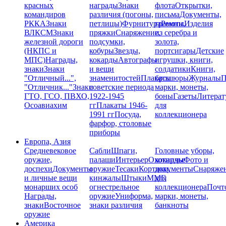
красных
награды
Знаки
флота
Открытки,
командиров
различия (погоны,
письма
Документы,
РККА
Знаки
петлицы)
Фурнитура
грамоты
Ремни,
Изделия
ВЛКСМ
Знаки
пряжки
Снаряжение,
из серебра и
железной дороги
подсумки,
золота,
(НКПС и
кобуры
Звезды,
портсигары
Детские
МПС)
Награды,
кокарды
Автографы
игрушки, книги,
знаки
Знаки
и вещи
солдатики
Книги,
"Отличный...",
знаменитостей
Плакаты
брошюры
Журналы
П
"Отличник..."
Знаки
советские периода
марки, монеты,
ГТО, ГСО, ПВХО,
1922-1945
боны
Газеты
Литерат
Осоавиахим
гг
Плакаты 1946-
для
1991 гг
Посуда,
коллекционера
фарфор, столовые
приборы
Европа, Азия
Средневековое
Сабли
Шпаги,
Головные уборы,
оружие,
палаши
Интерьер
Охотничье
кокарды
Фото и
доспехи
Документы
оружие
Тесаки
Кортики,
документы
Снаряже
и личные вещи
кинжалы
Штыки
ММГ,
для
монарших особ
огнестрельное
коллекционера
Почт
Награды,
оружие
Униформа,
марки, монеты,
знаки
Восточное
знаки различия
банкноты
оружие
Америка