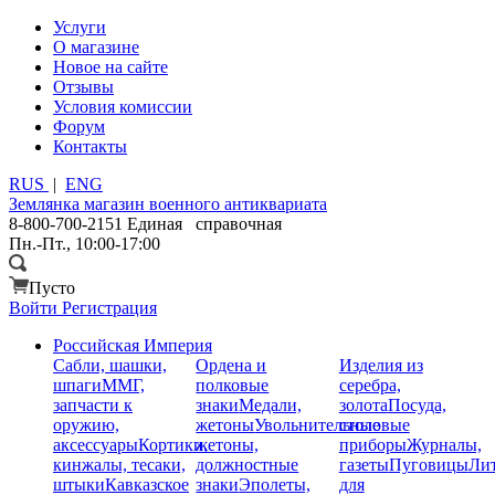
Услуги
О магазине
Новое на сайте
Отзывы
Условия комиссии
Форум
Контакты
RUS
|
ENG
Землянка
магазин военного антиквариата
8-800-700-2151
Единая справочная
Пн.-Пт., 10:00-17:00
Пусто
Войти
Регистрация
Российская Империя
Сабли, шашки,
Ордена и
Изделия из
шпаги
ММГ,
полковые
серебра,
запчасти к
знаки
Медали,
золота
Посуда,
оружию,
жетоны
Увольнительные
столовые
аксессуары
Кортики,
жетоны,
приборы
Журналы,
кинжалы, тесаки,
должностные
газеты
Пуговицы
Лит
штыки
Кавказское
знаки
Эполеты,
для