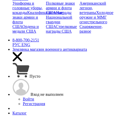
Униформа и
Полковые знаки
Американский
головные уборы,
армии и флота
легион,
кокарды
Квалификационные
США
Награды
ветераны
Холодное
знаки армии и
Национальной
оружие и ММГ
флота
гвардии
огнестрельного
США
Ордена и
США
Стрелковые
Снаряжение,
медали США
награды США
разное
8-800-700-2151
РУС
ENG
Землянка
магазин военного антиквариата
Пусто
Вход не выполнен
Войти
Регистрация
Каталог