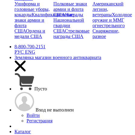
Униформа и
Полковые знаки
Американский
головные уборы,
армии и флота
легион,
кокарды
Квалификационные
США
Награды
ветераны
Холодное
знаки армии и
Национальной
оружие и ММГ
флота
гвардии
огнестрельного
США
Ордена и
США
Стрелковые
Снаряжение,
медали США
награды США
разное
8-800-700-2151
РУС
ENG
Землянка
магазин военного антиквариата
Пусто
Вход не выполнен
Войти
Регистрация
Каталог