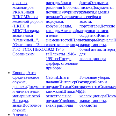
красных
награды
Знаки
флота
Открытки,
командиров
различия (погоны,
письма
Документы,
РККА
Знаки
петлицы)
Фурнитура
грамоты
Ремни,
Изделия
ВЛКСМ
Знаки
пряжки
Снаряжение,
из серебра и
железной дороги
подсумки,
золота,
(НКПС и
кобуры
Звезды,
портсигары
Детские
МПС)
Награды,
кокарды
Автографы
игрушки, книги,
знаки
Знаки
и вещи
солдатики
Книги,
"Отличный...",
знаменитостей
Плакаты
брошюры
Журналы
П
"Отличник..."
Знаки
советские периода
марки, монеты,
ГТО, ГСО, ПВХО,
1922-1945
боны
Газеты
Литерат
Осоавиахим
гг
Плакаты 1946-
для
1991 гг
Посуда,
коллекционера
фарфор, столовые
приборы
Европа, Азия
Средневековое
Сабли
Шпаги,
Головные уборы,
оружие,
палаши
Интерьер
Охотничье
кокарды
Фото и
доспехи
Документы
оружие
Тесаки
Кортики,
документы
Снаряже
и личные вещи
кинжалы
Штыки
ММГ,
для
монарших особ
огнестрельное
коллекционера
Почт
Награды,
оружие
Униформа,
марки, монеты,
знаки
Восточное
знаки различия
банкноты
оружие
Америка