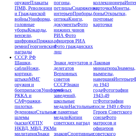
оружие
Плакаты
погоны,
коллекционера
Инте
ПМВ, Революции
петлицы
Снаряжение,
карточки
Монеты,
и Гражданской
интерьер
Приборы,
боны
Открытки,
войны
Униформа,
оптика
Книги,
почтовые
головные
документы
Фото
карточки
уборы
Кокарды,
нижних чинов
вензели,
РИА
Фото
шифровки
Пряжки,
офицеров РИА
ремни
Георгиевские
Фото гражданских
награды
лиц
СССР, РФ
Шашки,
Знаки депутатов и
Лаковая
сабли
Ножи,
делегатов
миниатюра
Знамена,
кортики,
Верховных
вымпелы,
штыки
ММГ
советов
навершия
Интерьер
Ф
оружия и
СССР
Знаки
до 1943
боеприпасов
Униформа
учебных
года
Фотографии
РККА и
заведений,
1943-49
СА
Фуражки,
школьные
гг
Фотографии
пилотки,
медали
Настольные
после 1949 г.
Фото
буденовки
Стальные
и памятные
Героев Советского
шлемы
медали
Копии
союза
Фото
(каски)
ОГПУ,
советских наград
матросов и
НКВД, МВД, РКМ
и
офицеров
милитария
Знаки
знаков
Спортивные
советского