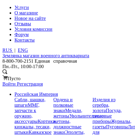
Услуги
О магазине
Новое на сайте
Отзывы
Условия комиссии
Форум
Контакты
RUS
|
ENG
Землянка
магазин военного антиквариата
8-800-700-2151
Единая справочная
Пн.-Пт., 10:00-17:00
Пусто
Войти
Регистрация
Российская Империя
Сабли, шашки,
Ордена и
Изделия из
шпаги
ММГ,
полковые
серебра,
запчасти к
знаки
Медали,
золота
Посуда,
оружию,
жетоны
Увольнительные
столовые
аксессуары
Кортики,
жетоны,
приборы
Журналы,
кинжалы, тесаки,
должностные
газеты
Пуговицы
Лит
штыки
Кавказское
знаки
Эполеты,
для