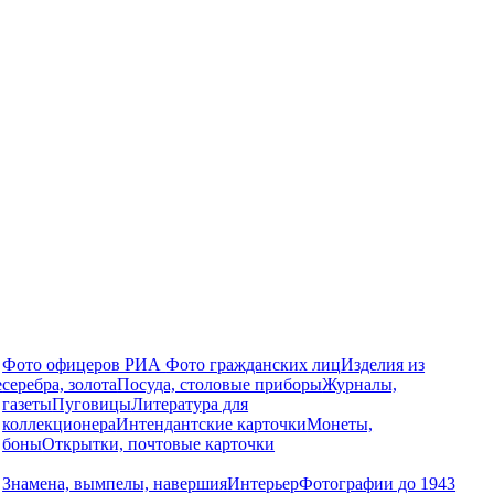
Фото офицеров РИА
Фото гражданских лиц
Изделия из
е
серебра, золота
Посуда, столовые приборы
Журналы,
газеты
Пуговицы
Литература для
коллекционера
Интендантские карточки
Монеты,
боны
Открытки, почтовые карточки
Знамена, вымпелы, навершия
Интерьер
Фотографии до 1943