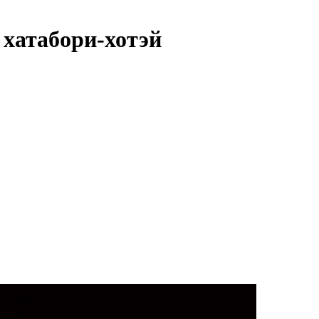
 хатабори-хотэй