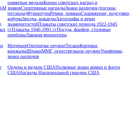
памятные медали
Копии советских наград и
РКМ
знаков
Спортивные награды
Знаки различия (погоны,
петлицы)
Фурнитура
Ремни, пряжки
Снаряжение, подсумки,
кобуры
Звезды, кокарды
Автографы и вещи
,
знаменитостей
Плакаты советские периода 1922-1945
ных
гг
Плакаты 1946-1991 гг
Посуда, фарфор, столовые
приборы
Лаковая миниатюра
щи
Интерьер
Охотничье оружие
Тесаки
Кортики,
кинжалы
Штыки
ММГ, огнестрельное оружие
Униформа,
знаки различия
е
Ордена и медали США
Полковые знаки армии и флота
США
Награды Национальной гвардии США