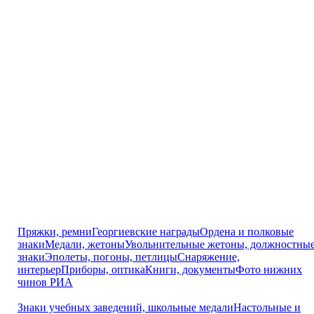
Пряжки, ремни
Георгиевские награды
Ордена и полковые
знаки
Медали, жетоны
Увольнительные жетоны, должностны
знаки
Эполеты, погоны, петлицы
Снаряжение,
интерьер
Приборы, оптика
Книги, документы
Фото нижних
чинов РИА
Знаки учебных заведений, школьные медали
Настольные и