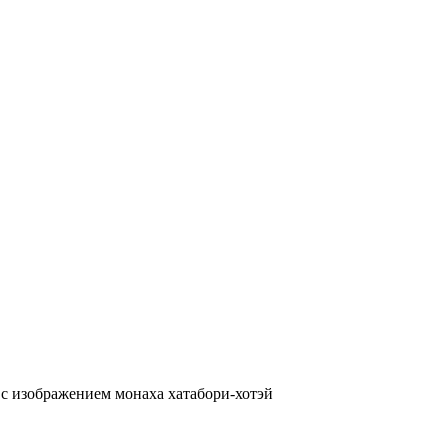
с изображением монаха хатабори-хотэй