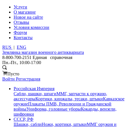
Услуги
О магазине
Новое на сайте
Отзывы
Условия комиссии
Форум
Контакты
RUS
|
ENG
Землянка
магазин военного антиквариата
8-800-700-2151
Единая справочная
Пн.-Пт., 10:00-17:00
Пусто
Войти
Регистрация
Российская Империя
Сабли, шашки, шпаги
ММГ, запчасти к оружию,
аксессуары
Кортики, кинжалы, тесаки, штыки
Кавказское
оружие
Плакаты ПМВ, Революции и Гражданской
войны
Униформа, головные уборы
Кокарды, вензели,
шифровки
СССР, РФ
Шашки, сабли
Ножи, кортики, штыки
ММГ оружия и