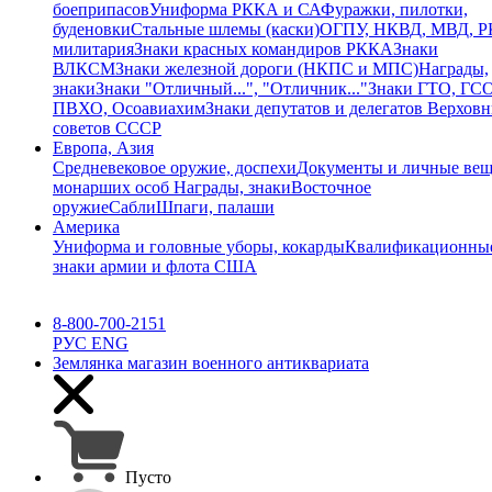
боеприпасов
Униформа РККА и СА
Фуражки, пилотки,
буденовки
Стальные шлемы (каски)
ОГПУ, НКВД, МВД, 
милитария
Знаки красных командиров РККА
Знаки
ВЛКСМ
Знаки железной дороги (НКПС и МПС)
Награды,
знаки
Знаки "Отличный...", "Отличник..."
Знаки ГТО, ГСО
ПВХО, Осоавиахим
Знаки депутатов и делегатов Верхов
советов СССР
Европа, Азия
Средневековое оружие, доспехи
Документы и личные ве
монарших особ
Награды, знаки
Восточное
оружие
Сабли
Шпаги, палаши
Америка
Униформа и головные уборы, кокарды
Квалификационны
знаки армии и флота США
8-800-700-2151
РУС
ENG
Землянка
магазин военного антиквариата
Пусто