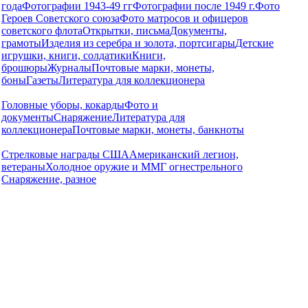
года
Фотографии 1943-49 гг
Фотографии после 1949 г.
Фото
Героев Советского союза
Фото матросов и офицеров
советского флота
Открытки, письма
Документы,
грамоты
Изделия из серебра и золота, портсигары
Детские
игрушки, книги, солдатики
Книги,
брошюры
Журналы
Почтовые марки, монеты,
боны
Газеты
Литература для коллекционера
Головные уборы, кокарды
Фото и
документы
Снаряжение
Литература для
коллекционера
Почтовые марки, монеты, банкноты
Стрелковые награды США
Американский легион,
ветераны
Холодное оружие и ММГ огнестрельного
Снаряжение, разное