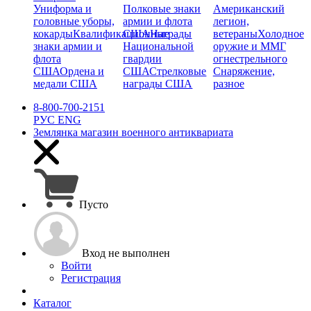
Униформа и
Полковые знаки
Американский
головные уборы,
армии и флота
легион,
кокарды
Квалификационные
США
Награды
ветераны
Холодное
знаки армии и
Национальной
оружие и ММГ
флота
гвардии
огнестрельного
США
Ордена и
США
Стрелковые
Снаряжение,
медали США
награды США
разное
8-800-700-2151
РУС
ENG
Землянка
магазин военного антиквариата
Пусто
Вход не выполнен
Войти
Регистрация
Каталог