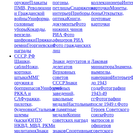
оружие
Плакаты
погоны,
коллекционера
Инте
ПМВ, Революции
петлицы
Снаряжение,
карточки
Монеты,
и Гражданской
интерьер
Приборы,
боны
Открытки,
войны
Униформа,
оптика
Книги,
почтовые
головные
документы
Фото
карточки
уборы
Кокарды,
нижних чинов
вензели,
РИА
Фото
шифровки
Пряжки,
офицеров РИА
ремни
Георгиевские
Фото гражданских
награды
лиц
СССР, РФ
Шашки,
Знаки депутатов и
Лаковая
сабли
Ножи,
делегатов
миниатюра
Знамена,
кортики,
Верховных
вымпелы,
штыки
ММГ
советов
навершия
Интерьер
Ф
оружия и
СССР
Знаки
до 1943
боеприпасов
Униформа
учебных
года
Фотографии
РККА и
заведений,
1943-49
СА
Фуражки,
школьные
гг
Фотографии
пилотки,
медали
Настольные
после 1949 г.
Фото
буденовки
Стальные
и памятные
Героев Советского
шлемы
медали
Копии
союза
Фото
(каски)
ОГПУ,
советских наград
матросов и
НКВД, МВД, РКМ
и
офицеров
милитария
Знаки
знаков
Спортивные
советского