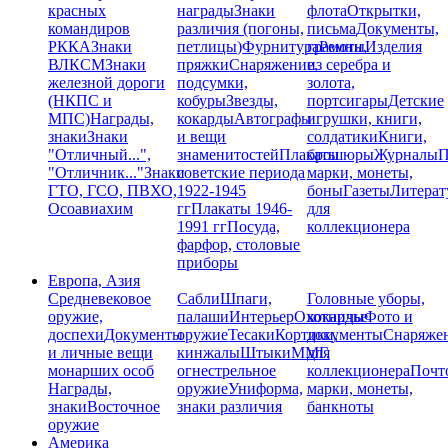
красных
награды
Знаки
флота
Открытки,
командиров
различия (погоны,
письма
Документы,
РККА
Знаки
петлицы)
Фурнитура
грамоты
Ремни,
Изделия
ВЛКСМ
Знаки
пряжки
Снаряжение,
из серебра и
железной дороги
подсумки,
золота,
(НКПС и
кобуры
Звезды,
портсигары
Детские
МПС)
Награды,
кокарды
Автографы
игрушки, книги,
знаки
Знаки
и вещи
солдатики
Книги,
"Отличный...",
знаменитостей
Плакаты
брошюры
Журналы
П
"Отличник..."
Знаки
советские периода
марки, монеты,
ГТО, ГСО, ПВХО,
1922-1945
боны
Газеты
Литерат
Осоавиахим
гг
Плакаты 1946-
для
1991 гг
Посуда,
коллекционера
фарфор, столовые
приборы
Европа, Азия
Средневековое
Сабли
Шпаги,
Головные уборы,
оружие,
палаши
Интерьер
Охотничье
кокарды
Фото и
доспехи
Документы
оружие
Тесаки
Кортики,
документы
Снаряже
и личные вещи
кинжалы
Штыки
ММГ,
для
монарших особ
огнестрельное
коллекционера
Почт
Награды,
оружие
Униформа,
марки, монеты,
знаки
Восточное
знаки различия
банкноты
оружие
Америка