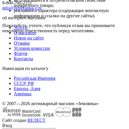
не относящиеся к потребительским свойствам
8-800-700-2151
конкретного товара;
info@zemlyanka-v.ru
рекламного характера (содержащие контактную
информацию и ссылки на другие сайты).
об интернет-магазине
Пожалуйста, учтите, что публикуя отзыв вы принимаете
Услуги
некоторую ответственность перед читателями.
О магазине
Новое на сайте
Отзывы
Условия комиссии
Форум
Контакты
Навигация по каталогу
Российская Империя
СССР, РФ
Европа, Азия
Америка
© 2007—2026 антикварный магазин «Землянка»
Сайт создан
ВЕЛЕСТ
Вход