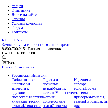
Услуги
О магазине
Новое на сайте
Отзывы
Условия комиссии
Форум
Контакты
RUS
|
ENG
Землянка
магазин военного антиквариата
8-800-700-2151
Единая справочная
Пн.-Пт., 10:00-17:00
Пусто
Войти
Регистрация
Российская Империя
Сабли, шашки,
Ордена и
Изделия из
шпаги
ММГ,
полковые
серебра,
запчасти к
знаки
Медали,
золота
Посуда,
оружию,
жетоны
Увольнительные
столовые
аксессуары
Кортики,
жетоны,
приборы
Журналы,
кинжалы, тесаки,
должностные
газеты
Пуговицы
Лит
штыки
Кавказское
знаки
Эполеты,
для