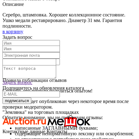
Описание
Серебро, штамповка. Хорошее коллекционное состояние.
Ушко медали реставрировано. Диаметр 31 мм. Гарантия
подлинности.
в корзину
Задать вопрос
Текст отзыва:
Оставить отзыв
Правила публикации отзывов
Задать вопрос
Подпишитесь на обновления каталога
Спасибо, что решили поделиться опытом!
подписаться
Ваш отзыв будет опубликован через некоторое время после
проверки модератором.
"Землянка" на торговых площадках
Обратите внимание, мы не публикуем отзывы:
написанные ЗАГЛАВНЫМИ буквами;
Контактные данные
Контакты
содержащие ненормативную лексику или оскорбления;