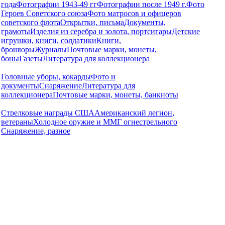
года
Фотографии 1943-49 гг
Фотографии после 1949 г.
Фото
Героев Советского союза
Фото матросов и офицеров
советского флота
Открытки, письма
Документы,
грамоты
Изделия из серебра и золота, портсигары
Детские
игрушки, книги, солдатики
Книги,
брошюры
Журналы
Почтовые марки, монеты,
боны
Газеты
Литература для коллекционера
Головные уборы, кокарды
Фото и
документы
Снаряжение
Литература для
коллекционера
Почтовые марки, монеты, банкноты
Стрелковые награды США
Американский легион,
ветераны
Холодное оружие и ММГ огнестрельного
Снаряжение, разное