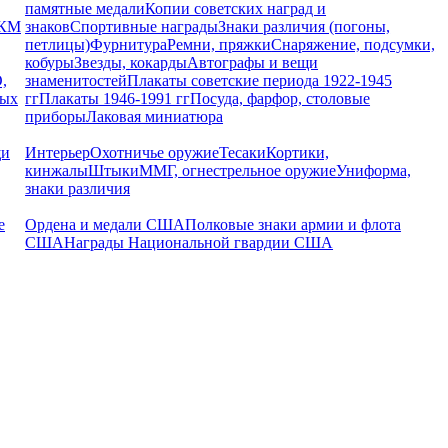
памятные медали
Копии советских наград и
РКМ
знаков
Спортивные награды
Знаки различия (погоны,
петлицы)
Фурнитура
Ремни, пряжки
Снаряжение, подсумки,
кобуры
Звезды, кокарды
Автографы и вещи
,
знаменитостей
Плакаты советские периода 1922-1945
ных
гг
Плакаты 1946-1991 гг
Посуда, фарфор, столовые
приборы
Лаковая миниатюра
щи
Интерьер
Охотничье оружие
Тесаки
Кортики,
кинжалы
Штыки
ММГ, огнестрельное оружие
Униформа,
знаки различия
е
Ордена и медали США
Полковые знаки армии и флота
США
Награды Национальной гвардии США