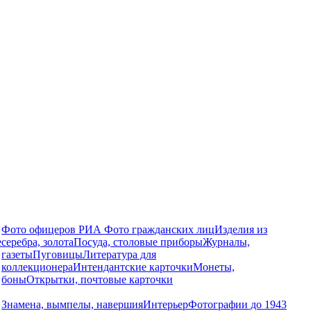
Фото офицеров РИА
Фото гражданских лиц
Изделия из
е
серебра, золота
Посуда, столовые приборы
Журналы,
газеты
Пуговицы
Литература для
коллекционера
Интендантские карточки
Монеты,
боны
Открытки, почтовые карточки
Знамена, вымпелы, навершия
Интерьер
Фотографии до 1943