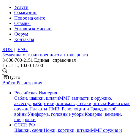
Услуги
О магазине
Новое на сайте
Отзывы
Условия комиссии
Форум
Контакты
RUS
|
ENG
Землянка
магазин военного антиквариата
8-800-700-2151
Единая справочная
Пн.-Пт., 10:00-17:00
Пусто
Войти
Регистрация
Российская Империя
Сабли, шашки, шпаги
ММГ, запчасти к оружию,
аксессуары
Кортики, кинжалы, тесаки, штыки
Кавказское
оружие
Плакаты ПМВ, Революции и Гражданской
войны
Униформа, головные уборы
Кокарды, вензели,
шифровки
СССР, РФ
Шашки, сабли
Ножи, кортики, штыки
ММГ оружия и