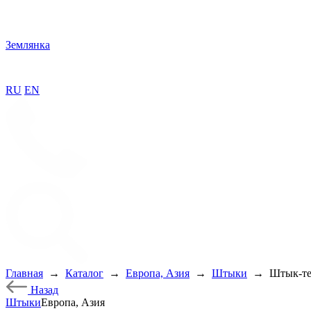
Землянка
RU
EN
Главная
→
Каталог
→
Европа, Азия
→
Штыки
→
Штык-те
Назад
Штыки
Европа, Азия