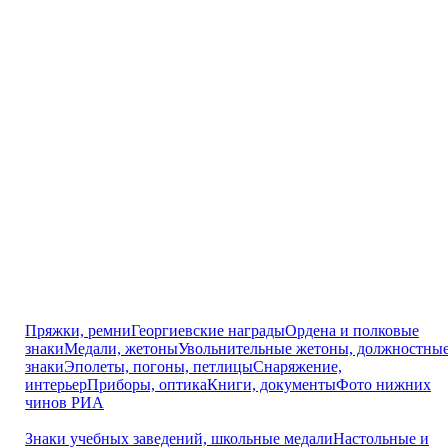
Пряжки, ремни
Георгиевские награды
Ордена и полковые
знаки
Медали, жетоны
Увольнительные жетоны, должностны
знаки
Эполеты, погоны, петлицы
Снаряжение,
интерьер
Приборы, оптика
Книги, документы
Фото нижних
чинов РИА
Знаки учебных заведений, школьные медали
Настольные и