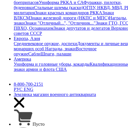
боеприпасов
Униформа РККА и СА
Фуражки, пилотки,
буденовки
Стальные шлемы (каски)
ОГПУ, НКВД, МВД, 
милитария
Знаки красных командиров РККА
Знаки
ВЛКСМ
Знаки железной дороги (НКПС и МПС)
Награды,
знаки
Знаки "Отличный...", "Отличник..."
Знаки ГТО, ГСО
ПВХО, Осоавиахим
Знаки депутатов и делегатов Верхов
советов СССР
Европа, Азия
Средневековое оружие, доспехи
Документы и личные ве
монарших особ
Награды, знаки
Восточное
оружие
Сабли
Шпаги, палаши
Америка
Униформа и головные уборы, кокарды
Квалификационны
знаки армии и флота США
8-800-700-2151
РУС
ENG
Землянка
магазин военного антиквариата
Пусто