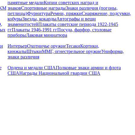
памятные медали
Копии советских наград и
РКМ
знаков
Спортивные награды
Знаки различия (погоны,
петлицы)
Фурнитура
Ремни, пряжки
Снаряжение, подсумки,
кобуры
Звезды, кокарды
Автографы и вещи
,
знаменитостей
Плакаты советские периода 1922-1945
ных
гг
Плакаты 1946-1991 гг
Посуда, фарфор, столовые
приборы
Лаковая миниатюра
щи
Интерьер
Охотничье оружие
Тесаки
Кортики,
кинжалы
Штыки
ММГ, огнестрельное оружие
Униформа,
знаки различия
е
Ордена и медали США
Полковые знаки армии и флота
США
Награды Национальной гвардии США