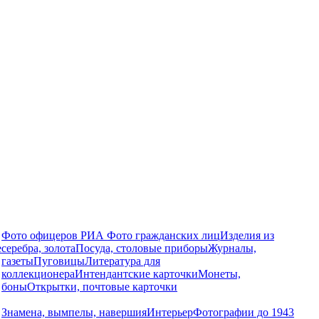
Фото офицеров РИА
Фото гражданских лиц
Изделия из
е
серебра, золота
Посуда, столовые приборы
Журналы,
газеты
Пуговицы
Литература для
коллекционера
Интендантские карточки
Монеты,
боны
Открытки, почтовые карточки
Знамена, вымпелы, навершия
Интерьер
Фотографии до 1943