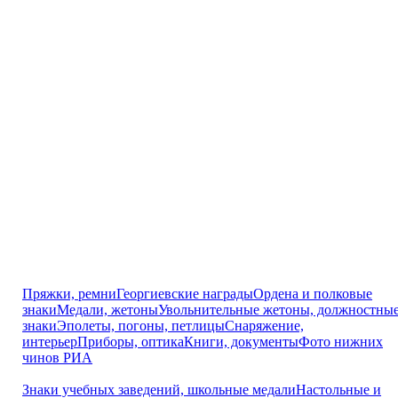
Пряжки, ремни
Георгиевские награды
Ордена и полковые
знаки
Медали, жетоны
Увольнительные жетоны, должностны
знаки
Эполеты, погоны, петлицы
Снаряжение,
интерьер
Приборы, оптика
Книги, документы
Фото нижних
чинов РИА
Знаки учебных заведений, школьные медали
Настольные и