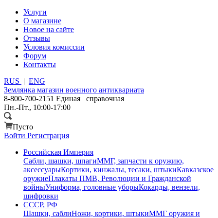
Услуги
О магазине
Новое на сайте
Отзывы
Условия комиссии
Форум
Контакты
RUS
|
ENG
Землянка
магазин военного антиквариата
8-800-700-2151
Единая справочная
Пн.-Пт., 10:00-17:00
Пусто
Войти
Регистрация
Российская Империя
Сабли, шашки, шпаги
ММГ, запчасти к оружию,
аксессуары
Кортики, кинжалы, тесаки, штыки
Кавказское
оружие
Плакаты ПМВ, Революции и Гражданской
войны
Униформа, головные уборы
Кокарды, вензели,
шифровки
СССР, РФ
Шашки, сабли
Ножи, кортики, штыки
ММГ оружия и