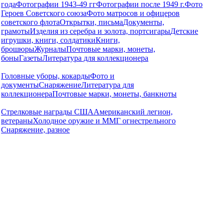
года
Фотографии 1943-49 гг
Фотографии после 1949 г.
Фото
Героев Советского союза
Фото матросов и офицеров
советского флота
Открытки, письма
Документы,
грамоты
Изделия из серебра и золота, портсигары
Детские
игрушки, книги, солдатики
Книги,
брошюры
Журналы
Почтовые марки, монеты,
боны
Газеты
Литература для коллекционера
Головные уборы, кокарды
Фото и
документы
Снаряжение
Литература для
коллекционера
Почтовые марки, монеты, банкноты
Стрелковые награды США
Американский легион,
ветераны
Холодное оружие и ММГ огнестрельного
Снаряжение, разное