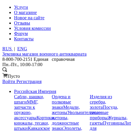
Услуги
О магазине
Новое на сайте
Отзывы
Условия комиссии
Форум
Контакты
RUS
|
ENG
Землянка
магазин военного антиквариата
8-800-700-2151
Единая справочная
Пн.-Пт., 10:00-17:00
Пусто
Войти
Регистрация
Российская Империя
Сабли, шашки,
Ордена и
Изделия из
шпаги
ММГ,
полковые
серебра,
запчасти к
знаки
Медали,
золота
Посуда,
оружию,
жетоны
Увольнительные
столовые
аксессуары
Кортики,
жетоны,
приборы
Журналы,
кинжалы, тесаки,
должностные
газеты
Пуговицы
Лит
штыки
Кавказское
знаки
Эполеты,
для