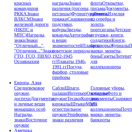
красных
награды
Знаки
флота
Открытки,
командиров
различия (погоны,
письма
Документы,
РККА
Знаки
петлицы)
Фурнитура
грамоты
Ремни,
Изделия
ВЛКСМ
Знаки
пряжки
Снаряжение,
из серебра и
железной дороги
подсумки,
золота,
(НКПС и
кобуры
Звезды,
портсигары
Детские
МПС)
Награды,
кокарды
Автографы
игрушки, книги,
знаки
Знаки
и вещи
солдатики
Книги,
"Отличный...",
знаменитостей
Плакаты
брошюры
Журналы
П
"Отличник..."
Знаки
советские периода
марки, монеты,
ГТО, ГСО, ПВХО,
1922-1945
боны
Газеты
Литерат
Осоавиахим
гг
Плакаты 1946-
для
1991 гг
Посуда,
коллекционера
фарфор, столовые
приборы
Европа, Азия
Средневековое
Сабли
Шпаги,
Головные уборы,
оружие,
палаши
Интерьер
Охотничье
кокарды
Фото и
доспехи
Документы
оружие
Тесаки
Кортики,
документы
Снаряже
и личные вещи
кинжалы
Штыки
ММГ,
для
монарших особ
огнестрельное
коллекционера
Почт
Награды,
оружие
Униформа,
марки, монеты,
знаки
Восточное
знаки различия
банкноты
оружие
Америка