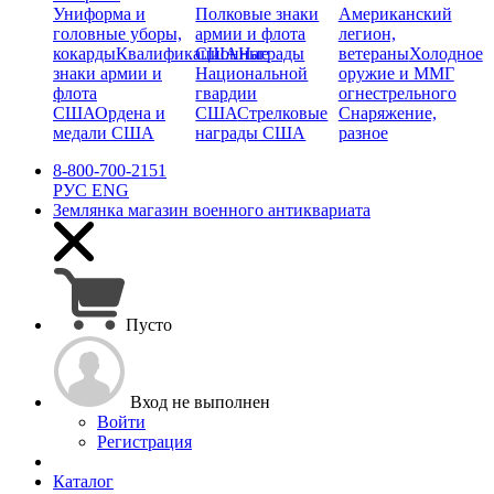
Униформа и
Полковые знаки
Американский
головные уборы,
армии и флота
легион,
кокарды
Квалификационные
США
Награды
ветераны
Холодное
знаки армии и
Национальной
оружие и ММГ
флота
гвардии
огнестрельного
США
Ордена и
США
Стрелковые
Снаряжение,
медали США
награды США
разное
8-800-700-2151
РУС
ENG
Землянка
магазин военного антиквариата
Пусто
Вход не выполнен
Войти
Регистрация
Каталог