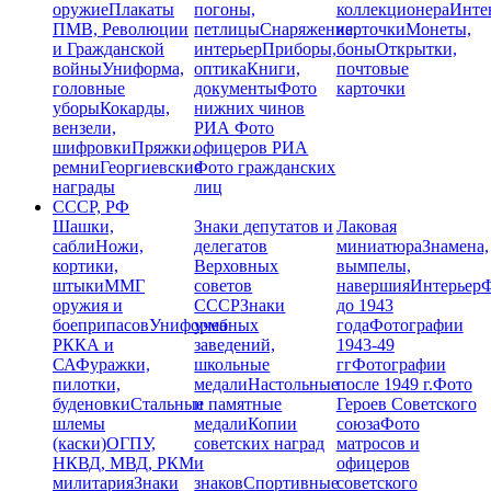
оружие
Плакаты
погоны,
коллекционера
Инте
ПМВ, Революции
петлицы
Снаряжение,
карточки
Монеты,
и Гражданской
интерьер
Приборы,
боны
Открытки,
войны
Униформа,
оптика
Книги,
почтовые
головные
документы
Фото
карточки
уборы
Кокарды,
нижних чинов
вензели,
РИА
Фото
шифровки
Пряжки,
офицеров РИА
ремни
Георгиевские
Фото гражданских
награды
лиц
СССР, РФ
Шашки,
Знаки депутатов и
Лаковая
сабли
Ножи,
делегатов
миниатюра
Знамена,
кортики,
Верховных
вымпелы,
штыки
ММГ
советов
навершия
Интерьер
Ф
оружия и
СССР
Знаки
до 1943
боеприпасов
Униформа
учебных
года
Фотографии
РККА и
заведений,
1943-49
СА
Фуражки,
школьные
гг
Фотографии
пилотки,
медали
Настольные
после 1949 г.
Фото
буденовки
Стальные
и памятные
Героев Советского
шлемы
медали
Копии
союза
Фото
(каски)
ОГПУ,
советских наград
матросов и
НКВД, МВД, РКМ
и
офицеров
милитария
Знаки
знаков
Спортивные
советского