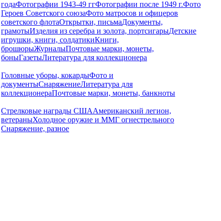
года
Фотографии 1943-49 гг
Фотографии после 1949 г.
Фото
Героев Советского союза
Фото матросов и офицеров
советского флота
Открытки, письма
Документы,
грамоты
Изделия из серебра и золота, портсигары
Детские
игрушки, книги, солдатики
Книги,
брошюры
Журналы
Почтовые марки, монеты,
боны
Газеты
Литература для коллекционера
Головные уборы, кокарды
Фото и
документы
Снаряжение
Литература для
коллекционера
Почтовые марки, монеты, банкноты
Стрелковые награды США
Американский легион,
ветераны
Холодное оружие и ММГ огнестрельного
Снаряжение, разное