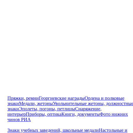
Пряжки, ремни
Георгиевские награды
Ордена и полковые
знаки
Медали, жетоны
Увольнительные жетоны, должностны
знаки
Эполеты, погоны, петлицы
Снаряжение,
интерьер
Приборы, оптика
Книги, документы
Фото нижних
чинов РИА
Знаки учебных заведений, школьные медали
Настольные и