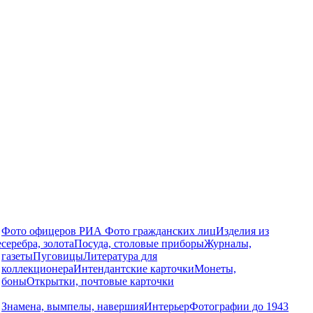
Фото офицеров РИА
Фото гражданских лиц
Изделия из
е
серебра, золота
Посуда, столовые приборы
Журналы,
газеты
Пуговицы
Литература для
коллекционера
Интендантские карточки
Монеты,
боны
Открытки, почтовые карточки
Знамена, вымпелы, навершия
Интерьер
Фотографии до 1943