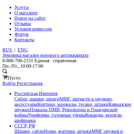
Услуги
О магазине
Новое на сайте
Отзывы
Условия комиссии
Форум
Контакты
RUS
|
ENG
Землянка
магазин военного антиквариата
8-800-700-2151
Единая справочная
Пн.-Пт., 10:00-17:00
Пусто
Войти
Регистрация
Российская Империя
Сабли, шашки, шпаги
ММГ, запчасти к оружию,
аксессуары
Кортики, кинжалы, тесаки, штыки
Кавказское
оружие
Плакаты ПМВ, Революции и Гражданской
войны
Униформа, головные уборы
Кокарды, вензели,
шифровки
СССР, РФ
Шашки, сабли
Ножи, кортики, штыки
ММГ оружия и