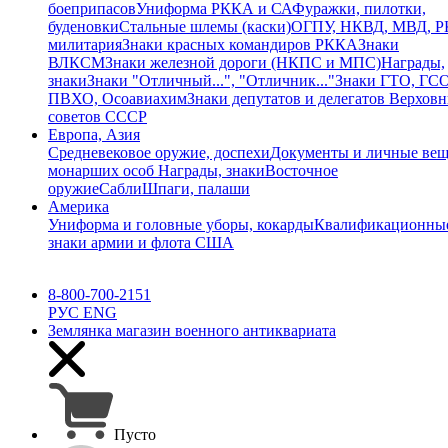
боеприпасов
Униформа РККА и СА
Фуражки, пилотки,
буденовки
Стальные шлемы (каски)
ОГПУ, НКВД, МВД, 
милитария
Знаки красных командиров РККА
Знаки
ВЛКСМ
Знаки железной дороги (НКПС и МПС)
Награды,
знаки
Знаки "Отличный...", "Отличник..."
Знаки ГТО, ГСО
ПВХО, Осоавиахим
Знаки депутатов и делегатов Верхов
советов СССР
Европа, Азия
Средневековое оружие, доспехи
Документы и личные ве
монарших особ
Награды, знаки
Восточное
оружие
Сабли
Шпаги, палаши
Америка
Униформа и головные уборы, кокарды
Квалификационны
знаки армии и флота США
8-800-700-2151
РУС
ENG
Землянка
магазин военного антиквариата
Пусто