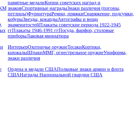
памятные медали
Копии советских наград и
РКМ
знаков
Спортивные награды
Знаки различия (погоны,
петлицы)
Фурнитура
Ремни, пряжки
Снаряжение, подсумки,
кобуры
Звезды, кокарды
Автографы и вещи
,
знаменитостей
Плакаты советские периода 1922-1945
ных
гг
Плакаты 1946-1991 гг
Посуда, фарфор, столовые
приборы
Лаковая миниатюра
щи
Интерьер
Охотничье оружие
Тесаки
Кортики,
кинжалы
Штыки
ММГ, огнестрельное оружие
Униформа,
знаки различия
е
Ордена и медали США
Полковые знаки армии и флота
США
Награды Национальной гвардии США