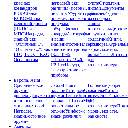
красных
награды
Знаки
флота
Открытки,
командиров
различия (погоны,
письма
Документы,
РККА
Знаки
петлицы)
Фурнитура
грамоты
Ремни,
Изделия
ВЛКСМ
Знаки
пряжки
Снаряжение,
из серебра и
железной дороги
подсумки,
золота,
(НКПС и
кобуры
Звезды,
портсигары
Детские
МПС)
Награды,
кокарды
Автографы
игрушки, книги,
знаки
Знаки
и вещи
солдатики
Книги,
"Отличный...",
знаменитостей
Плакаты
брошюры
Журналы
П
"Отличник..."
Знаки
советские периода
марки, монеты,
ГТО, ГСО, ПВХО,
1922-1945
боны
Газеты
Литерат
Осоавиахим
гг
Плакаты 1946-
для
1991 гг
Посуда,
коллекционера
фарфор, столовые
приборы
Европа, Азия
Средневековое
Сабли
Шпаги,
Головные уборы,
оружие,
палаши
Интерьер
Охотничье
кокарды
Фото и
доспехи
Документы
оружие
Тесаки
Кортики,
документы
Снаряже
и личные вещи
кинжалы
Штыки
ММГ,
для
монарших особ
огнестрельное
коллекционера
Почт
Награды,
оружие
Униформа,
марки, монеты,
знаки
Восточное
знаки различия
банкноты
оружие
Америка