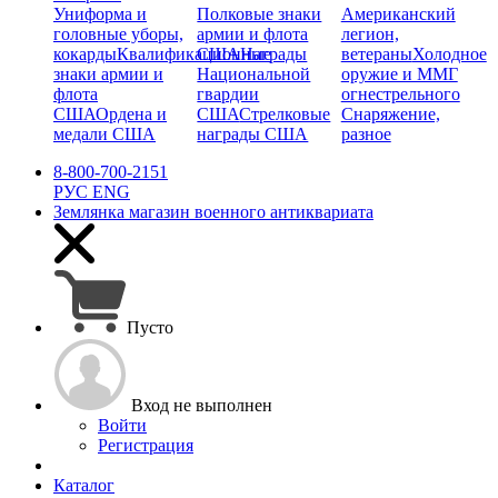
Униформа и
Полковые знаки
Американский
головные уборы,
армии и флота
легион,
кокарды
Квалификационные
США
Награды
ветераны
Холодное
знаки армии и
Национальной
оружие и ММГ
флота
гвардии
огнестрельного
США
Ордена и
США
Стрелковые
Снаряжение,
медали США
награды США
разное
8-800-700-2151
РУС
ENG
Землянка
магазин военного антиквариата
Пусто
Вход не выполнен
Войти
Регистрация
Каталог