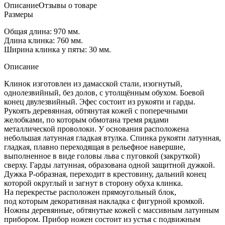
Описание
Отзывы о товаре
Размеры
Общая длина: 970 мм.
Длина клинка: 760 мм.
Ширина клинка у пяты: 30 мм.
Описание
Клинок изготовлен из дамасской стали, изогнутый,
однолезвийный, без долов, с утолщённым обухом. Боевой
конец двулезвийный. Эфес состоит из рукояти и гарды.
Рукоять деревянная, обтянутая кожей с поперечными
желобками, по которым обмотана тремя рядами
металлической проволоки. У основания расположена
небольшая латунная гладкая втулка. Спинка рукояти латунная,
гладкая, плавно переходящая в рельефное навершие,
выполненное в виде головы льва с пуговкой
(закруткой
)
сверху. Гарды латунная, образована одной защитной дужкой.
Дужка Р-образная, переходит в крестовину, дальний конец
которой округлый и загнут в сторону обуха клинка.
На перекрестье расположен прямоугольный блок,
под которым декоративная накладка с фигурной кромкой.
Ножны деревянные, обтянутые кожей с массивным латунным
прибором. Прибор ножен состоит из устья с подвижным