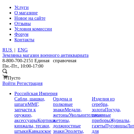
Услуги
О магазине
Новое на сайте
Отзывы
Условия комиссии
Форум
Контакты
RUS
|
ENG
Землянка
магазин военного антиквариата
8-800-700-2151
Единая справочная
Пн.-Пт., 10:00-17:00
Пусто
Войти
Регистрация
Российская Империя
Сабли, шашки,
Ордена и
Изделия из
шпаги
ММГ,
полковые
серебра,
запчасти к
знаки
Медали,
золота
Посуда,
оружию,
жетоны
Увольнительные
столовые
аксессуары
Кортики,
жетоны,
приборы
Журналы,
кинжалы, тесаки,
должностные
газеты
Пуговицы
Лит
штыки
Кавказское
знаки
Эполеты,
для