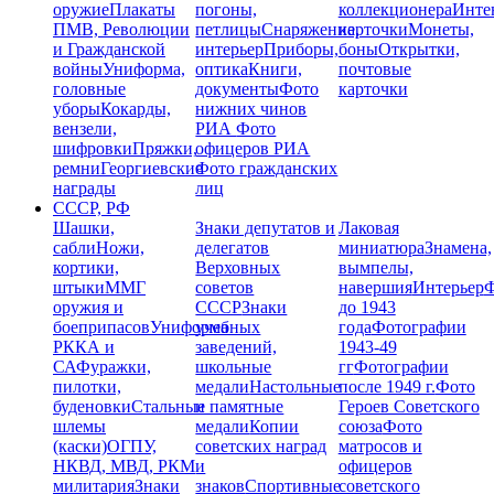
оружие
Плакаты
погоны,
коллекционера
Инте
ПМВ, Революции
петлицы
Снаряжение,
карточки
Монеты,
и Гражданской
интерьер
Приборы,
боны
Открытки,
войны
Униформа,
оптика
Книги,
почтовые
головные
документы
Фото
карточки
уборы
Кокарды,
нижних чинов
вензели,
РИА
Фото
шифровки
Пряжки,
офицеров РИА
ремни
Георгиевские
Фото гражданских
награды
лиц
СССР, РФ
Шашки,
Знаки депутатов и
Лаковая
сабли
Ножи,
делегатов
миниатюра
Знамена,
кортики,
Верховных
вымпелы,
штыки
ММГ
советов
навершия
Интерьер
Ф
оружия и
СССР
Знаки
до 1943
боеприпасов
Униформа
учебных
года
Фотографии
РККА и
заведений,
1943-49
СА
Фуражки,
школьные
гг
Фотографии
пилотки,
медали
Настольные
после 1949 г.
Фото
буденовки
Стальные
и памятные
Героев Советского
шлемы
медали
Копии
союза
Фото
(каски)
ОГПУ,
советских наград
матросов и
НКВД, МВД, РКМ
и
офицеров
милитария
Знаки
знаков
Спортивные
советского