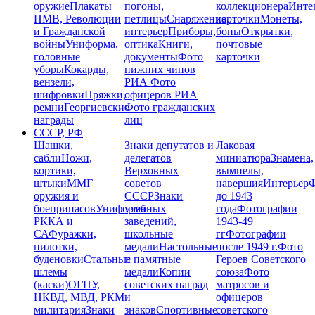
оружие
Плакаты
погоны,
коллекционера
Инте
ПМВ, Революции
петлицы
Снаряжение,
карточки
Монеты,
и Гражданской
интерьер
Приборы,
боны
Открытки,
войны
Униформа,
оптика
Книги,
почтовые
головные
документы
Фото
карточки
уборы
Кокарды,
нижних чинов
вензели,
РИА
Фото
шифровки
Пряжки,
офицеров РИА
ремни
Георгиевские
Фото гражданских
награды
лиц
СССР, РФ
Шашки,
Знаки депутатов и
Лаковая
сабли
Ножи,
делегатов
миниатюра
Знамена,
кортики,
Верховных
вымпелы,
штыки
ММГ
советов
навершия
Интерьер
Ф
оружия и
СССР
Знаки
до 1943
боеприпасов
Униформа
учебных
года
Фотографии
РККА и
заведений,
1943-49
СА
Фуражки,
школьные
гг
Фотографии
пилотки,
медали
Настольные
после 1949 г.
Фото
буденовки
Стальные
и памятные
Героев Советского
шлемы
медали
Копии
союза
Фото
(каски)
ОГПУ,
советских наград
матросов и
НКВД, МВД, РКМ
и
офицеров
милитария
Знаки
знаков
Спортивные
советского