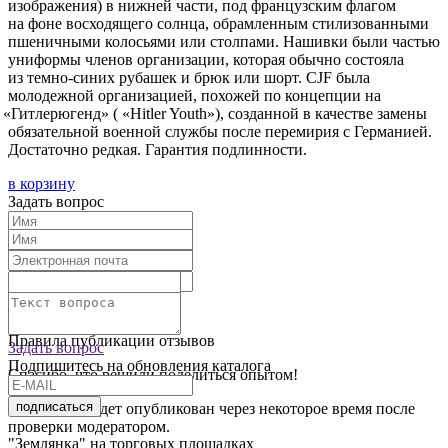
изображения) в нижней части, под французским флагом
на фоне восходящего солнца, обрамленным стилизованными
пшеничными колосьями или столпами. Нашивки были частью
униформы членов организации, которая обычно состояла
из темно-синих рубашек и брюк или шорт. CJF была
молодежной организацией, похожей по концепции на
«Гитлерюгенд
»
(
«Hitler
Youth»), созданной в качестве замены
обязательной военной службы после перемирия с Германией.
Достаточно редкая. Гарантия подлинности.
в корзину
Задать вопрос
Текст отзыва:
Оставить отзыв
Правила публикации отзывов
Задать вопрос
Подпишитесь на обновления каталога
Спасибо, что решили поделиться опытом!
подписаться
Ваш отзыв будет опубликован через некоторое время после
проверки модератором.
"Землянка" на торговых площадках