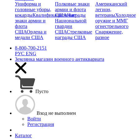
Униформа и
Полковые знаки
Американский
головные уборы,
армии и флота
легион,
кокарды
Квалификационные
США
Награды
ветераны
Холодное
знаки армии и
Национальной
оружие и ММГ
флота
гвардии
огнестрельного
США
Ордена и
США
Стрелковые
Снаряжение,
медали США
награды США
разное
8-800-700-2151
РУС
ENG
Землянка
магазин военного антиквариата
Пусто
Вход не выполнен
Войти
Регистрация
Каталог