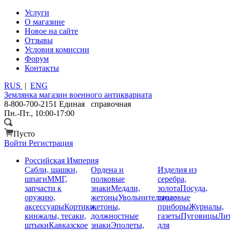
Услуги
О магазине
Новое на сайте
Отзывы
Условия комиссии
Форум
Контакты
RUS
|
ENG
Землянка
магазин военного антиквариата
8-800-700-2151
Единая справочная
Пн.-Пт., 10:00-17:00
Пусто
Войти
Регистрация
Российская Империя
Сабли, шашки,
Ордена и
Изделия из
шпаги
ММГ,
полковые
серебра,
запчасти к
знаки
Медали,
золота
Посуда,
оружию,
жетоны
Увольнительные
столовые
аксессуары
Кортики,
жетоны,
приборы
Журналы,
кинжалы, тесаки,
должностные
газеты
Пуговицы
Лит
штыки
Кавказское
знаки
Эполеты,
для