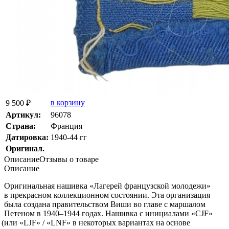
в корзину
9 500 ₽
Артикул:
96078
Страна:
Франция
Датировка:
1940-44 гг
Оригинал.
Описание
Отзывы о товаре
Описание
Оригинальная нашивка
«Лагерей
французской молодежи»
в прекрасном коллекционном состоянии. Эта организация
была создана правительством Виши во главе с маршалом
Петеном в 1940–1944 годах. Нашивка с инициалами
«CJF
»
(или
«LJF
» /
«LNF
» в некоторых вариантах на основе