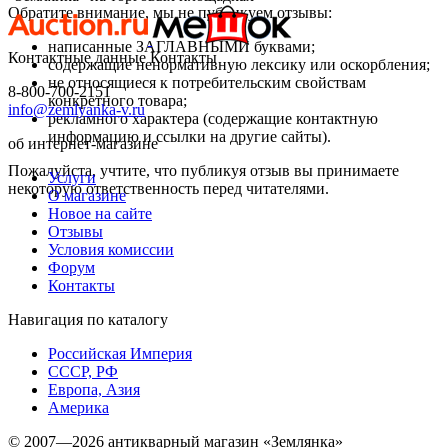
Обратите внимание, мы не публикуем отзывы:
написанные ЗАГЛАВНЫМИ буквами;
Контактные данные
Контакты
содержащие ненормативную лексику или оскорбления;
не относящиеся к потребительским свойствам
8-800-700-2151
конкретного товара;
info@zemlyanka-v.ru
рекламного характера (содержащие контактную
информацию и ссылки на другие сайты).
об интернет-магазине
Пожалуйста, учтите, что публикуя отзыв вы принимаете
Услуги
некоторую ответственность перед читателями.
О магазине
Новое на сайте
Отзывы
Условия комиссии
Форум
Контакты
Навигация по каталогу
Российская Империя
СССР, РФ
Европа, Азия
Америка
© 2007—2026 антикварный магазин «Землянка»