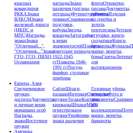
красных
награды
Знаки
флота
Открытки,
командиров
различия (погоны,
письма
Документы,
РККА
Знаки
петлицы)
Фурнитура
грамоты
Ремни,
Изделия
ВЛКСМ
Знаки
пряжки
Снаряжение,
из серебра и
железной дороги
подсумки,
золота,
(НКПС и
кобуры
Звезды,
портсигары
Детские
МПС)
Награды,
кокарды
Автографы
игрушки, книги,
знаки
Знаки
и вещи
солдатики
Книги,
"Отличный...",
знаменитостей
Плакаты
брошюры
Журналы
П
"Отличник..."
Знаки
советские периода
марки, монеты,
ГТО, ГСО, ПВХО,
1922-1945
боны
Газеты
Литерат
Осоавиахим
гг
Плакаты 1946-
для
1991 гг
Посуда,
коллекционера
фарфор, столовые
приборы
Европа, Азия
Средневековое
Сабли
Шпаги,
Головные уборы,
оружие,
палаши
Интерьер
Охотничье
кокарды
Фото и
доспехи
Документы
оружие
Тесаки
Кортики,
документы
Снаряже
и личные вещи
кинжалы
Штыки
ММГ,
для
монарших особ
огнестрельное
коллекционера
Почт
Награды,
оружие
Униформа,
марки, монеты,
знаки
Восточное
знаки различия
банкноты
оружие
Америка