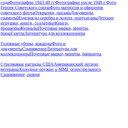
года
Фотографии 1943-49 гг
Фотографии после 1949 г.
Фото
Героев Советского союза
Фото матросов и офицеров
советского флота
Открытки, письма
Документы,
грамоты
Изделия из серебра и золота, портсигары
Детские
игрушки, книги, солдатики
Книги,
брошюры
Журналы
Почтовые марки, монеты,
боны
Газеты
Литература для коллекционера
Головные уборы, кокарды
Фото и
документы
Снаряжение
Литература для
коллекционера
Почтовые марки, монеты, банкноты
Стрелковые награды США
Американский легион,
ветераны
Холодное оружие и ММГ огнестрельного
Снаряжение, разное