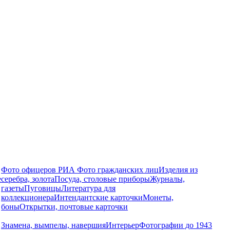
Фото офицеров РИА
Фото гражданских лиц
Изделия из
е
серебра, золота
Посуда, столовые приборы
Журналы,
газеты
Пуговицы
Литература для
коллекционера
Интендантские карточки
Монеты,
боны
Открытки, почтовые карточки
Знамена, вымпелы, навершия
Интерьер
Фотографии до 1943