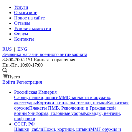
Услуги
О магазине
Новое на сайте
Отзывы
Условия комиссии
Форум
Контакты
RUS
|
ENG
Землянка
магазин военного антиквариата
8-800-700-2151
Единая справочная
Пн.-Пт., 10:00-17:00
Пусто
Войти
Регистрация
Российская Империя
Сабли, шашки, шпаги
ММГ, запчасти к оружию,
аксессуары
Кортики, кинжалы, тесаки, штыки
Кавказское
оружие
Плакаты ПМВ, Революции и Гражданской
войны
Униформа, головные уборы
Кокарды, вензели,
шифровки
СССР, РФ
Шашки, сабли
Ножи, кортики, штыки
ММГ оружия и