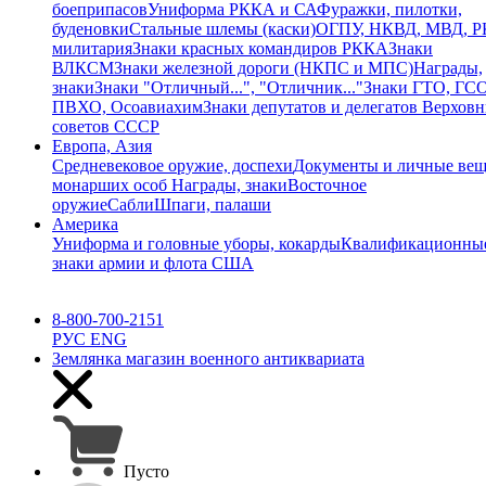
боеприпасов
Униформа РККА и СА
Фуражки, пилотки,
буденовки
Стальные шлемы (каски)
ОГПУ, НКВД, МВД, 
милитария
Знаки красных командиров РККА
Знаки
ВЛКСМ
Знаки железной дороги (НКПС и МПС)
Награды,
знаки
Знаки "Отличный...", "Отличник..."
Знаки ГТО, ГСО
ПВХО, Осоавиахим
Знаки депутатов и делегатов Верхов
советов СССР
Европа, Азия
Средневековое оружие, доспехи
Документы и личные ве
монарших особ
Награды, знаки
Восточное
оружие
Сабли
Шпаги, палаши
Америка
Униформа и головные уборы, кокарды
Квалификационны
знаки армии и флота США
8-800-700-2151
РУС
ENG
Землянка
магазин военного антиквариата
Пусто