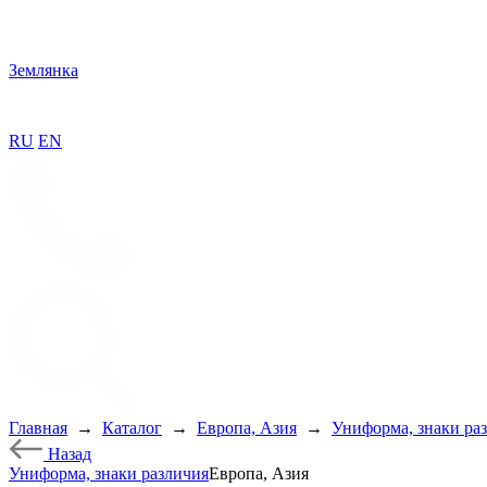
Землянка
RU
EN
Главная
→
Каталог
→
Европа, Азия
→
Униформа, знаки ра
Назад
Униформа, знаки различия
Европа, Азия