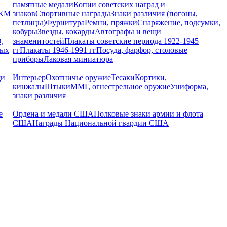
памятные медали
Копии советских наград и
РКМ
знаков
Спортивные награды
Знаки различия (погоны,
петлицы)
Фурнитура
Ремни, пряжки
Снаряжение, подсумки,
кобуры
Звезды, кокарды
Автографы и вещи
,
знаменитостей
Плакаты советские периода 1922-1945
ных
гг
Плакаты 1946-1991 гг
Посуда, фарфор, столовые
приборы
Лаковая миниатюра
щи
Интерьер
Охотничье оружие
Тесаки
Кортики,
кинжалы
Штыки
ММГ, огнестрельное оружие
Униформа,
знаки различия
е
Ордена и медали США
Полковые знаки армии и флота
США
Награды Национальной гвардии США