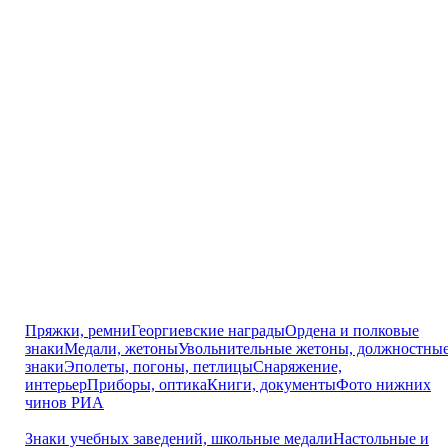
Пряжки, ремни
Георгиевские награды
Ордена и полковые
знаки
Медали, жетоны
Увольнительные жетоны, должностны
знаки
Эполеты, погоны, петлицы
Снаряжение,
интерьер
Приборы, оптика
Книги, документы
Фото нижних
чинов РИА
Знаки учебных заведений, школьные медали
Настольные и