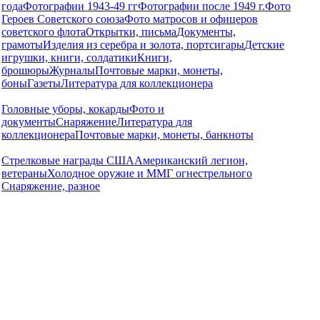
года
Фотографии 1943-49 гг
Фотографии после 1949 г.
Фото
Героев Советского союза
Фото матросов и офицеров
советского флота
Открытки, письма
Документы,
грамоты
Изделия из серебра и золота, портсигары
Детские
игрушки, книги, солдатики
Книги,
брошюры
Журналы
Почтовые марки, монеты,
боны
Газеты
Литература для коллекционера
Головные уборы, кокарды
Фото и
документы
Снаряжение
Литература для
коллекционера
Почтовые марки, монеты, банкноты
Стрелковые награды США
Американский легион,
ветераны
Холодное оружие и ММГ огнестрельного
Снаряжение, разное