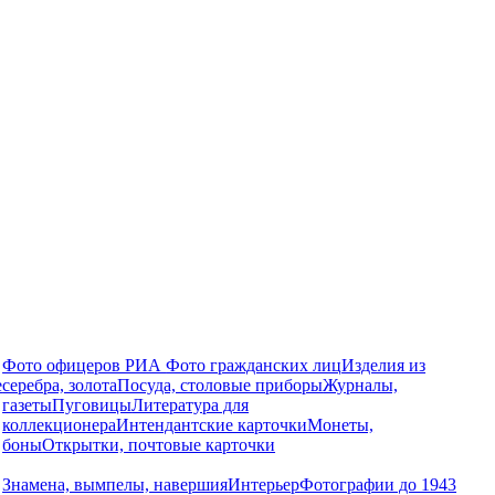
Фото офицеров РИА
Фото гражданских лиц
Изделия из
е
серебра, золота
Посуда, столовые приборы
Журналы,
газеты
Пуговицы
Литература для
коллекционера
Интендантские карточки
Монеты,
боны
Открытки, почтовые карточки
Знамена, вымпелы, навершия
Интерьер
Фотографии до 1943