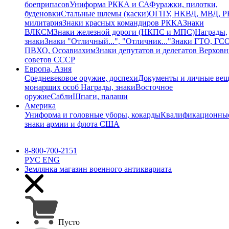
боеприпасов
Униформа РККА и СА
Фуражки, пилотки,
буденовки
Стальные шлемы (каски)
ОГПУ, НКВД, МВД, 
милитария
Знаки красных командиров РККА
Знаки
ВЛКСМ
Знаки железной дороги (НКПС и МПС)
Награды,
знаки
Знаки "Отличный...", "Отличник..."
Знаки ГТО, ГСО
ПВХО, Осоавиахим
Знаки депутатов и делегатов Верхов
советов СССР
Европа, Азия
Средневековое оружие, доспехи
Документы и личные ве
монарших особ
Награды, знаки
Восточное
оружие
Сабли
Шпаги, палаши
Америка
Униформа и головные уборы, кокарды
Квалификационны
знаки армии и флота США
8-800-700-2151
РУС
ENG
Землянка
магазин военного антиквариата
Пусто