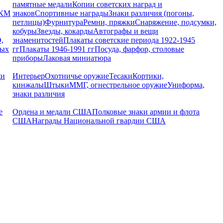
памятные медали
Копии советских наград и
РКМ
знаков
Спортивные награды
Знаки различия (погоны,
петлицы)
Фурнитура
Ремни, пряжки
Снаряжение, подсумки,
кобуры
Звезды, кокарды
Автографы и вещи
,
знаменитостей
Плакаты советские периода 1922-1945
ных
гг
Плакаты 1946-1991 гг
Посуда, фарфор, столовые
приборы
Лаковая миниатюра
щи
Интерьер
Охотничье оружие
Тесаки
Кортики,
кинжалы
Штыки
ММГ, огнестрельное оружие
Униформа,
знаки различия
е
Ордена и медали США
Полковые знаки армии и флота
США
Награды Национальной гвардии США