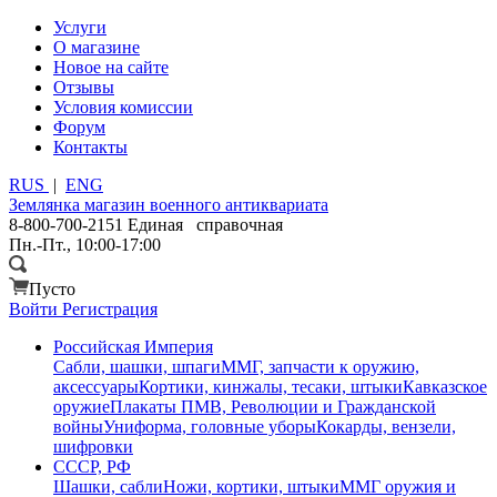
Услуги
О магазине
Новое на сайте
Отзывы
Условия комиссии
Форум
Контакты
RUS
|
ENG
Землянка
магазин военного антиквариата
8-800-700-2151
Единая справочная
Пн.-Пт., 10:00-17:00
Пусто
Войти
Регистрация
Российская Империя
Сабли, шашки, шпаги
ММГ, запчасти к оружию,
аксессуары
Кортики, кинжалы, тесаки, штыки
Кавказское
оружие
Плакаты ПМВ, Революции и Гражданской
войны
Униформа, головные уборы
Кокарды, вензели,
шифровки
СССР, РФ
Шашки, сабли
Ножи, кортики, штыки
ММГ оружия и