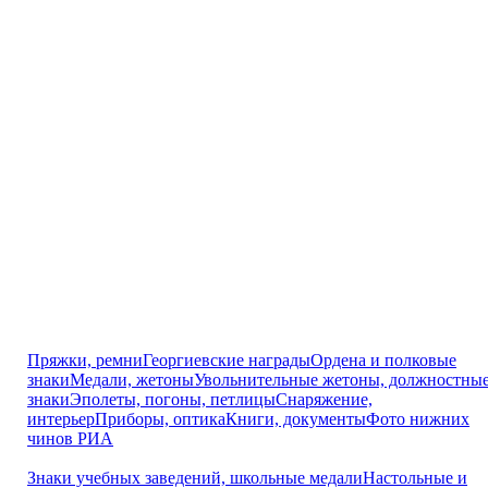
Пряжки, ремни
Георгиевские награды
Ордена и полковые
знаки
Медали, жетоны
Увольнительные жетоны, должностны
знаки
Эполеты, погоны, петлицы
Снаряжение,
интерьер
Приборы, оптика
Книги, документы
Фото нижних
чинов РИА
Знаки учебных заведений, школьные медали
Настольные и