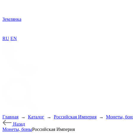
Землянка
RU
EN
Главная
→
Каталог
→
Российская Империя
→
Монеты, бо
Назад
Монеты, боны
Российская Империя