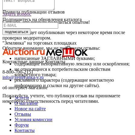
Оставить отзыв
Правила публикации отзывов
Задать вопрос
Подпишитесь на обновления каталога
Спасибо, что решили поделиться опытом!
подписаться
Ваш отзыв будет опубликован через некоторое время после
проверки модератором.
"Землянка" на торговых площадках
Обратите внимание, мы не публикуем отзывы:
написанные ЗАГЛАВНЫМИ буквами;
Контактные данные
Контакты
содержащие ненормативную лексику или оскорбления;
не относящиеся к потребительским свойствам
8-800-700-2151
конкретного товара;
info@zemlyanka-v.ru
рекламного характера (содержащие контактную
информацию и ссылки на другие сайты).
об интернет-магазине
Пожалуйста, учтите, что публикуя отзыв вы принимаете
Услуги
некоторую ответственность перед читателями.
О магазине
Новое на сайте
Отзывы
Условия комиссии
Форум
Контакты