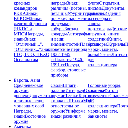
красных
награды
Знаки
флота
Открытки,
командиров
различия (погоны,
письма
Документы,
РККА
Знаки
петлицы)
Фурнитура
грамоты
Ремни,
Изделия
ВЛКСМ
Знаки
пряжки
Снаряжение,
из серебра и
железной дороги
подсумки,
золота,
(НКПС и
кобуры
Звезды,
портсигары
Детские
МПС)
Награды,
кокарды
Автографы
игрушки, книги,
знаки
Знаки
и вещи
солдатики
Книги,
"Отличный...",
знаменитостей
Плакаты
брошюры
Журналы
П
"Отличник..."
Знаки
советские периода
марки, монеты,
ГТО, ГСО, ПВХО,
1922-1945
боны
Газеты
Литерат
Осоавиахим
гг
Плакаты 1946-
для
1991 гг
Посуда,
коллекционера
фарфор, столовые
приборы
Европа, Азия
Средневековое
Сабли
Шпаги,
Головные уборы,
оружие,
палаши
Интерьер
Охотничье
кокарды
Фото и
доспехи
Документы
оружие
Тесаки
Кортики,
документы
Снаряже
и личные вещи
кинжалы
Штыки
ММГ,
для
монарших особ
огнестрельное
коллекционера
Почт
Награды,
оружие
Униформа,
марки, монеты,
знаки
Восточное
знаки различия
банкноты
оружие
Америка