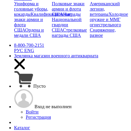
Униформа и
Полковые знаки
Американский
головные уборы,
армии и флота
легион,
кокарды
Квалификационные
США
Награды
ветераны
Холодное
знаки армии и
Национальной
оружие и ММГ
флота
гвардии
огнестрельного
США
Ордена и
США
Стрелковые
Снаряжение,
медали США
награды США
разное
8-800-700-2151
РУС
ENG
Землянка
магазин военного антиквариата
Пусто
Вход не выполнен
Войти
Регистрация
Каталог