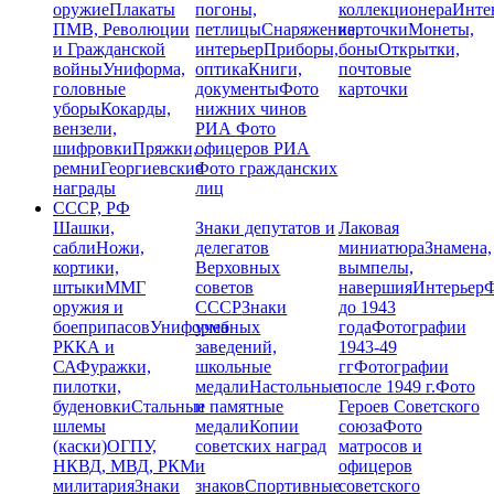
оружие
Плакаты
погоны,
коллекционера
Инте
ПМВ, Революции
петлицы
Снаряжение,
карточки
Монеты,
и Гражданской
интерьер
Приборы,
боны
Открытки,
войны
Униформа,
оптика
Книги,
почтовые
головные
документы
Фото
карточки
уборы
Кокарды,
нижних чинов
вензели,
РИА
Фото
шифровки
Пряжки,
офицеров РИА
ремни
Георгиевские
Фото гражданских
награды
лиц
СССР, РФ
Шашки,
Знаки депутатов и
Лаковая
сабли
Ножи,
делегатов
миниатюра
Знамена,
кортики,
Верховных
вымпелы,
штыки
ММГ
советов
навершия
Интерьер
Ф
оружия и
СССР
Знаки
до 1943
боеприпасов
Униформа
учебных
года
Фотографии
РККА и
заведений,
1943-49
СА
Фуражки,
школьные
гг
Фотографии
пилотки,
медали
Настольные
после 1949 г.
Фото
буденовки
Стальные
и памятные
Героев Советского
шлемы
медали
Копии
союза
Фото
(каски)
ОГПУ,
советских наград
матросов и
НКВД, МВД, РКМ
и
офицеров
милитария
Знаки
знаков
Спортивные
советского