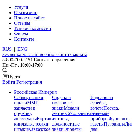
Услуги
О магазине
Новое на сайте
Отзывы
Условия комиссии
Форум
Контакты
RUS
|
ENG
Землянка
магазин военного антиквариата
8-800-700-2151
Единая справочная
Пн.-Пт., 10:00-17:00
Пусто
Войти
Регистрация
Российская Империя
Сабли, шашки,
Ордена и
Изделия из
шпаги
ММГ,
полковые
серебра,
запчасти к
знаки
Медали,
золота
Посуда,
оружию,
жетоны
Увольнительные
столовые
аксессуары
Кортики,
жетоны,
приборы
Журналы,
кинжалы, тесаки,
должностные
газеты
Пуговицы
Лит
штыки
Кавказское
знаки
Эполеты,
для