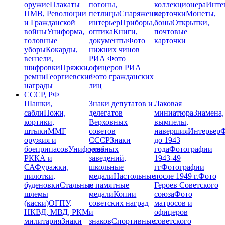
оружие
Плакаты
погоны,
коллекционера
Инте
ПМВ, Революции
петлицы
Снаряжение,
карточки
Монеты,
и Гражданской
интерьер
Приборы,
боны
Открытки,
войны
Униформа,
оптика
Книги,
почтовые
головные
документы
Фото
карточки
уборы
Кокарды,
нижних чинов
вензели,
РИА
Фото
шифровки
Пряжки,
офицеров РИА
ремни
Георгиевские
Фото гражданских
награды
лиц
СССР, РФ
Шашки,
Знаки депутатов и
Лаковая
сабли
Ножи,
делегатов
миниатюра
Знамена,
кортики,
Верховных
вымпелы,
штыки
ММГ
советов
навершия
Интерьер
Ф
оружия и
СССР
Знаки
до 1943
боеприпасов
Униформа
учебных
года
Фотографии
РККА и
заведений,
1943-49
СА
Фуражки,
школьные
гг
Фотографии
пилотки,
медали
Настольные
после 1949 г.
Фото
буденовки
Стальные
и памятные
Героев Советского
шлемы
медали
Копии
союза
Фото
(каски)
ОГПУ,
советских наград
матросов и
НКВД, МВД, РКМ
и
офицеров
милитария
Знаки
знаков
Спортивные
советского