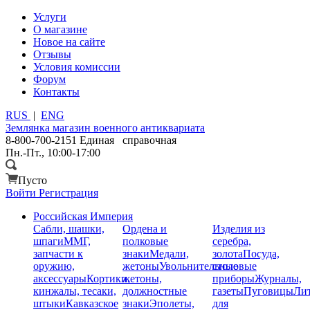
Услуги
О магазине
Новое на сайте
Отзывы
Условия комиссии
Форум
Контакты
RUS
|
ENG
Землянка
магазин военного антиквариата
8-800-700-2151
Единая справочная
Пн.-Пт., 10:00-17:00
Пусто
Войти
Регистрация
Российская Империя
Сабли, шашки,
Ордена и
Изделия из
шпаги
ММГ,
полковые
серебра,
запчасти к
знаки
Медали,
золота
Посуда,
оружию,
жетоны
Увольнительные
столовые
аксессуары
Кортики,
жетоны,
приборы
Журналы,
кинжалы, тесаки,
должностные
газеты
Пуговицы
Лит
штыки
Кавказское
знаки
Эполеты,
для