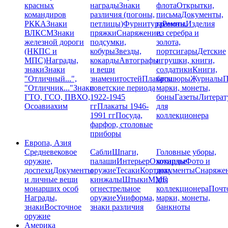
красных
награды
Знаки
флота
Открытки,
командиров
различия (погоны,
письма
Документы,
РККА
Знаки
петлицы)
Фурнитура
грамоты
Ремни,
Изделия
ВЛКСМ
Знаки
пряжки
Снаряжение,
из серебра и
железной дороги
подсумки,
золота,
(НКПС и
кобуры
Звезды,
портсигары
Детские
МПС)
Награды,
кокарды
Автографы
игрушки, книги,
знаки
Знаки
и вещи
солдатики
Книги,
"Отличный...",
знаменитостей
Плакаты
брошюры
Журналы
П
"Отличник..."
Знаки
советские периода
марки, монеты,
ГТО, ГСО, ПВХО,
1922-1945
боны
Газеты
Литерат
Осоавиахим
гг
Плакаты 1946-
для
1991 гг
Посуда,
коллекционера
фарфор, столовые
приборы
Европа, Азия
Средневековое
Сабли
Шпаги,
Головные уборы,
оружие,
палаши
Интерьер
Охотничье
кокарды
Фото и
доспехи
Документы
оружие
Тесаки
Кортики,
документы
Снаряже
и личные вещи
кинжалы
Штыки
ММГ,
для
монарших особ
огнестрельное
коллекционера
Почт
Награды,
оружие
Униформа,
марки, монеты,
знаки
Восточное
знаки различия
банкноты
оружие
Америка