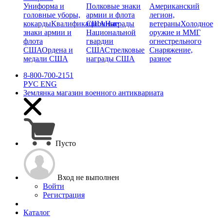
Униформа и
Полковые знаки
Американский
головные уборы,
армии и флота
легион,
кокарды
Квалификационные
США
Награды
ветераны
Холодное
знаки армии и
Национальной
оружие и ММГ
флота
гвардии
огнестрельного
США
Ордена и
США
Стрелковые
Снаряжение,
медали США
награды США
разное
8-800-700-2151
РУС
ENG
Землянка
магазин военного антиквариата
Пусто
Вход не выполнен
Войти
Регистрация
Каталог