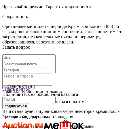
Чрезвычайно редкие. Гарантия подлинности.
Сохранность
Оригинальные эполеты периода Крымской войны 1853-56
гг в хорошем коллекционном состоянии. Поле эполет имеет
загрязнения, незначительные пятна по периметру,
образовавшиеся, вероятно, от влаги.
Задать вопрос
Текст отзыва:
Оставить отзыв
Задать вопрос
Правила публикации отзывов
Подпишитесь на обновления каталога
Спасибо, что решили поделиться опытом!
подписаться
Ваш отзыв будет опубликован через некоторое время после
проверки модератором.
"Землянка" на торговых площадках
Обратите внимание, мы не публикуем отзывы: