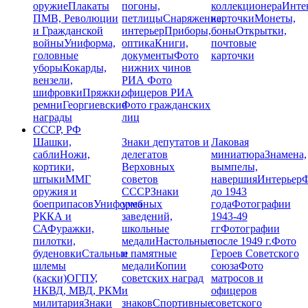
оружие
Плакаты
погоны,
коллекционера
Инте
ПМВ, Революции
петлицы
Снаряжение,
карточки
Монеты,
и Гражданской
интерьер
Приборы,
боны
Открытки,
войны
Униформа,
оптика
Книги,
почтовые
головные
документы
Фото
карточки
уборы
Кокарды,
нижних чинов
вензели,
РИА
Фото
шифровки
Пряжки,
офицеров РИА
ремни
Георгиевские
Фото гражданских
награды
лиц
СССР, РФ
Шашки,
Знаки депутатов и
Лаковая
сабли
Ножи,
делегатов
миниатюра
Знамена,
кортики,
Верховных
вымпелы,
штыки
ММГ
советов
навершия
Интерьер
Ф
оружия и
СССР
Знаки
до 1943
боеприпасов
Униформа
учебных
года
Фотографии
РККА и
заведений,
1943-49
СА
Фуражки,
школьные
гг
Фотографии
пилотки,
медали
Настольные
после 1949 г.
Фото
буденовки
Стальные
и памятные
Героев Советского
шлемы
медали
Копии
союза
Фото
(каски)
ОГПУ,
советских наград
матросов и
НКВД, МВД, РКМ
и
офицеров
милитария
Знаки
знаков
Спортивные
советского