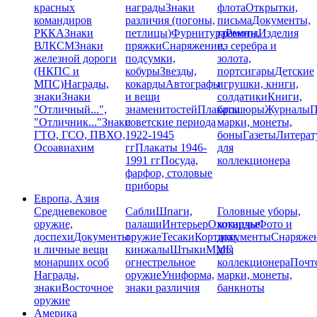
красных
награды
Знаки
флота
Открытки,
командиров
различия (погоны,
письма
Документы,
РККА
Знаки
петлицы)
Фурнитура
грамоты
Ремни,
Изделия
ВЛКСМ
Знаки
пряжки
Снаряжение,
из серебра и
железной дороги
подсумки,
золота,
(НКПС и
кобуры
Звезды,
портсигары
Детские
МПС)
Награды,
кокарды
Автографы
игрушки, книги,
знаки
Знаки
и вещи
солдатики
Книги,
"Отличный...",
знаменитостей
Плакаты
брошюры
Журналы
П
"Отличник..."
Знаки
советские периода
марки, монеты,
ГТО, ГСО, ПВХО,
1922-1945
боны
Газеты
Литерат
Осоавиахим
гг
Плакаты 1946-
для
1991 гг
Посуда,
коллекционера
фарфор, столовые
приборы
Европа, Азия
Средневековое
Сабли
Шпаги,
Головные уборы,
оружие,
палаши
Интерьер
Охотничье
кокарды
Фото и
доспехи
Документы
оружие
Тесаки
Кортики,
документы
Снаряже
и личные вещи
кинжалы
Штыки
ММГ,
для
монарших особ
огнестрельное
коллекционера
Почт
Награды,
оружие
Униформа,
марки, монеты,
знаки
Восточное
знаки различия
банкноты
оружие
Америка