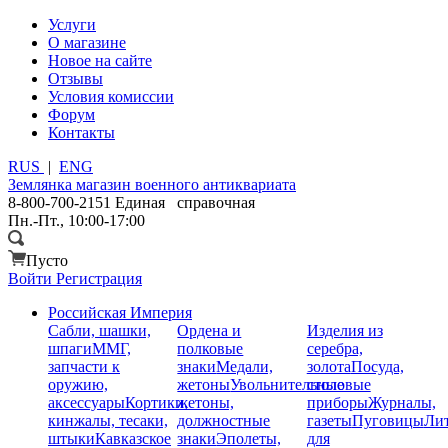
Услуги
О магазине
Новое на сайте
Отзывы
Условия комиссии
Форум
Контакты
RUS
|
ENG
Землянка
магазин военного антиквариата
8-800-700-2151
Единая справочная
Пн.-Пт., 10:00-17:00
Пусто
Войти
Регистрация
Российская Империя
Сабли, шашки,
Ордена и
Изделия из
шпаги
ММГ,
полковые
серебра,
запчасти к
знаки
Медали,
золота
Посуда,
оружию,
жетоны
Увольнительные
столовые
аксессуары
Кортики,
жетоны,
приборы
Журналы,
кинжалы, тесаки,
должностные
газеты
Пуговицы
Лит
штыки
Кавказское
знаки
Эполеты,
для