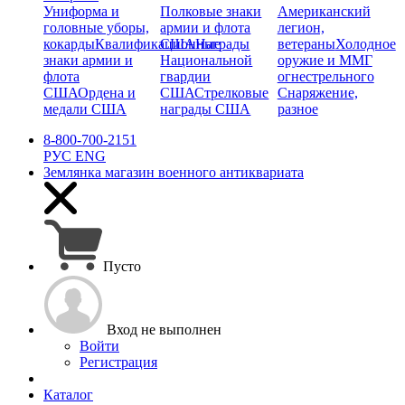
Униформа и
Полковые знаки
Американский
головные уборы,
армии и флота
легион,
кокарды
Квалификационные
США
Награды
ветераны
Холодное
знаки армии и
Национальной
оружие и ММГ
флота
гвардии
огнестрельного
США
Ордена и
США
Стрелковые
Снаряжение,
медали США
награды США
разное
8-800-700-2151
РУС
ENG
Землянка
магазин военного антиквариата
Пусто
Вход не выполнен
Войти
Регистрация
Каталог