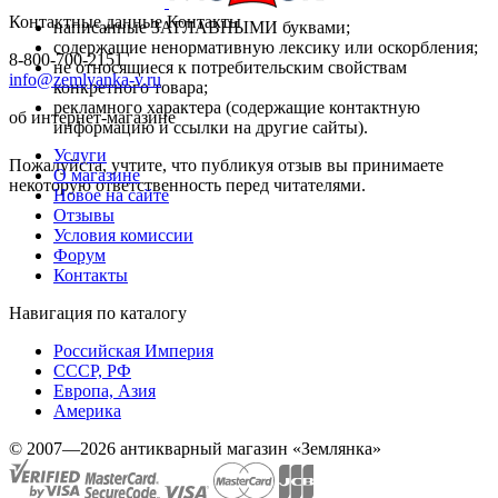
Контактные данные
Контакты
написанные ЗАГЛАВНЫМИ буквами;
содержащие ненормативную лексику или оскорбления;
8-800-700-2151
не относящиеся к потребительским свойствам
info@zemlyanka-v.ru
конкретного товара;
рекламного характера (содержащие контактную
об интернет-магазине
информацию и ссылки на другие сайты).
Услуги
Пожалуйста, учтите, что публикуя отзыв вы принимаете
О магазине
некоторую ответственность перед читателями.
Новое на сайте
Отзывы
Условия комиссии
Форум
Контакты
Навигация по каталогу
Российская Империя
СССР, РФ
Европа, Азия
Америка
© 2007—2026 антикварный магазин «Землянка»