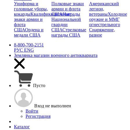
Униформа и
Полковые знаки
Американский
головные уборы,
армии и флота
легион,
кокарды
Квалификационные
США
Награды
ветераны
Холодное
знаки армии и
Национальной
оружие и ММГ
флота
гвардии
огнестрельного
США
Ордена и
США
Стрелковые
Снаряжение,
медали США
награды США
разное
8-800-700-2151
РУС
ENG
Землянка
магазин военного антиквариата
Пусто
Вход не выполнен
Войти
Регистрация
Каталог