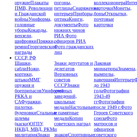
оружие
Плакаты
погоны,
коллекционера
Инте
ПМВ, Революции
петлицы
Снаряжение,
карточки
Монеты,
и Гражданской
интерьер
Приборы,
боны
Открытки,
войны
Униформа,
оптика
Книги,
почтовые
головные
документы
Фото
карточки
уборы
Кокарды,
нижних чинов
вензели,
РИА
Фото
шифровки
Пряжки,
офицеров РИА
ремни
Георгиевские
Фото гражданских
награды
лиц
СССР, РФ
Шашки,
Знаки депутатов и
Лаковая
сабли
Ножи,
делегатов
миниатюра
Знамена,
кортики,
Верховных
вымпелы,
штыки
ММГ
советов
навершия
Интерьер
Ф
оружия и
СССР
Знаки
до 1943
боеприпасов
Униформа
учебных
года
Фотографии
РККА и
заведений,
1943-49
СА
Фуражки,
школьные
гг
Фотографии
пилотки,
медали
Настольные
после 1949 г.
Фото
буденовки
Стальные
и памятные
Героев Советского
шлемы
медали
Копии
союза
Фото
(каски)
ОГПУ,
советских наград
матросов и
НКВД, МВД, РКМ
и
офицеров
милитария
Знаки
знаков
Спортивные
советского