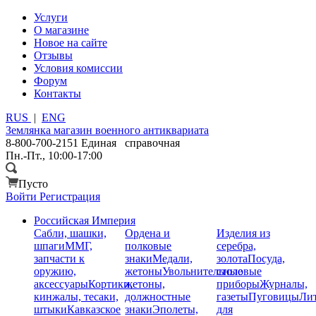
Услуги
О магазине
Новое на сайте
Отзывы
Условия комиссии
Форум
Контакты
RUS
|
ENG
Землянка
магазин военного антиквариата
8-800-700-2151
Единая справочная
Пн.-Пт., 10:00-17:00
Пусто
Войти
Регистрация
Российская Империя
Сабли, шашки,
Ордена и
Изделия из
шпаги
ММГ,
полковые
серебра,
запчасти к
знаки
Медали,
золота
Посуда,
оружию,
жетоны
Увольнительные
столовые
аксессуары
Кортики,
жетоны,
приборы
Журналы,
кинжалы, тесаки,
должностные
газеты
Пуговицы
Лит
штыки
Кавказское
знаки
Эполеты,
для