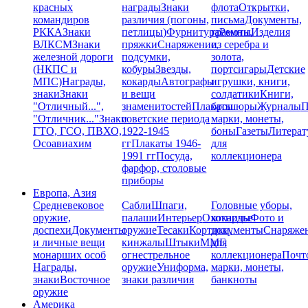
красных
награды
Знаки
флота
Открытки,
командиров
различия (погоны,
письма
Документы,
РККА
Знаки
петлицы)
Фурнитура
грамоты
Ремни,
Изделия
ВЛКСМ
Знаки
пряжки
Снаряжение,
из серебра и
железной дороги
подсумки,
золота,
(НКПС и
кобуры
Звезды,
портсигары
Детские
МПС)
Награды,
кокарды
Автографы
игрушки, книги,
знаки
Знаки
и вещи
солдатики
Книги,
"Отличный...",
знаменитостей
Плакаты
брошюры
Журналы
П
"Отличник..."
Знаки
советские периода
марки, монеты,
ГТО, ГСО, ПВХО,
1922-1945
боны
Газеты
Литерат
Осоавиахим
гг
Плакаты 1946-
для
1991 гг
Посуда,
коллекционера
фарфор, столовые
приборы
Европа, Азия
Средневековое
Сабли
Шпаги,
Головные уборы,
оружие,
палаши
Интерьер
Охотничье
кокарды
Фото и
доспехи
Документы
оружие
Тесаки
Кортики,
документы
Снаряже
и личные вещи
кинжалы
Штыки
ММГ,
для
монарших особ
огнестрельное
коллекционера
Почт
Награды,
оружие
Униформа,
марки, монеты,
знаки
Восточное
знаки различия
банкноты
оружие
Америка