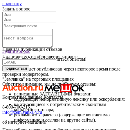
в корзину
Задать вопрос
Текст отзыва:
Оставить отзыв
Правила публикации отзывов
Задать вопрос
Подпишитесь на обновления каталога
Спасибо, что решили поделиться опытом!
подписаться
Ваш отзыв будет опубликован через некоторое время после
проверки модератором.
"Землянка" на торговых площадках
Обратите внимание, мы не публикуем отзывы:
написанные ЗАГЛАВНЫМИ буквами;
Контактные данные
Контакты
содержащие ненормативную лексику или оскорбления;
не относящиеся к потребительским свойствам
8-800-700-2151
конкретного товара;
info@zemlyanka-v.ru
рекламного характера (содержащие контактную
информацию и ссылки на другие сайты).
об интернет-магазине
Пожалуйста, учтите, что публикуя отзыв вы принимаете