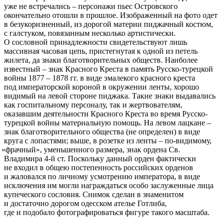
уже не встречались – персонажи пьес Островского
окончательно отошли в прошлое. Изображенный на фото одет
в безукоризненный, из дорогой материи пиджачный костюм,
с галстуком, повязанным несколько артистически.
О сословной принадлежности свидетельствуют лишь
массивная часовая цепь, пристегнутая к одной из петель
жилета, да знаки благотворительных обществ. Наиболее
известный – знак Красного Креста в память Русско-турецкой
войны 1877 – 1878 гг. в виде эмалекого красного креста
под императорской короной в окружении ленты, хорошо
видимый на левой стороне пиджака. Такие знаки выдавались
как госпитальному персоналу, так и жертвователям,
оказавшим деятельности Красного Креста во время Русско-
турецкой войны материальную помощь. На левом лацкане –
знак благотворительного общества
(не
определен) в виде
круга с лопастями; выше, в розетке из ленты – по-видимому,
«фрачный
», уменьшенного размера, знак ордена Св.
Владимира 4-й ст. Поскольку данный орден фактически
не входил в общею постепенность российских орденов
и жаловался по личному усмотрению императора, в виде
исключения им могли награждаться особо заслуженные лица
купеческого сословия. Снимок сделан в знаменитом
и достаточно дорогом одесском ателье Готлиба,
где и подобало фотографироваться фигуре такого масштаба.