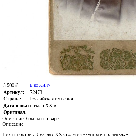
в корзину
3 500 ₽
Артикул:
72473
Страна:
Росcийская империя
Датировка:
начало ХХ в.
Оригинал.
Описание
Отзывы о товаре
Описание
Визит-портрет. К началу ХХ столетия
«купцы
в поддевках»