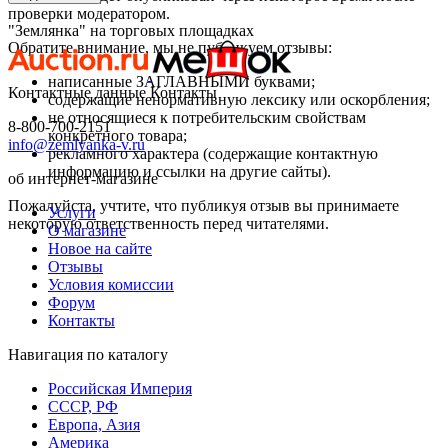
проверки модератором.
"Землянка" на торговых площадках
Обратите внимание, мы не публикуем отзывы:
написанные ЗАГЛАВНЫМИ буквами;
Контактные данные
Контакты
содержащие ненормативную лексику или оскорбления;
не относящиеся к потребительским свойствам
8-800-700-2151
конкретного товара;
info@zemlyanka-v.ru
рекламного характера (содержащие контактную
информацию и ссылки на другие сайты).
об интернет-магазине
Пожалуйста, учтите, что публикуя отзыв вы принимаете
Услуги
некоторую ответственность перед читателями.
О магазине
Новое на сайте
Отзывы
Условия комиссии
Форум
Контакты
Навигация по каталогу
Российская Империя
СССР, РФ
Европа, Азия
Америка