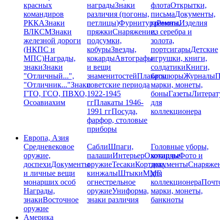
красных
награды
Знаки
флота
Открытки,
командиров
различия (погоны,
письма
Документы,
РККА
Знаки
петлицы)
Фурнитура
грамоты
Ремни,
Изделия
ВЛКСМ
Знаки
пряжки
Снаряжение,
из серебра и
железной дороги
подсумки,
золота,
(НКПС и
кобуры
Звезды,
портсигары
Детские
МПС)
Награды,
кокарды
Автографы
игрушки, книги,
знаки
Знаки
и вещи
солдатики
Книги,
"Отличный...",
знаменитостей
Плакаты
брошюры
Журналы
П
"Отличник..."
Знаки
советские периода
марки, монеты,
ГТО, ГСО, ПВХО,
1922-1945
боны
Газеты
Литерат
Осоавиахим
гг
Плакаты 1946-
для
1991 гг
Посуда,
коллекционера
фарфор, столовые
приборы
Европа, Азия
Средневековое
Сабли
Шпаги,
Головные уборы,
оружие,
палаши
Интерьер
Охотничье
кокарды
Фото и
доспехи
Документы
оружие
Тесаки
Кортики,
документы
Снаряже
и личные вещи
кинжалы
Штыки
ММГ,
для
монарших особ
огнестрельное
коллекционера
Почт
Награды,
оружие
Униформа,
марки, монеты,
знаки
Восточное
знаки различия
банкноты
оружие
Америка