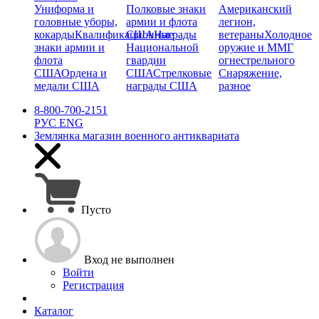
Униформа и
Полковые знаки
Американский
головные уборы,
армии и флота
легион,
кокарды
Квалификационные
США
Награды
ветераны
Холодное
знаки армии и
Национальной
оружие и ММГ
флота
гвардии
огнестрельного
США
Ордена и
США
Стрелковые
Снаряжение,
медали США
награды США
разное
8-800-700-2151
РУС
ENG
Землянка
магазин военного антиквариата
Пусто
Вход не выполнен
Войти
Регистрация
Каталог