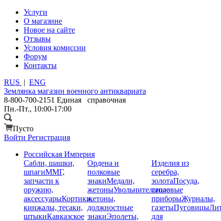
Услуги
О магазине
Новое на сайте
Отзывы
Условия комиссии
Форум
Контакты
RUS
|
ENG
Землянка
магазин военного антиквариата
8-800-700-2151
Единая справочная
Пн.-Пт., 10:00-17:00
Пусто
Войти
Регистрация
Российская Империя
Сабли, шашки,
Ордена и
Изделия из
шпаги
ММГ,
полковые
серебра,
запчасти к
знаки
Медали,
золота
Посуда,
оружию,
жетоны
Увольнительные
столовые
аксессуары
Кортики,
жетоны,
приборы
Журналы,
кинжалы, тесаки,
должностные
газеты
Пуговицы
Лит
штыки
Кавказское
знаки
Эполеты,
для