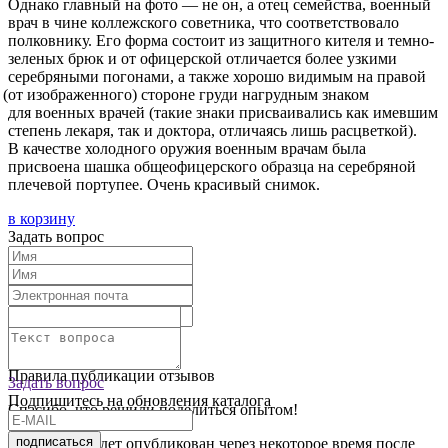
Однако главный на фото — не он, а отец семейства, военный
врач в чине коллежского советника, что соответствовало
полковнику. Его форма состоит из защитного кителя и темно-
зеленых брюк и от офицерской отличается более узкими
серебряными погонами, а также хорошо видимым на правой
(от
изображенного) стороне груди нагрудным знаком
для военных врачей
(такие
знаки присваивались как имевшим
степень лекаря, так и доктора, отличаясь лишь расцветкой).
В качестве холодного оружия военным врачам была
присвоена шашка общеофицерского образца на серебряной
плечевой портупее. Очень красивый снимок.
в корзину
Задать вопрос
Текст отзыва:
Оставить отзыв
Правила публикации отзывов
Задать вопрос
Подпишитесь на обновления каталога
Спасибо, что решили поделиться опытом!
подписаться
Ваш отзыв будет опубликован через некоторое время после