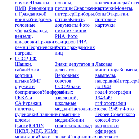
оружие
Плакаты
погоны,
коллекционера
Инте
ПМВ, Революции
петлицы
Снаряжение,
карточки
Монеты,
и Гражданской
интерьер
Приборы,
боны
Открытки,
войны
Униформа,
оптика
Книги,
почтовые
головные
документы
Фото
карточки
уборы
Кокарды,
нижних чинов
вензели,
РИА
Фото
шифровки
Пряжки,
офицеров РИА
ремни
Георгиевские
Фото гражданских
награды
лиц
СССР, РФ
Шашки,
Знаки депутатов и
Лаковая
сабли
Ножи,
делегатов
миниатюра
Знамена,
кортики,
Верховных
вымпелы,
штыки
ММГ
советов
навершия
Интерьер
Ф
оружия и
СССР
Знаки
до 1943
боеприпасов
Униформа
учебных
года
Фотографии
РККА и
заведений,
1943-49
СА
Фуражки,
школьные
гг
Фотографии
пилотки,
медали
Настольные
после 1949 г.
Фото
буденовки
Стальные
и памятные
Героев Советского
шлемы
медали
Копии
союза
Фото
(каски)
ОГПУ,
советских наград
матросов и
НКВД, МВД, РКМ
и
офицеров
милитария
Знаки
знаков
Спортивные
советского