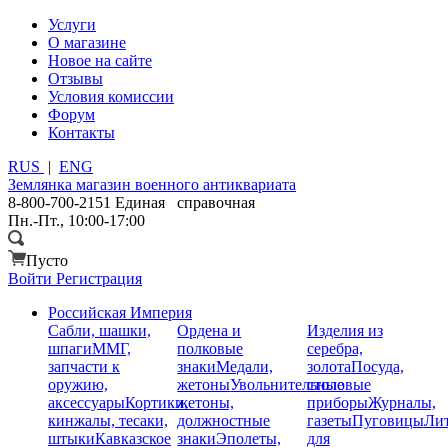
Услуги
О магазине
Новое на сайте
Отзывы
Условия комиссии
Форум
Контакты
RUS
|
ENG
Землянка
магазин военного антиквариата
8-800-700-2151
Единая справочная
Пн.-Пт., 10:00-17:00
Пусто
Войти
Регистрация
Российская Империя
Сабли, шашки,
Ордена и
Изделия из
шпаги
ММГ,
полковые
серебра,
запчасти к
знаки
Медали,
золота
Посуда,
оружию,
жетоны
Увольнительные
столовые
аксессуары
Кортики,
жетоны,
приборы
Журналы,
кинжалы, тесаки,
должностные
газеты
Пуговицы
Лит
штыки
Кавказское
знаки
Эполеты,
для