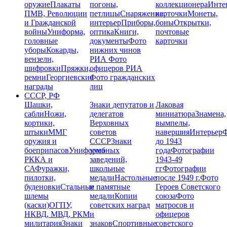
оружие
Плакаты
погоны,
коллекционера
Инте
ПМВ, Революции
петлицы
Снаряжение,
карточки
Монеты,
и Гражданской
интерьер
Приборы,
боны
Открытки,
войны
Униформа,
оптика
Книги,
почтовые
головные
документы
Фото
карточки
уборы
Кокарды,
нижних чинов
вензели,
РИА
Фото
шифровки
Пряжки,
офицеров РИА
ремни
Георгиевские
Фото гражданских
награды
лиц
СССР, РФ
Шашки,
Знаки депутатов и
Лаковая
сабли
Ножи,
делегатов
миниатюра
Знамена,
кортики,
Верховных
вымпелы,
штыки
ММГ
советов
навершия
Интерьер
Ф
оружия и
СССР
Знаки
до 1943
боеприпасов
Униформа
учебных
года
Фотографии
РККА и
заведений,
1943-49
СА
Фуражки,
школьные
гг
Фотографии
пилотки,
медали
Настольные
после 1949 г.
Фото
буденовки
Стальные
и памятные
Героев Советского
шлемы
медали
Копии
союза
Фото
(каски)
ОГПУ,
советских наград
матросов и
НКВД, МВД, РКМ
и
офицеров
милитария
Знаки
знаков
Спортивные
советского