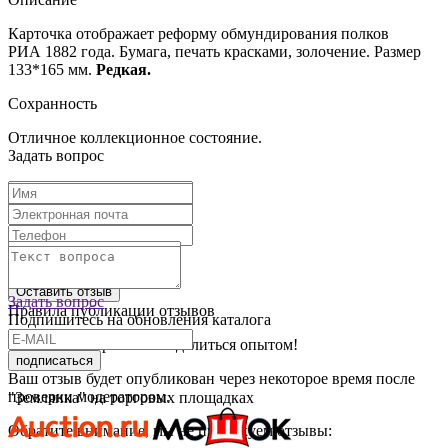
Карточка отображает реформу обмундирования полков
РИА 1882 года. Бумага, печать красками, золочение. Размер
133*165 мм.
Редкая.
Сохранность
Отличное коллекционное состояние.
Задать вопрос
Текст отзыва:
Оставить отзыв
Задать вопрос
Правила публикации отзывов
Подпишитесь на обновления каталога
Спасибо, что решили поделиться опытом!
подписаться
Ваш отзыв будет опубликован через некоторое время после
проверки модератором.
"Землянка" на торговых площадках
Обратите внимание, мы не публикуем отзывы: