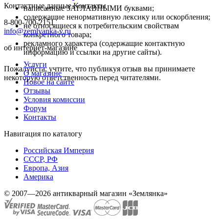
Контактные данные
Контакты
написанные ЗАГЛАВНЫМИ буквами;
содержащие ненормативную лексику или оскорбления;
8-800-700-2151
не относящиеся к потребительским свойствам
info@zemlyanka-v.ru
конкретного товара;
рекламного характера (содержащие контактную
об интернет-магазине
информацию и ссылки на другие сайты).
Услуги
Пожалуйста, учтите, что публикуя отзыв вы принимаете
О магазине
некоторую ответственность перед читателями.
Новое на сайте
Отзывы
Условия комиссии
Форум
Контакты
Навигация по каталогу
Российская Империя
СССР, РФ
Европа, Азия
Америка
© 2007—2026 антикварный магазин «Землянка»