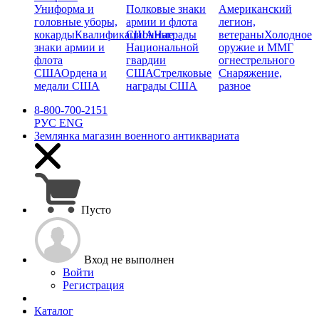
Униформа и
Полковые знаки
Американский
головные уборы,
армии и флота
легион,
кокарды
Квалификационные
США
Награды
ветераны
Холодное
знаки армии и
Национальной
оружие и ММГ
флота
гвардии
огнестрельного
США
Ордена и
США
Стрелковые
Снаряжение,
медали США
награды США
разное
8-800-700-2151
РУС
ENG
Землянка
магазин военного антиквариата
Пусто
Вход не выполнен
Войти
Регистрация
Каталог