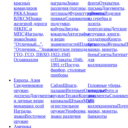
красных
награды
Знаки
флота
Открытки,
командиров
различия (погоны,
письма
Документы,
РККА
Знаки
петлицы)
Фурнитура
грамоты
Ремни,
Изделия
ВЛКСМ
Знаки
пряжки
Снаряжение,
из серебра и
железной дороги
подсумки,
золота,
(НКПС и
кобуры
Звезды,
портсигары
Детские
МПС)
Награды,
кокарды
Автографы
игрушки, книги,
знаки
Знаки
и вещи
солдатики
Книги,
"Отличный...",
знаменитостей
Плакаты
брошюры
Журналы
П
"Отличник..."
Знаки
советские периода
марки, монеты,
ГТО, ГСО, ПВХО,
1922-1945
боны
Газеты
Литерат
Осоавиахим
гг
Плакаты 1946-
для
1991 гг
Посуда,
коллекционера
фарфор, столовые
приборы
Европа, Азия
Средневековое
Сабли
Шпаги,
Головные уборы,
оружие,
палаши
Интерьер
Охотничье
кокарды
Фото и
доспехи
Документы
оружие
Тесаки
Кортики,
документы
Снаряже
и личные вещи
кинжалы
Штыки
ММГ,
для
монарших особ
огнестрельное
коллекционера
Почт
Награды,
оружие
Униформа,
марки, монеты,
знаки
Восточное
знаки различия
банкноты
оружие
Америка