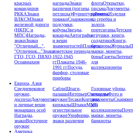
красных
награды
Знаки
флота
Открытки,
командиров
различия (погоны,
письма
Документы,
РККА
Знаки
петлицы)
Фурнитура
грамоты
Ремни,
Изделия
ВЛКСМ
Знаки
пряжки
Снаряжение,
из серебра и
железной дороги
подсумки,
золота,
(НКПС и
кобуры
Звезды,
портсигары
Детские
МПС)
Награды,
кокарды
Автографы
игрушки, книги,
знаки
Знаки
и вещи
солдатики
Книги,
"Отличный...",
знаменитостей
Плакаты
брошюры
Журналы
П
"Отличник..."
Знаки
советские периода
марки, монеты,
ГТО, ГСО, ПВХО,
1922-1945
боны
Газеты
Литерат
Осоавиахим
гг
Плакаты 1946-
для
1991 гг
Посуда,
коллекционера
фарфор, столовые
приборы
Европа, Азия
Средневековое
Сабли
Шпаги,
Головные уборы,
оружие,
палаши
Интерьер
Охотничье
кокарды
Фото и
доспехи
Документы
оружие
Тесаки
Кортики,
документы
Снаряже
и личные вещи
кинжалы
Штыки
ММГ,
для
монарших особ
огнестрельное
коллекционера
Почт
Награды,
оружие
Униформа,
марки, монеты,
знаки
Восточное
знаки различия
банкноты
оружие
Америка