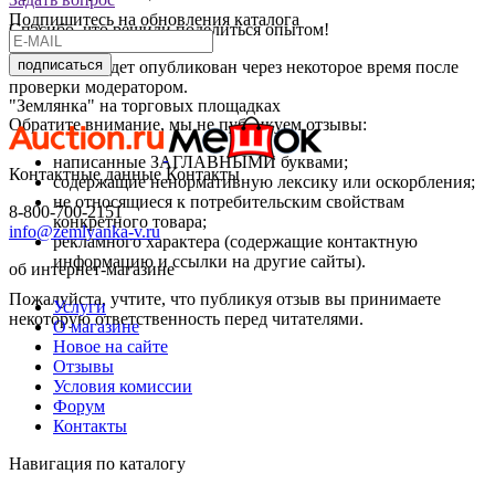
Подпишитесь на обновления каталога
Спасибо, что решили поделиться опытом!
подписаться
Ваш отзыв будет опубликован через некоторое время после
проверки модератором.
"Землянка" на торговых площадках
Обратите внимание, мы не публикуем отзывы:
написанные ЗАГЛАВНЫМИ буквами;
Контактные данные
Контакты
содержащие ненормативную лексику или оскорбления;
не относящиеся к потребительским свойствам
8-800-700-2151
конкретного товара;
info@zemlyanka-v.ru
рекламного характера (содержащие контактную
информацию и ссылки на другие сайты).
об интернет-магазине
Пожалуйста, учтите, что публикуя отзыв вы принимаете
Услуги
некоторую ответственность перед читателями.
О магазине
Новое на сайте
Отзывы
Условия комиссии
Форум
Контакты
Навигация по каталогу