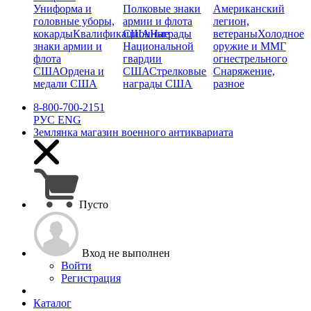
Униформа и
Полковые знаки
Американский
головные уборы,
армии и флота
легион,
кокарды
Квалификационные
США
Награды
ветераны
Холодное
знаки армии и
Национальной
оружие и ММГ
флота
гвардии
огнестрельного
США
Ордена и
США
Стрелковые
Снаряжение,
медали США
награды США
разное
8-800-700-2151
РУС
ENG
Землянка
магазин военного антиквариата
Пусто
Вход не выполнен
Войти
Регистрация
Каталог