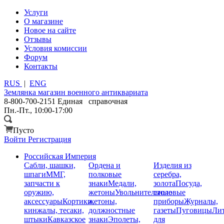
Услуги
О магазине
Новое на сайте
Отзывы
Условия комиссии
Форум
Контакты
RUS
|
ENG
Землянка
магазин военного антиквариата
8-800-700-2151
Единая справочная
Пн.-Пт., 10:00-17:00
Пусто
Войти
Регистрация
Российская Империя
Сабли, шашки,
Ордена и
Изделия из
шпаги
ММГ,
полковые
серебра,
запчасти к
знаки
Медали,
золота
Посуда,
оружию,
жетоны
Увольнительные
столовые
аксессуары
Кортики,
жетоны,
приборы
Журналы,
кинжалы, тесаки,
должностные
газеты
Пуговицы
Лит
штыки
Кавказское
знаки
Эполеты,
для