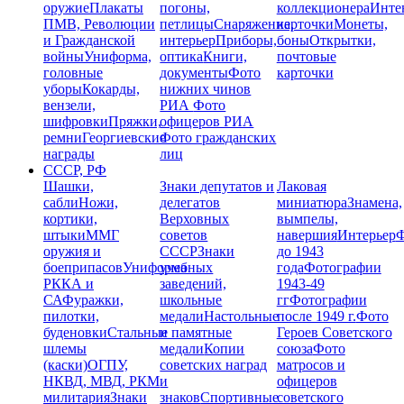
оружие
Плакаты
погоны,
коллекционера
Инте
ПМВ, Революции
петлицы
Снаряжение,
карточки
Монеты,
и Гражданской
интерьер
Приборы,
боны
Открытки,
войны
Униформа,
оптика
Книги,
почтовые
головные
документы
Фото
карточки
уборы
Кокарды,
нижних чинов
вензели,
РИА
Фото
шифровки
Пряжки,
офицеров РИА
ремни
Георгиевские
Фото гражданских
награды
лиц
СССР, РФ
Шашки,
Знаки депутатов и
Лаковая
сабли
Ножи,
делегатов
миниатюра
Знамена,
кортики,
Верховных
вымпелы,
штыки
ММГ
советов
навершия
Интерьер
Ф
оружия и
СССР
Знаки
до 1943
боеприпасов
Униформа
учебных
года
Фотографии
РККА и
заведений,
1943-49
СА
Фуражки,
школьные
гг
Фотографии
пилотки,
медали
Настольные
после 1949 г.
Фото
буденовки
Стальные
и памятные
Героев Советского
шлемы
медали
Копии
союза
Фото
(каски)
ОГПУ,
советских наград
матросов и
НКВД, МВД, РКМ
и
офицеров
милитария
Знаки
знаков
Спортивные
советского