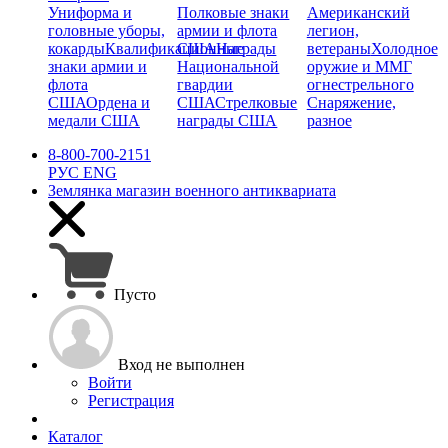
Униформа и
Полковые знаки
Американский
головные уборы,
армии и флота
легион,
кокарды
Квалификационные
США
Награды
ветераны
Холодное
знаки армии и
Национальной
оружие и ММГ
флота
гвардии
огнестрельного
США
Ордена и
США
Стрелковые
Снаряжение,
медали США
награды США
разное
8-800-700-2151
РУС
ENG
Землянка
магазин военного антиквариата
Пусто
Вход не выполнен
Войти
Регистрация
Каталог