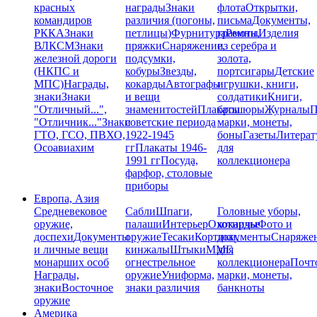
красных
награды
Знаки
флота
Открытки,
командиров
различия (погоны,
письма
Документы,
РККА
Знаки
петлицы)
Фурнитура
грамоты
Ремни,
Изделия
ВЛКСМ
Знаки
пряжки
Снаряжение,
из серебра и
железной дороги
подсумки,
золота,
(НКПС и
кобуры
Звезды,
портсигары
Детские
МПС)
Награды,
кокарды
Автографы
игрушки, книги,
знаки
Знаки
и вещи
солдатики
Книги,
"Отличный...",
знаменитостей
Плакаты
брошюры
Журналы
П
"Отличник..."
Знаки
советские периода
марки, монеты,
ГТО, ГСО, ПВХО,
1922-1945
боны
Газеты
Литерат
Осоавиахим
гг
Плакаты 1946-
для
1991 гг
Посуда,
коллекционера
фарфор, столовые
приборы
Европа, Азия
Средневековое
Сабли
Шпаги,
Головные уборы,
оружие,
палаши
Интерьер
Охотничье
кокарды
Фото и
доспехи
Документы
оружие
Тесаки
Кортики,
документы
Снаряже
и личные вещи
кинжалы
Штыки
ММГ,
для
монарших особ
огнестрельное
коллекционера
Почт
Награды,
оружие
Униформа,
марки, монеты,
знаки
Восточное
знаки различия
банкноты
оружие
Америка