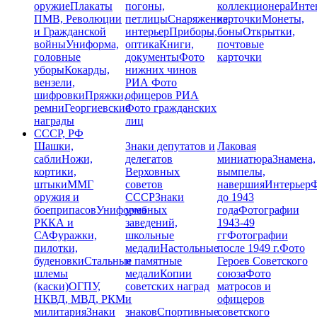
оружие
Плакаты
погоны,
коллекционера
Инте
ПМВ, Революции
петлицы
Снаряжение,
карточки
Монеты,
и Гражданской
интерьер
Приборы,
боны
Открытки,
войны
Униформа,
оптика
Книги,
почтовые
головные
документы
Фото
карточки
уборы
Кокарды,
нижних чинов
вензели,
РИА
Фото
шифровки
Пряжки,
офицеров РИА
ремни
Георгиевские
Фото гражданских
награды
лиц
СССР, РФ
Шашки,
Знаки депутатов и
Лаковая
сабли
Ножи,
делегатов
миниатюра
Знамена,
кортики,
Верховных
вымпелы,
штыки
ММГ
советов
навершия
Интерьер
Ф
оружия и
СССР
Знаки
до 1943
боеприпасов
Униформа
учебных
года
Фотографии
РККА и
заведений,
1943-49
СА
Фуражки,
школьные
гг
Фотографии
пилотки,
медали
Настольные
после 1949 г.
Фото
буденовки
Стальные
и памятные
Героев Советского
шлемы
медали
Копии
союза
Фото
(каски)
ОГПУ,
советских наград
матросов и
НКВД, МВД, РКМ
и
офицеров
милитария
Знаки
знаков
Спортивные
советского