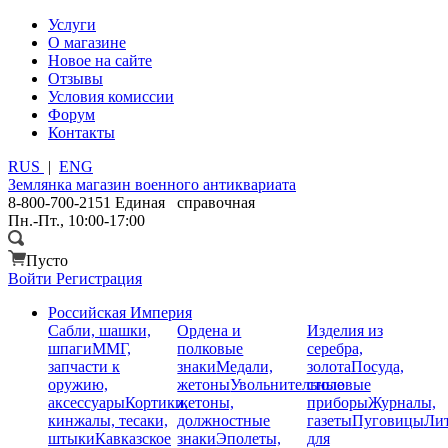
Услуги
О магазине
Новое на сайте
Отзывы
Условия комиссии
Форум
Контакты
RUS
|
ENG
Землянка
магазин военного антиквариата
8-800-700-2151
Единая справочная
Пн.-Пт., 10:00-17:00
Пусто
Войти
Регистрация
Российская Империя
Сабли, шашки,
Ордена и
Изделия из
шпаги
ММГ,
полковые
серебра,
запчасти к
знаки
Медали,
золота
Посуда,
оружию,
жетоны
Увольнительные
столовые
аксессуары
Кортики,
жетоны,
приборы
Журналы,
кинжалы, тесаки,
должностные
газеты
Пуговицы
Лит
штыки
Кавказское
знаки
Эполеты,
для