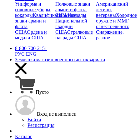
Униформа и
Полковые знаки
Американский
головные уборы,
армии и флота
легион,
кокарды
Квалификационные
США
Награды
ветераны
Холодное
знаки армии и
Национальной
оружие и ММГ
флота
гвардии
огнестрельного
США
Ордена и
США
Стрелковые
Снаряжение,
медали США
награды США
разное
8-800-700-2151
РУС
ENG
Землянка
магазин военного антиквариата
Пусто
Вход не выполнен
Войти
Регистрация
Каталог