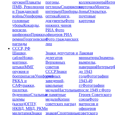
оружие
Плакаты
погоны,
коллекционера
Инте
ПМВ, Революции
петлицы
Снаряжение,
карточки
Монеты,
и Гражданской
интерьер
Приборы,
боны
Открытки,
войны
Униформа,
оптика
Книги,
почтовые
головные
документы
Фото
карточки
уборы
Кокарды,
нижних чинов
вензели,
РИА
Фото
шифровки
Пряжки,
офицеров РИА
ремни
Георгиевские
Фото гражданских
награды
лиц
СССР, РФ
Шашки,
Знаки депутатов и
Лаковая
сабли
Ножи,
делегатов
миниатюра
Знамена,
кортики,
Верховных
вымпелы,
штыки
ММГ
советов
навершия
Интерьер
Ф
оружия и
СССР
Знаки
до 1943
боеприпасов
Униформа
учебных
года
Фотографии
РККА и
заведений,
1943-49
СА
Фуражки,
школьные
гг
Фотографии
пилотки,
медали
Настольные
после 1949 г.
Фото
буденовки
Стальные
и памятные
Героев Советского
шлемы
медали
Копии
союза
Фото
(каски)
ОГПУ,
советских наград
матросов и
НКВД, МВД, РКМ
и
офицеров
милитария
Знаки
знаков
Спортивные
советского