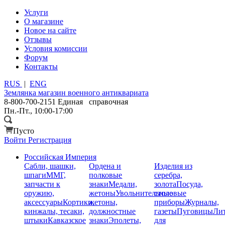
Услуги
О магазине
Новое на сайте
Отзывы
Условия комиссии
Форум
Контакты
RUS
|
ENG
Землянка
магазин военного антиквариата
8-800-700-2151
Единая справочная
Пн.-Пт., 10:00-17:00
Пусто
Войти
Регистрация
Российская Империя
Сабли, шашки,
Ордена и
Изделия из
шпаги
ММГ,
полковые
серебра,
запчасти к
знаки
Медали,
золота
Посуда,
оружию,
жетоны
Увольнительные
столовые
аксессуары
Кортики,
жетоны,
приборы
Журналы,
кинжалы, тесаки,
должностные
газеты
Пуговицы
Лит
штыки
Кавказское
знаки
Эполеты,
для