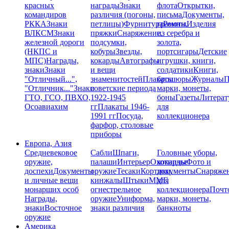
красных
награды
Знаки
флота
Открытки,
командиров
различия (погоны,
письма
Документы,
РККА
Знаки
петлицы)
Фурнитура
грамоты
Ремни,
Изделия
ВЛКСМ
Знаки
пряжки
Снаряжение,
из серебра и
железной дороги
подсумки,
золота,
(НКПС и
кобуры
Звезды,
портсигары
Детские
МПС)
Награды,
кокарды
Автографы
игрушки, книги,
знаки
Знаки
и вещи
солдатики
Книги,
"Отличный...",
знаменитостей
Плакаты
брошюры
Журналы
П
"Отличник..."
Знаки
советские периода
марки, монеты,
ГТО, ГСО, ПВХО,
1922-1945
боны
Газеты
Литерат
Осоавиахим
гг
Плакаты 1946-
для
1991 гг
Посуда,
коллекционера
фарфор, столовые
приборы
Европа, Азия
Средневековое
Сабли
Шпаги,
Головные уборы,
оружие,
палаши
Интерьер
Охотничье
кокарды
Фото и
доспехи
Документы
оружие
Тесаки
Кортики,
документы
Снаряже
и личные вещи
кинжалы
Штыки
ММГ,
для
монарших особ
огнестрельное
коллекционера
Почт
Награды,
оружие
Униформа,
марки, монеты,
знаки
Восточное
знаки различия
банкноты
оружие
Америка