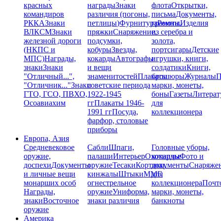
красных
награды
Знаки
флота
Открытки,
командиров
различия (погоны,
письма
Документы,
РККА
Знаки
петлицы)
Фурнитура
грамоты
Ремни,
Изделия
ВЛКСМ
Знаки
пряжки
Снаряжение,
из серебра и
железной дороги
подсумки,
золота,
(НКПС и
кобуры
Звезды,
портсигары
Детские
МПС)
Награды,
кокарды
Автографы
игрушки, книги,
знаки
Знаки
и вещи
солдатики
Книги,
"Отличный...",
знаменитостей
Плакаты
брошюры
Журналы
П
"Отличник..."
Знаки
советские периода
марки, монеты,
ГТО, ГСО, ПВХО,
1922-1945
боны
Газеты
Литерат
Осоавиахим
гг
Плакаты 1946-
для
1991 гг
Посуда,
коллекционера
фарфор, столовые
приборы
Европа, Азия
Средневековое
Сабли
Шпаги,
Головные уборы,
оружие,
палаши
Интерьер
Охотничье
кокарды
Фото и
доспехи
Документы
оружие
Тесаки
Кортики,
документы
Снаряже
и личные вещи
кинжалы
Штыки
ММГ,
для
монарших особ
огнестрельное
коллекционера
Почт
Награды,
оружие
Униформа,
марки, монеты,
знаки
Восточное
знаки различия
банкноты
оружие
Америка