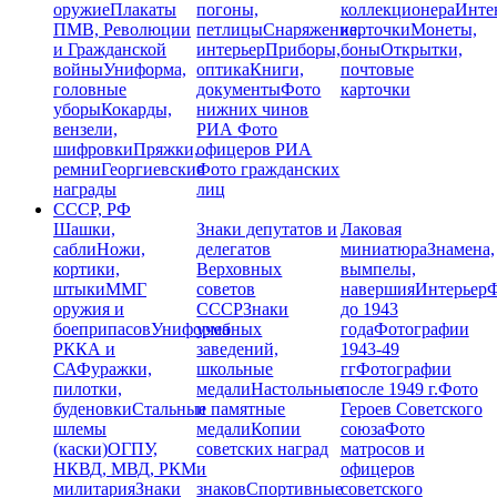
оружие
Плакаты
погоны,
коллекционера
Инте
ПМВ, Революции
петлицы
Снаряжение,
карточки
Монеты,
и Гражданской
интерьер
Приборы,
боны
Открытки,
войны
Униформа,
оптика
Книги,
почтовые
головные
документы
Фото
карточки
уборы
Кокарды,
нижних чинов
вензели,
РИА
Фото
шифровки
Пряжки,
офицеров РИА
ремни
Георгиевские
Фото гражданских
награды
лиц
СССР, РФ
Шашки,
Знаки депутатов и
Лаковая
сабли
Ножи,
делегатов
миниатюра
Знамена,
кортики,
Верховных
вымпелы,
штыки
ММГ
советов
навершия
Интерьер
Ф
оружия и
СССР
Знаки
до 1943
боеприпасов
Униформа
учебных
года
Фотографии
РККА и
заведений,
1943-49
СА
Фуражки,
школьные
гг
Фотографии
пилотки,
медали
Настольные
после 1949 г.
Фото
буденовки
Стальные
и памятные
Героев Советского
шлемы
медали
Копии
союза
Фото
(каски)
ОГПУ,
советских наград
матросов и
НКВД, МВД, РКМ
и
офицеров
милитария
Знаки
знаков
Спортивные
советского