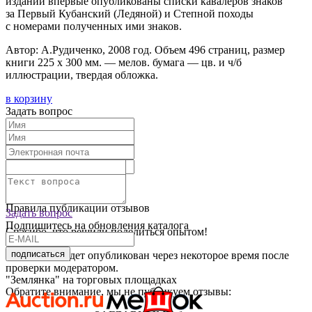
издании впервые опубликованы списки кавалеров знаков
за Первый Кубанс­кий
(Ледяной
) и Степной походы
с номерами полученных ими знаков.
Автор: А.Рудиченко, 2008 год. Объем 496 страниц, размер
книги 225 х 300 мм. — мелов. бумага — цв. и ч/б
иллюстрации, твердая обложка.
в корзину
Задать вопрос
Текст отзыва:
Оставить отзыв
Правила публикации отзывов
Задать вопрос
Подпишитесь на обновления каталога
Спасибо, что решили поделиться опытом!
подписаться
Ваш отзыв будет опубликован через некоторое время после
проверки модератором.
"Землянка" на торговых площадках
Обратите внимание, мы не публикуем отзывы: