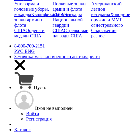
Униформа и
Полковые знаки
Американский
головные уборы,
армии и флота
легион,
кокарды
Квалификационные
США
Награды
ветераны
Холодное
знаки армии и
Национальной
оружие и ММГ
флота
гвардии
огнестрельного
США
Ордена и
США
Стрелковые
Снаряжение,
медали США
награды США
разное
8-800-700-2151
РУС
ENG
Землянка
магазин военного антиквариата
Пусто
Вход не выполнен
Войти
Регистрация
Каталог