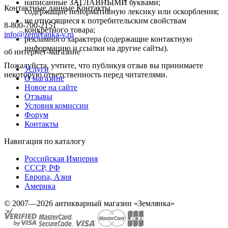
написанные ЗАГЛАВНЫМИ буквами;
Контактные данные
Контакты
содержащие ненормативную лексику или оскорбления;
не относящиеся к потребительским свойствам
8-800-700-2151
конкретного товара;
info@zemlyanka-v.ru
рекламного характера (содержащие контактную
информацию и ссылки на другие сайты).
об интернет-магазине
Пожалуйста, учтите, что публикуя отзыв вы принимаете
Услуги
некоторую ответственность перед читателями.
О магазине
Новое на сайте
Отзывы
Условия комиссии
Форум
Контакты
Навигация по каталогу
Российская Империя
СССР, РФ
Европа, Азия
Америка
© 2007—2026 антикварный магазин «Землянка»