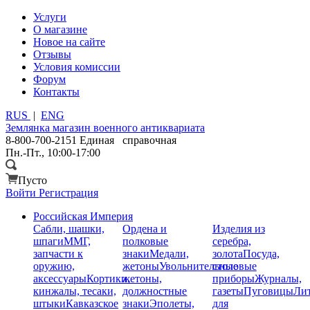
Услуги
О магазине
Новое на сайте
Отзывы
Условия комиссии
Форум
Контакты
RUS
|
ENG
Землянка
магазин военного антиквариата
8-800-700-2151
Единая справочная
Пн.-Пт., 10:00-17:00
Пусто
Войти
Регистрация
Российская Империя
Сабли, шашки,
Ордена и
Изделия из
шпаги
ММГ,
полковые
серебра,
запчасти к
знаки
Медали,
золота
Посуда,
оружию,
жетоны
Увольнительные
столовые
аксессуары
Кортики,
жетоны,
приборы
Журналы,
кинжалы, тесаки,
должностные
газеты
Пуговицы
Лит
штыки
Кавказское
знаки
Эполеты,
для