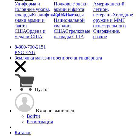
Униформа и
Полковые знаки
Американский
головные уборы,
армии и флота
легион,
кокарды
Квалификационные
США
Награды
ветераны
Холодное
знаки армии и
Национальной
оружие и ММГ
флота
гвардии
огнестрельного
США
Ордена и
США
Стрелковые
Снаряжение,
медали США
награды США
разное
8-800-700-2151
РУС
ENG
Землянка
магазин военного антиквариата
Пусто
Вход не выполнен
Войти
Регистрация
Каталог