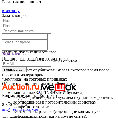
Гарантия подлинности.
в корзину
Задать вопрос
Текст отзыва:
Оставить отзыв
Правила публикации отзывов
Задать вопрос
Подпишитесь на обновления каталога
Спасибо, что решили поделиться опытом!
подписаться
Ваш отзыв будет опубликован через некоторое время после
проверки модератором.
"Землянка" на торговых площадках
Обратите внимание, мы не публикуем отзывы:
написанные ЗАГЛАВНЫМИ буквами;
Контактные данные
Контакты
содержащие ненормативную лексику или оскорбления;
не относящиеся к потребительским свойствам
8-800-700-2151
конкретного товара;
info@zemlyanka-v.ru
рекламного характера (содержащие контактную
информацию и ссылки на другие сайты).