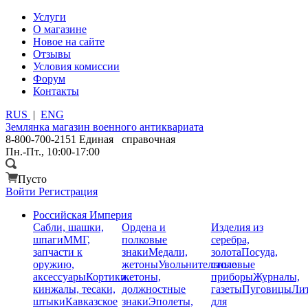
Услуги
О магазине
Новое на сайте
Отзывы
Условия комиссии
Форум
Контакты
RUS
|
ENG
Землянка
магазин военного антиквариата
8-800-700-2151
Единая справочная
Пн.-Пт., 10:00-17:00
Пусто
Войти
Регистрация
Российская Империя
Сабли, шашки,
Ордена и
Изделия из
шпаги
ММГ,
полковые
серебра,
запчасти к
знаки
Медали,
золота
Посуда,
оружию,
жетоны
Увольнительные
столовые
аксессуары
Кортики,
жетоны,
приборы
Журналы,
кинжалы, тесаки,
должностные
газеты
Пуговицы
Лит
штыки
Кавказское
знаки
Эполеты,
для