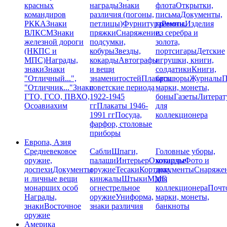
красных
награды
Знаки
флота
Открытки,
командиров
различия (погоны,
письма
Документы,
РККА
Знаки
петлицы)
Фурнитура
грамоты
Ремни,
Изделия
ВЛКСМ
Знаки
пряжки
Снаряжение,
из серебра и
железной дороги
подсумки,
золота,
(НКПС и
кобуры
Звезды,
портсигары
Детские
МПС)
Награды,
кокарды
Автографы
игрушки, книги,
знаки
Знаки
и вещи
солдатики
Книги,
"Отличный...",
знаменитостей
Плакаты
брошюры
Журналы
П
"Отличник..."
Знаки
советские периода
марки, монеты,
ГТО, ГСО, ПВХО,
1922-1945
боны
Газеты
Литерат
Осоавиахим
гг
Плакаты 1946-
для
1991 гг
Посуда,
коллекционера
фарфор, столовые
приборы
Европа, Азия
Средневековое
Сабли
Шпаги,
Головные уборы,
оружие,
палаши
Интерьер
Охотничье
кокарды
Фото и
доспехи
Документы
оружие
Тесаки
Кортики,
документы
Снаряже
и личные вещи
кинжалы
Штыки
ММГ,
для
монарших особ
огнестрельное
коллекционера
Почт
Награды,
оружие
Униформа,
марки, монеты,
знаки
Восточное
знаки различия
банкноты
оружие
Америка