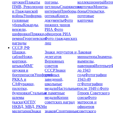
оружие
Плакаты
погоны,
коллекционера
Инте
ПМВ, Революции
петлицы
Снаряжение,
карточки
Монеты,
и Гражданской
интерьер
Приборы,
боны
Открытки,
войны
Униформа,
оптика
Книги,
почтовые
головные
документы
Фото
карточки
уборы
Кокарды,
нижних чинов
вензели,
РИА
Фото
шифровки
Пряжки,
офицеров РИА
ремни
Георгиевские
Фото гражданских
награды
лиц
СССР, РФ
Шашки,
Знаки депутатов и
Лаковая
сабли
Ножи,
делегатов
миниатюра
Знамена,
кортики,
Верховных
вымпелы,
штыки
ММГ
советов
навершия
Интерьер
Ф
оружия и
СССР
Знаки
до 1943
боеприпасов
Униформа
учебных
года
Фотографии
РККА и
заведений,
1943-49
СА
Фуражки,
школьные
гг
Фотографии
пилотки,
медали
Настольные
после 1949 г.
Фото
буденовки
Стальные
и памятные
Героев Советского
шлемы
медали
Копии
союза
Фото
(каски)
ОГПУ,
советских наград
матросов и
НКВД, МВД, РКМ
и
офицеров
милитария
Знаки
знаков
Спортивные
советского