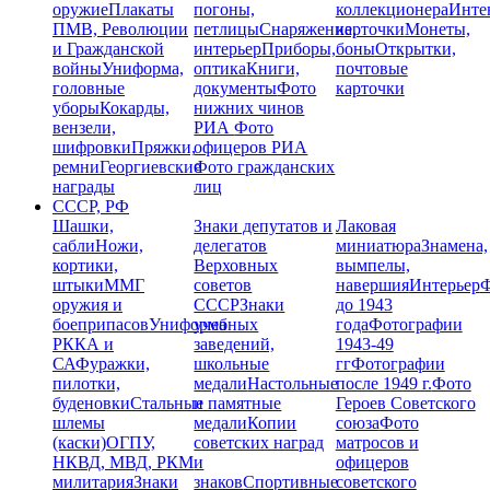
оружие
Плакаты
погоны,
коллекционера
Инте
ПМВ, Революции
петлицы
Снаряжение,
карточки
Монеты,
и Гражданской
интерьер
Приборы,
боны
Открытки,
войны
Униформа,
оптика
Книги,
почтовые
головные
документы
Фото
карточки
уборы
Кокарды,
нижних чинов
вензели,
РИА
Фото
шифровки
Пряжки,
офицеров РИА
ремни
Георгиевские
Фото гражданских
награды
лиц
СССР, РФ
Шашки,
Знаки депутатов и
Лаковая
сабли
Ножи,
делегатов
миниатюра
Знамена,
кортики,
Верховных
вымпелы,
штыки
ММГ
советов
навершия
Интерьер
Ф
оружия и
СССР
Знаки
до 1943
боеприпасов
Униформа
учебных
года
Фотографии
РККА и
заведений,
1943-49
СА
Фуражки,
школьные
гг
Фотографии
пилотки,
медали
Настольные
после 1949 г.
Фото
буденовки
Стальные
и памятные
Героев Советского
шлемы
медали
Копии
союза
Фото
(каски)
ОГПУ,
советских наград
матросов и
НКВД, МВД, РКМ
и
офицеров
милитария
Знаки
знаков
Спортивные
советского