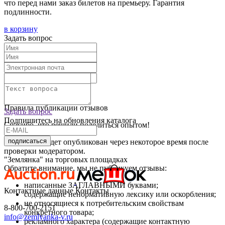
что перед нами заказ билетов на премьеру. Гарантия
подлинности.
в корзину
Задать вопрос
Текст отзыва:
Оставить отзыв
Правила публикации отзывов
Задать вопрос
Подпишитесь на обновления каталога
Спасибо, что решили поделиться опытом!
подписаться
Ваш отзыв будет опубликован через некоторое время после
проверки модератором.
"Землянка" на торговых площадках
Обратите внимание, мы не публикуем отзывы:
написанные ЗАГЛАВНЫМИ буквами;
Контактные данные
Контакты
содержащие ненормативную лексику или оскорбления;
не относящиеся к потребительским свойствам
8-800-700-2151
конкретного товара;
info@zemlyanka-v.ru
рекламного характера (содержащие контактную