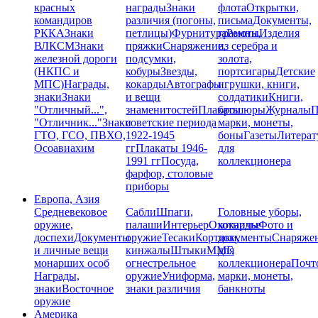
красных
награды
Знаки
флота
Открытки,
командиров
различия (погоны,
письма
Документы,
РККА
Знаки
петлицы)
Фурнитура
грамоты
Ремни,
Изделия
ВЛКСМ
Знаки
пряжки
Снаряжение,
из серебра и
железной дороги
подсумки,
золота,
(НКПС и
кобуры
Звезды,
портсигары
Детские
МПС)
Награды,
кокарды
Автографы
игрушки, книги,
знаки
Знаки
и вещи
солдатики
Книги,
"Отличный...",
знаменитостей
Плакаты
брошюры
Журналы
П
"Отличник..."
Знаки
советские периода
марки, монеты,
ГТО, ГСО, ПВХО,
1922-1945
боны
Газеты
Литерат
Осоавиахим
гг
Плакаты 1946-
для
1991 гг
Посуда,
коллекционера
фарфор, столовые
приборы
Европа, Азия
Средневековое
Сабли
Шпаги,
Головные уборы,
оружие,
палаши
Интерьер
Охотничье
кокарды
Фото и
доспехи
Документы
оружие
Тесаки
Кортики,
документы
Снаряже
и личные вещи
кинжалы
Штыки
ММГ,
для
монарших особ
огнестрельное
коллекционера
Почт
Награды,
оружие
Униформа,
марки, монеты,
знаки
Восточное
знаки различия
банкноты
оружие
Америка