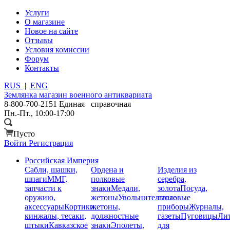
Услуги
О магазине
Новое на сайте
Отзывы
Условия комиссии
Форум
Контакты
RUS
|
ENG
Землянка
магазин военного антиквариата
8-800-700-2151
Единая справочная
Пн.-Пт., 10:00-17:00
Пусто
Войти
Регистрация
Российская Империя
Сабли, шашки,
Ордена и
Изделия из
шпаги
ММГ,
полковые
серебра,
запчасти к
знаки
Медали,
золота
Посуда,
оружию,
жетоны
Увольнительные
столовые
аксессуары
Кортики,
жетоны,
приборы
Журналы,
кинжалы, тесаки,
должностные
газеты
Пуговицы
Лит
штыки
Кавказское
знаки
Эполеты,
для