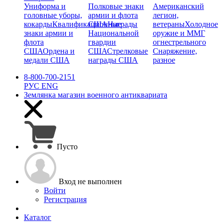
Униформа и
Полковые знаки
Американский
головные уборы,
армии и флота
легион,
кокарды
Квалификационные
США
Награды
ветераны
Холодное
знаки армии и
Национальной
оружие и ММГ
флота
гвардии
огнестрельного
США
Ордена и
США
Стрелковые
Снаряжение,
медали США
награды США
разное
8-800-700-2151
РУС
ENG
Землянка
магазин военного антиквариата
Пусто
Вход не выполнен
Войти
Регистрация
Каталог