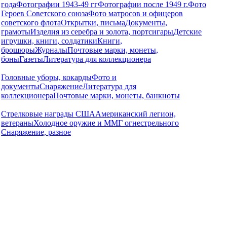
года
Фотографии 1943-49 гг
Фотографии после 1949 г.
Фото
Героев Советского союза
Фото матросов и офицеров
советского флота
Открытки, письма
Документы,
грамоты
Изделия из серебра и золота, портсигары
Детские
игрушки, книги, солдатики
Книги,
брошюры
Журналы
Почтовые марки, монеты,
боны
Газеты
Литература для коллекционера
Головные уборы, кокарды
Фото и
документы
Снаряжение
Литература для
коллекционера
Почтовые марки, монеты, банкноты
Стрелковые награды США
Американский легион,
ветераны
Холодное оружие и ММГ огнестрельного
Снаряжение, разное