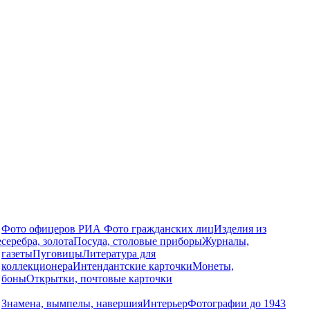
Фото офицеров РИА
Фото гражданских лиц
Изделия из
е
серебра, золота
Посуда, столовые приборы
Журналы,
газеты
Пуговицы
Литература для
коллекционера
Интендантские карточки
Монеты,
боны
Открытки, почтовые карточки
Знамена, вымпелы, навершия
Интерьер
Фотографии до 1943