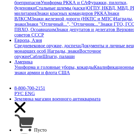
боеприпасов
Униформа РККА и СА
Фуражки, пилотки,
буденовки
Стальные шлемы (каски)
ОГПУ, НКВД, МВД, 
милитария
Знаки красных командиров РККА
Знаки
ВЛКСМ
Знаки железной дороги (НКПС и МПС)
Награды,
знаки
Знаки "Отличный...", "Отличник..."
Знаки ГТО, ГСО
ПВХО, Осоавиахим
Знаки депутатов и делегатов Верхов
советов СССР
Европа, Азия
Средневековое оружие, доспехи
Документы и личные ве
монарших особ
Награды, знаки
Восточное
оружие
Сабли
Шпаги, палаши
Америка
Униформа и головные уборы, кокарды
Квалификационны
знаки армии и флота США
8-800-700-2151
РУС
ENG
Землянка
магазин военного антиквариата
Пусто