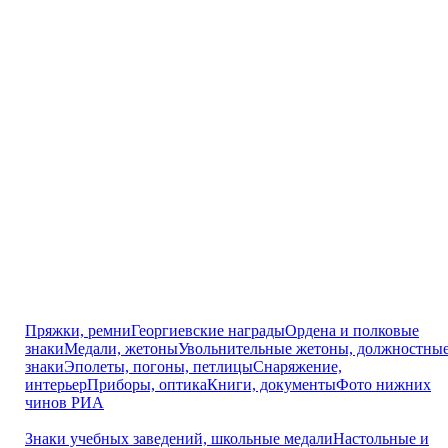
Пряжки, ремни
Георгиевские награды
Ордена и полковые
знаки
Медали, жетоны
Увольнительные жетоны, должностны
знаки
Эполеты, погоны, петлицы
Снаряжение,
интерьер
Приборы, оптика
Книги, документы
Фото нижних
чинов РИА
Знаки учебных заведений, школьные медали
Настольные и