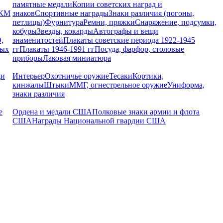
памятные медали
Копии советских наград и
РКМ
знаков
Спортивные награды
Знаки различия (погоны,
петлицы)
Фурнитура
Ремни, пряжки
Снаряжение, подсумки,
кобуры
Звезды, кокарды
Автографы и вещи
,
знаменитостей
Плакаты советские периода 1922-1945
ных
гг
Плакаты 1946-1991 гг
Посуда, фарфор, столовые
приборы
Лаковая миниатюра
щи
Интерьер
Охотничье оружие
Тесаки
Кортики,
кинжалы
Штыки
ММГ, огнестрельное оружие
Униформа,
знаки различия
е
Ордена и медали США
Полковые знаки армии и флота
США
Награды Национальной гвардии США