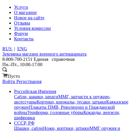
Услуги
О магазине
Новое на сайте
Отзывы
Условия комиссии
Форум
Контакты
RUS
|
ENG
Землянка
магазин военного антиквариата
8-800-700-2151
Единая справочная
Пн.-Пт., 10:00-17:00
Пусто
Войти
Регистрация
Российская Империя
Сабли, шашки, шпаги
ММГ, запчасти к оружию,
аксессуары
Кортики, кинжалы, тесаки, штыки
Кавказское
оружие
Плакаты ПМВ, Революции и Гражданской
войны
Униформа, головные уборы
Кокарды, вензели,
шифровки
СССР, РФ
Шашки, сабли
Ножи, кортики, штыки
ММГ оружия и