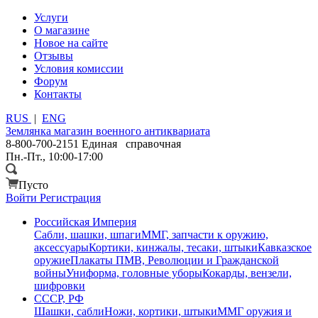
Услуги
О магазине
Новое на сайте
Отзывы
Условия комиссии
Форум
Контакты
RUS
|
ENG
Землянка
магазин военного антиквариата
8-800-700-2151
Единая справочная
Пн.-Пт., 10:00-17:00
Пусто
Войти
Регистрация
Российская Империя
Сабли, шашки, шпаги
ММГ, запчасти к оружию,
аксессуары
Кортики, кинжалы, тесаки, штыки
Кавказское
оружие
Плакаты ПМВ, Революции и Гражданской
войны
Униформа, головные уборы
Кокарды, вензели,
шифровки
СССР, РФ
Шашки, сабли
Ножи, кортики, штыки
ММГ оружия и