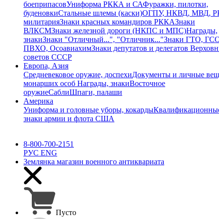
боеприпасов
Униформа РККА и СА
Фуражки, пилотки,
буденовки
Стальные шлемы (каски)
ОГПУ, НКВД, МВД, 
милитария
Знаки красных командиров РККА
Знаки
ВЛКСМ
Знаки железной дороги (НКПС и МПС)
Награды,
знаки
Знаки "Отличный...", "Отличник..."
Знаки ГТО, ГСО
ПВХО, Осоавиахим
Знаки депутатов и делегатов Верхов
советов СССР
Европа, Азия
Средневековое оружие, доспехи
Документы и личные ве
монарших особ
Награды, знаки
Восточное
оружие
Сабли
Шпаги, палаши
Америка
Униформа и головные уборы, кокарды
Квалификационны
знаки армии и флота США
8-800-700-2151
РУС
ENG
Землянка
магазин военного антиквариата
Пусто