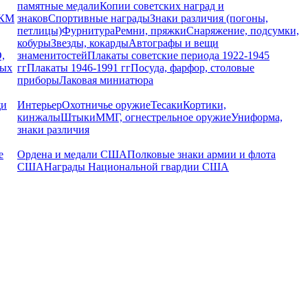
памятные медали
Копии советских наград и
РКМ
знаков
Спортивные награды
Знаки различия (погоны,
петлицы)
Фурнитура
Ремни, пряжки
Снаряжение, подсумки,
кобуры
Звезды, кокарды
Автографы и вещи
,
знаменитостей
Плакаты советские периода 1922-1945
ных
гг
Плакаты 1946-1991 гг
Посуда, фарфор, столовые
приборы
Лаковая миниатюра
щи
Интерьер
Охотничье оружие
Тесаки
Кортики,
кинжалы
Штыки
ММГ, огнестрельное оружие
Униформа,
знаки различия
е
Ордена и медали США
Полковые знаки армии и флота
США
Награды Национальной гвардии США