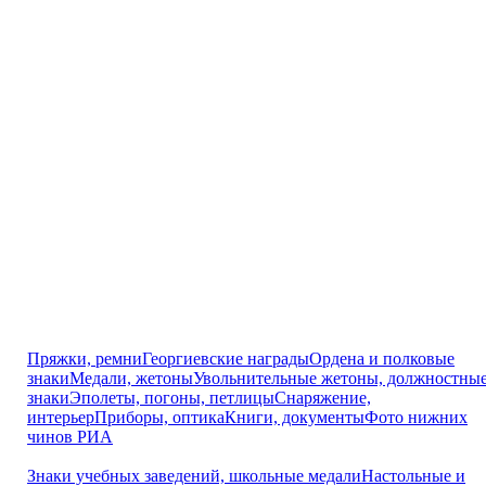
Пряжки, ремни
Георгиевские награды
Ордена и полковые
знаки
Медали, жетоны
Увольнительные жетоны, должностны
знаки
Эполеты, погоны, петлицы
Снаряжение,
интерьер
Приборы, оптика
Книги, документы
Фото нижних
чинов РИА
Знаки учебных заведений, школьные медали
Настольные и