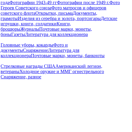
года
Фотографии 1943-49 гг
Фотографии после 1949 г.
Фото
Героев Советского союза
Фото матросов и офицеров
советского флота
Открытки, письма
Документы,
грамоты
Изделия из серебра и золота, портсигары
Детские
игрушки, книги, солдатики
Книги,
брошюры
Журналы
Почтовые марки, монеты,
боны
Газеты
Литература для коллекционера
Головные уборы, кокарды
Фото и
документы
Снаряжение
Литература для
коллекционера
Почтовые марки, монеты, банкноты
Стрелковые награды США
Американский легион,
ветераны
Холодное оружие и ММГ огнестрельного
Снаряжение, разное