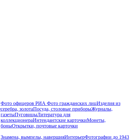
Фото офицеров РИА
Фото гражданских лиц
Изделия из
е
серебра, золота
Посуда, столовые приборы
Журналы,
газеты
Пуговицы
Литература для
коллекционера
Интендантские карточки
Монеты,
боны
Открытки, почтовые карточки
Знамена, вымпелы, навершия
Интерьер
Фотографии до 1943