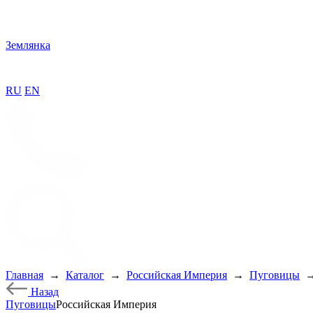
Землянка
RU
EN
Главная
→
Каталог
→
Российская Империя
→
Пуговицы
Назад
Пуговицы
Российская Империя