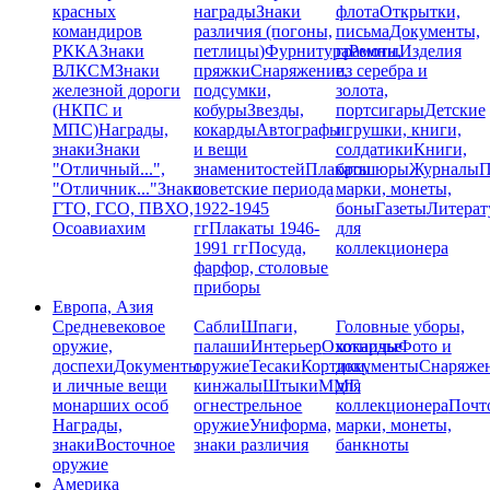
красных
награды
Знаки
флота
Открытки,
командиров
различия (погоны,
письма
Документы,
РККА
Знаки
петлицы)
Фурнитура
грамоты
Ремни,
Изделия
ВЛКСМ
Знаки
пряжки
Снаряжение,
из серебра и
железной дороги
подсумки,
золота,
(НКПС и
кобуры
Звезды,
портсигары
Детские
МПС)
Награды,
кокарды
Автографы
игрушки, книги,
знаки
Знаки
и вещи
солдатики
Книги,
"Отличный...",
знаменитостей
Плакаты
брошюры
Журналы
П
"Отличник..."
Знаки
советские периода
марки, монеты,
ГТО, ГСО, ПВХО,
1922-1945
боны
Газеты
Литерат
Осоавиахим
гг
Плакаты 1946-
для
1991 гг
Посуда,
коллекционера
фарфор, столовые
приборы
Европа, Азия
Средневековое
Сабли
Шпаги,
Головные уборы,
оружие,
палаши
Интерьер
Охотничье
кокарды
Фото и
доспехи
Документы
оружие
Тесаки
Кортики,
документы
Снаряже
и личные вещи
кинжалы
Штыки
ММГ,
для
монарших особ
огнестрельное
коллекционера
Почт
Награды,
оружие
Униформа,
марки, монеты,
знаки
Восточное
знаки различия
банкноты
оружие
Америка