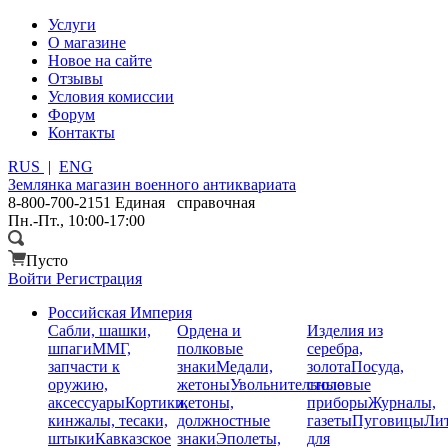
Услуги
О магазине
Новое на сайте
Отзывы
Условия комиссии
Форум
Контакты
RUS
|
ENG
Землянка
магазин военного антиквариата
8-800-700-2151
Единая справочная
Пн.-Пт., 10:00-17:00
Пусто
Войти
Регистрация
Российская Империя
Сабли, шашки,
Ордена и
Изделия из
шпаги
ММГ,
полковые
серебра,
запчасти к
знаки
Медали,
золота
Посуда,
оружию,
жетоны
Увольнительные
столовые
аксессуары
Кортики,
жетоны,
приборы
Журналы,
кинжалы, тесаки,
должностные
газеты
Пуговицы
Лит
штыки
Кавказское
знаки
Эполеты,
для