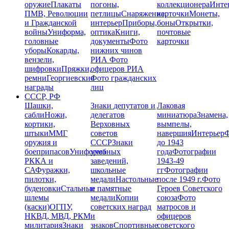
оружие
Плакаты
погоны,
коллекционера
Инте
ПМВ, Революции
петлицы
Снаряжение,
карточки
Монеты,
и Гражданской
интерьер
Приборы,
боны
Открытки,
войны
Униформа,
оптика
Книги,
почтовые
головные
документы
Фото
карточки
уборы
Кокарды,
нижних чинов
вензели,
РИА
Фото
шифровки
Пряжки,
офицеров РИА
ремни
Георгиевские
Фото гражданских
награды
лиц
СССР, РФ
Шашки,
Знаки депутатов и
Лаковая
сабли
Ножи,
делегатов
миниатюра
Знамена,
кортики,
Верховных
вымпелы,
штыки
ММГ
советов
навершия
Интерьер
Ф
оружия и
СССР
Знаки
до 1943
боеприпасов
Униформа
учебных
года
Фотографии
РККА и
заведений,
1943-49
СА
Фуражки,
школьные
гг
Фотографии
пилотки,
медали
Настольные
после 1949 г.
Фото
буденовки
Стальные
и памятные
Героев Советского
шлемы
медали
Копии
союза
Фото
(каски)
ОГПУ,
советских наград
матросов и
НКВД, МВД, РКМ
и
офицеров
милитария
Знаки
знаков
Спортивные
советского