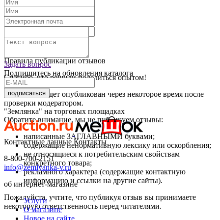
Текст отзыва:
Оставить отзыв
Правила публикации отзывов
Задать вопрос
Подпишитесь на обновления каталога
Спасибо, что решили поделиться опытом!
подписаться
Ваш отзыв будет опубликован через некоторое время после
проверки модератором.
"Землянка" на торговых площадках
Обратите внимание, мы не публикуем отзывы:
написанные ЗАГЛАВНЫМИ буквами;
Контактные данные
Контакты
содержащие ненормативную лексику или оскорбления;
не относящиеся к потребительским свойствам
8-800-700-2151
конкретного товара;
info@zemlyanka-v.ru
рекламного характера (содержащие контактную
информацию и ссылки на другие сайты).
об интернет-магазине
Пожалуйста, учтите, что публикуя отзыв вы принимаете
Услуги
некоторую ответственность перед читателями.
О магазине
Новое на сайте