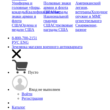
Униформа и
Полковые знаки
Американский
головные уборы,
армии и флота
легион,
кокарды
Квалификационные
США
Награды
ветераны
Холодное
знаки армии и
Национальной
оружие и ММГ
флота
гвардии
огнестрельного
США
Ордена и
США
Стрелковые
Снаряжение,
медали США
награды США
разное
8-800-700-2151
РУС
ENG
Землянка
магазин военного антиквариата
Пусто
Вход не выполнен
Войти
Регистрация
Каталог