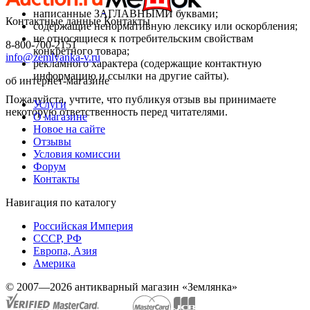
написанные ЗАГЛАВНЫМИ буквами;
Контактные данные
Контакты
содержащие ненормативную лексику или оскорбления;
не относящиеся к потребительским свойствам
8-800-700-2151
конкретного товара;
info@zemlyanka-v.ru
рекламного характера (содержащие контактную
информацию и ссылки на другие сайты).
об интернет-магазине
Пожалуйста, учтите, что публикуя отзыв вы принимаете
Услуги
некоторую ответственность перед читателями.
О магазине
Новое на сайте
Отзывы
Условия комиссии
Форум
Контакты
Навигация по каталогу
Российская Империя
СССР, РФ
Европа, Азия
Америка
© 2007—2026 антикварный магазин «Землянка»