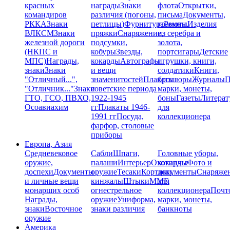
красных
награды
Знаки
флота
Открытки,
командиров
различия (погоны,
письма
Документы,
РККА
Знаки
петлицы)
Фурнитура
грамоты
Ремни,
Изделия
ВЛКСМ
Знаки
пряжки
Снаряжение,
из серебра и
железной дороги
подсумки,
золота,
(НКПС и
кобуры
Звезды,
портсигары
Детские
МПС)
Награды,
кокарды
Автографы
игрушки, книги,
знаки
Знаки
и вещи
солдатики
Книги,
"Отличный...",
знаменитостей
Плакаты
брошюры
Журналы
П
"Отличник..."
Знаки
советские периода
марки, монеты,
ГТО, ГСО, ПВХО,
1922-1945
боны
Газеты
Литерат
Осоавиахим
гг
Плакаты 1946-
для
1991 гг
Посуда,
коллекционера
фарфор, столовые
приборы
Европа, Азия
Средневековое
Сабли
Шпаги,
Головные уборы,
оружие,
палаши
Интерьер
Охотничье
кокарды
Фото и
доспехи
Документы
оружие
Тесаки
Кортики,
документы
Снаряже
и личные вещи
кинжалы
Штыки
ММГ,
для
монарших особ
огнестрельное
коллекционера
Почт
Награды,
оружие
Униформа,
марки, монеты,
знаки
Восточное
знаки различия
банкноты
оружие
Америка