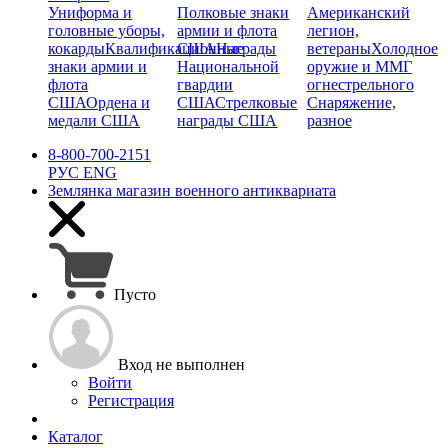
Униформа и
Полковые знаки
Американский
головные уборы,
армии и флота
легион,
кокарды
Квалификационные
США
Награды
ветераны
Холодное
знаки армии и
Национальной
оружие и ММГ
флота
гвардии
огнестрельного
США
Ордена и
США
Стрелковые
Снаряжение,
медали США
награды США
разное
8-800-700-2151
РУС
ENG
Землянка
магазин военного антиквариата
Пусто
Вход не выполнен
Войти
Регистрация
Каталог