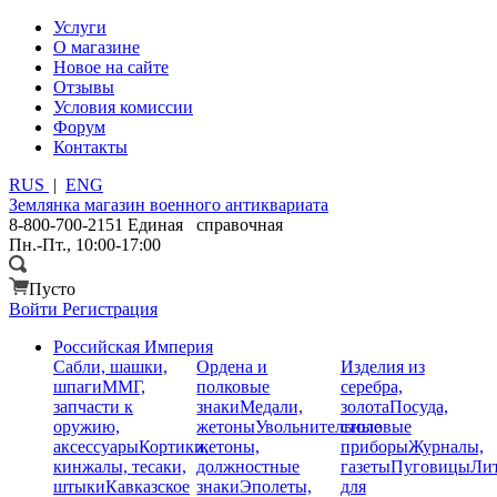
Услуги
О магазине
Новое на сайте
Отзывы
Условия комиссии
Форум
Контакты
RUS
|
ENG
Землянка
магазин военного антиквариата
8-800-700-2151
Единая справочная
Пн.-Пт., 10:00-17:00
Пусто
Войти
Регистрация
Российская Империя
Сабли, шашки,
Ордена и
Изделия из
шпаги
ММГ,
полковые
серебра,
запчасти к
знаки
Медали,
золота
Посуда,
оружию,
жетоны
Увольнительные
столовые
аксессуары
Кортики,
жетоны,
приборы
Журналы,
кинжалы, тесаки,
должностные
газеты
Пуговицы
Лит
штыки
Кавказское
знаки
Эполеты,
для