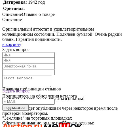
Датировка:
1942 год
Оригинал.
Описание
Отзывы о товаре
Описание
Оригинальный аттестат в удовлетворительном
коллекционном состоянии. Подклеен бумагой. Очень редкий
бланк. Гарантия подлинности.
в корзину
Задать вопрос
Текст отзыва:
Оставить отзыв
Правила публикации отзывов
Задать вопрос
Подпишитесь на обновления каталога
Спасибо, что решили поделиться опытом!
подписаться
Ваш отзыв будет опубликован через некоторое время после
проверки модератором.
"Землянка" на торговых площадках
Обратите внимание, мы не публикуем отзывы: