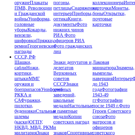
оружие
Плакаты
погоны,
коллекционера
Инте
ПМВ, Революции
петлицы
Снаряжение,
карточки
Монеты,
и Гражданской
интерьер
Приборы,
боны
Открытки,
войны
Униформа,
оптика
Книги,
почтовые
головные
документы
Фото
карточки
уборы
Кокарды,
нижних чинов
вензели,
РИА
Фото
шифровки
Пряжки,
офицеров РИА
ремни
Георгиевские
Фото гражданских
награды
лиц
СССР, РФ
Шашки,
Знаки депутатов и
Лаковая
сабли
Ножи,
делегатов
миниатюра
Знамена,
кортики,
Верховных
вымпелы,
штыки
ММГ
советов
навершия
Интерьер
Ф
оружия и
СССР
Знаки
до 1943
боеприпасов
Униформа
учебных
года
Фотографии
РККА и
заведений,
1943-49
СА
Фуражки,
школьные
гг
Фотографии
пилотки,
медали
Настольные
после 1949 г.
Фото
буденовки
Стальные
и памятные
Героев Советского
шлемы
медали
Копии
союза
Фото
(каски)
ОГПУ,
советских наград
матросов и
НКВД, МВД, РКМ
и
офицеров
милитария
Знаки
знаков
Спортивные
советского