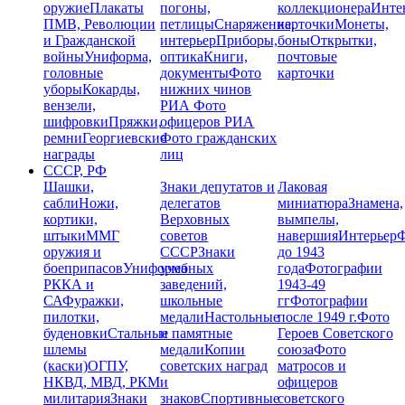
оружие
Плакаты
погоны,
коллекционера
Инте
ПМВ, Революции
петлицы
Снаряжение,
карточки
Монеты,
и Гражданской
интерьер
Приборы,
боны
Открытки,
войны
Униформа,
оптика
Книги,
почтовые
головные
документы
Фото
карточки
уборы
Кокарды,
нижних чинов
вензели,
РИА
Фото
шифровки
Пряжки,
офицеров РИА
ремни
Георгиевские
Фото гражданских
награды
лиц
СССР, РФ
Шашки,
Знаки депутатов и
Лаковая
сабли
Ножи,
делегатов
миниатюра
Знамена,
кортики,
Верховных
вымпелы,
штыки
ММГ
советов
навершия
Интерьер
Ф
оружия и
СССР
Знаки
до 1943
боеприпасов
Униформа
учебных
года
Фотографии
РККА и
заведений,
1943-49
СА
Фуражки,
школьные
гг
Фотографии
пилотки,
медали
Настольные
после 1949 г.
Фото
буденовки
Стальные
и памятные
Героев Советского
шлемы
медали
Копии
союза
Фото
(каски)
ОГПУ,
советских наград
матросов и
НКВД, МВД, РКМ
и
офицеров
милитария
Знаки
знаков
Спортивные
советского