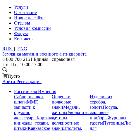
Услуги
О магазине
Новое на сайте
Отзывы
Условия комиссии
Форум
Контакты
RUS
|
ENG
Землянка
магазин военного антиквариата
8-800-700-2151
Единая справочная
Пн.-Пт., 10:00-17:00
Пусто
Войти
Регистрация
Российская Империя
Сабли, шашки,
Ордена и
Изделия из
шпаги
ММГ,
полковые
серебра,
запчасти к
знаки
Медали,
золота
Посуда,
оружию,
жетоны
Увольнительные
столовые
аксессуары
Кортики,
жетоны,
приборы
Журналы,
кинжалы, тесаки,
должностные
газеты
Пуговицы
Лит
штыки
Кавказское
знаки
Эполеты,
для