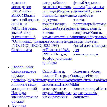
красных
награды
Знаки
флота
Открытки,
командиров
различия (погоны,
письма
Документы,
РККА
Знаки
петлицы)
Фурнитура
грамоты
Ремни,
Изделия
ВЛКСМ
Знаки
пряжки
Снаряжение,
из серебра и
железной дороги
подсумки,
золота,
(НКПС и
кобуры
Звезды,
портсигары
Детские
МПС)
Награды,
кокарды
Автографы
игрушки, книги,
знаки
Знаки
и вещи
солдатики
Книги,
"Отличный...",
знаменитостей
Плакаты
брошюры
Журналы
П
"Отличник..."
Знаки
советские периода
марки, монеты,
ГТО, ГСО, ПВХО,
1922-1945
боны
Газеты
Литерат
Осоавиахим
гг
Плакаты 1946-
для
1991 гг
Посуда,
коллекционера
фарфор, столовые
приборы
Европа, Азия
Средневековое
Сабли
Шпаги,
Головные уборы,
оружие,
палаши
Интерьер
Охотничье
кокарды
Фото и
доспехи
Документы
оружие
Тесаки
Кортики,
документы
Снаряже
и личные вещи
кинжалы
Штыки
ММГ,
для
монарших особ
огнестрельное
коллекционера
Почт
Награды,
оружие
Униформа,
марки, монеты,
знаки
Восточное
знаки различия
банкноты
оружие
Америка