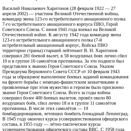
Василий Николаевич Харитонов (28 февраля 1922 — 27
апреля 2002) — участник Великой Отечественной войны,
командир звена 123-го истребительного авиационного полка
7-го истребительного авиационного корпуса ПВО, Герой
Советского Союза. C июня 1941 года воевал на Великой
Отечественной войне. К августу 1942 года командир звена
123-го истребительного авиационного полка (7-й
истребительный авиационный корпус, Войска ПВО
территории страны) старший лейтенант В. Н. Xаритонов
совершил 281 боевой вылет, в 58 воздушных боях лично сбил
10 и в группе 16 самолётов противника. За эти подвиги был
представлен к званию Героя Советского Союза. Указом
Президиума Верховного Совета СССР от 10 февраля 1943
года за образцовое выполнение боевых заданий командования
на фронте борьбы с немецко-фашистским захватчиками и
проявленные при этом мужество и героизм было присвоено
звание Героя Советского Союза. Всего за годы войны
совершил более 400 боевых вылетов, провёл около 80
воздушных боёв, сбил лично 18 и в группе 11 самолётов
противника. В числе этих самолётов — 19
бомбардировщиков, летевших бомбить блокадный Ленинград.
В 1945 году окончил курсы усовершенствования офицерского
состава, в 1955 году — лётно-тактические курсы
усовершенствования офицерского состава ВВС. С 1958 года