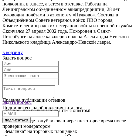
полковник в запасе, а затем в отставке. Работал на
Ленинградском объединённом авиапредприятии, 28 лет
руководил полётами в аэропорту «Пулково». Состоял в
Объединённом Совете ветеранов войск ПВО города,
Комитете ленинградских ветеранов войны и военной службы.
Скончался 27 апреля 2002 года. Похоронен в Санкт-
Петербурге на аллее кавалеров ордена Александра Невского
Никольского кладбища Александро-Невской лавры.
в корзину
Задать вопрос
Текст отзыва:
Оставить отзыв
Правила публикации отзывов
Задать вопрос
Подпишитесь на обновления каталога
Спасибо, что решили поделиться опытом!
подписаться
Ваш отзыв будет опубликован через некоторое время после
проверки модератором.
"Землянка" на торговых площадках