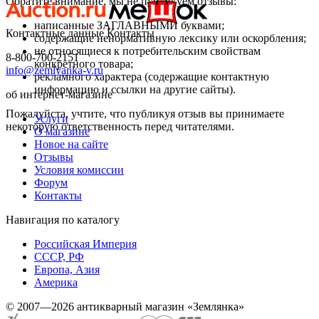
Обратите внимание, мы не публикуем отзывы:
написанные ЗАГЛАВНЫМИ буквами;
Контактные данные
Контакты
содержащие ненормативную лексику или оскорбления;
не относящиеся к потребительским свойствам
8-800-700-2151
конкретного товара;
info@zemlyanka-v.ru
рекламного характера (содержащие контактную
информацию и ссылки на другие сайты).
об интернет-магазине
Пожалуйста, учтите, что публикуя отзыв вы принимаете
Услуги
некоторую ответственность перед читателями.
О магазине
Новое на сайте
Отзывы
Условия комиссии
Форум
Контакты
Навигация по каталогу
Российская Империя
СССР, РФ
Европа, Азия
Америка
© 2007—2026 антикварный магазин «Землянка»