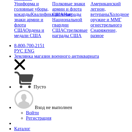
Униформа и
Полковые знаки
Американский
головные уборы,
армии и флота
легион,
кокарды
Квалификационные
США
Награды
ветераны
Холодное
знаки армии и
Национальной
оружие и ММГ
флота
гвардии
огнестрельного
США
Ордена и
США
Стрелковые
Снаряжение,
медали США
награды США
разное
8-800-700-2151
РУС
ENG
Землянка
магазин военного антиквариата
Пусто
Вход не выполнен
Войти
Регистрация
Каталог