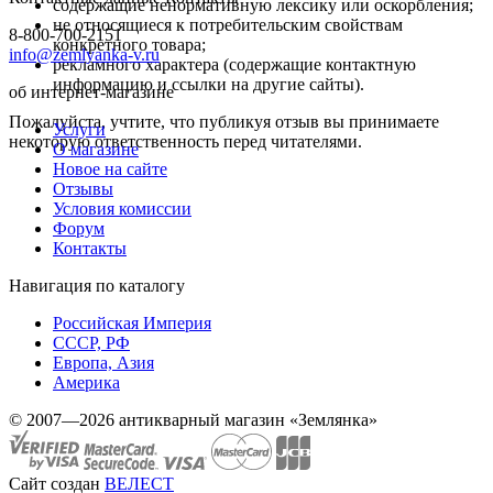
содержащие ненормативную лексику или оскорбления;
не относящиеся к потребительским свойствам
8-800-700-2151
конкретного товара;
info@zemlyanka-v.ru
рекламного характера (содержащие контактную
информацию и ссылки на другие сайты).
об интернет-магазине
Пожалуйста, учтите, что публикуя отзыв вы принимаете
Услуги
некоторую ответственность перед читателями.
О магазине
Новое на сайте
Отзывы
Условия комиссии
Форум
Контакты
Навигация по каталогу
Российская Империя
СССР, РФ
Европа, Азия
Америка
© 2007—2026 антикварный магазин «Землянка»
Сайт создан
ВЕЛЕСТ