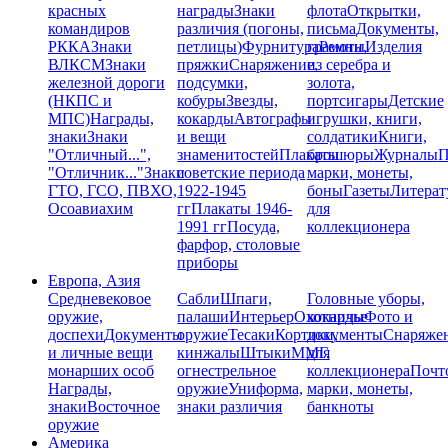
красных
награды
Знаки
флота
Открытки,
командиров
различия (погоны,
письма
Документы,
РККА
Знаки
петлицы)
Фурнитура
грамоты
Ремни,
Изделия
ВЛКСМ
Знаки
пряжки
Снаряжение,
из серебра и
железной дороги
подсумки,
золота,
(НКПС и
кобуры
Звезды,
портсигары
Детские
МПС)
Награды,
кокарды
Автографы
игрушки, книги,
знаки
Знаки
и вещи
солдатики
Книги,
"Отличный...",
знаменитостей
Плакаты
брошюры
Журналы
П
"Отличник..."
Знаки
советские периода
марки, монеты,
ГТО, ГСО, ПВХО,
1922-1945
боны
Газеты
Литерат
Осоавиахим
гг
Плакаты 1946-
для
1991 гг
Посуда,
коллекционера
фарфор, столовые
приборы
Европа, Азия
Средневековое
Сабли
Шпаги,
Головные уборы,
оружие,
палаши
Интерьер
Охотничье
кокарды
Фото и
доспехи
Документы
оружие
Тесаки
Кортики,
документы
Снаряже
и личные вещи
кинжалы
Штыки
ММГ,
для
монарших особ
огнестрельное
коллекционера
Почт
Награды,
оружие
Униформа,
марки, монеты,
знаки
Восточное
знаки различия
банкноты
оружие
Америка