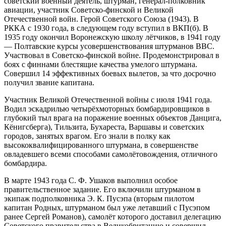
советский военный деятель, штурман, генерал-полковник
авиации, участник Советско-финской и Великой
Отечественной войн. Герой Советского Союза (1943). В
РККА с 1930 года, в следующем году вступил в ВКП(б). В
1935 году окончил Воронежскую школу лётчиков, в 1941 году
— Полтавские курсы усовершенствования штурманов ВВС.
Участвовал в Советско-финской войне. Продемонстрировал в
боях с финнами блестящие качества умелого штурмана.
Совершил 14 эффективных боевых вылетов, за что досрочно
получил звание капитана.
Участник Великой Отечественной войны с июля 1941 года.
Водил эскадрилью четырёхмоторных бомбардировщиков в
глубокий тыл врага на поражение военных объектов Данцига,
Кёнигсберга), Тильзита, Бухареста, Варшавы и советских
городов, занятых врагом. Его знали в полку как
высококвалифицированного штурмана, в совершенстве
овладевшего всеми способами самолётовождения, отличного
бомбардира.
В марте 1943 года С. Ф. Ушаков выполнил особое
правительственное задание. Его включили штурманом в
экипаж подполковника Э. К. Пусэпа (вторым пилотом
капитан Родных, штурманом был уже летавший с Пусэпом
ранее Сергей Романов), самолёт которого доставил делегацию
Советского правительства в Великобританию и совершил