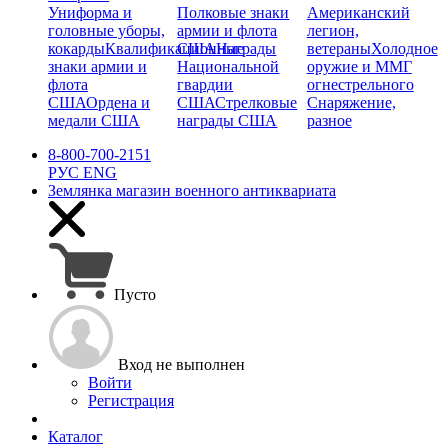
Униформа и
Полковые знаки
Американский
головные уборы,
армии и флота
легион,
кокарды
Квалификационные
США
Награды
ветераны
Холодное
знаки армии и
Национальной
оружие и ММГ
флота
гвардии
огнестрельного
США
Ордена и
США
Стрелковые
Снаряжение,
медали США
награды США
разное
8-800-700-2151
РУС
ENG
Землянка
магазин военного антиквариата
Пусто
Вход не выполнен
Войти
Регистрация
Каталог