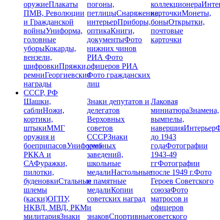
оружие
Плакаты
погоны,
коллекционера
Инте
ПМВ, Революции
петлицы
Снаряжение,
карточки
Монеты,
и Гражданской
интерьер
Приборы,
боны
Открытки,
войны
Униформа,
оптика
Книги,
почтовые
головные
документы
Фото
карточки
уборы
Кокарды,
нижних чинов
вензели,
РИА
Фото
шифровки
Пряжки,
офицеров РИА
ремни
Георгиевские
Фото гражданских
награды
лиц
СССР, РФ
Шашки,
Знаки депутатов и
Лаковая
сабли
Ножи,
делегатов
миниатюра
Знамена,
кортики,
Верховных
вымпелы,
штыки
ММГ
советов
навершия
Интерьер
Ф
оружия и
СССР
Знаки
до 1943
боеприпасов
Униформа
учебных
года
Фотографии
РККА и
заведений,
1943-49
СА
Фуражки,
школьные
гг
Фотографии
пилотки,
медали
Настольные
после 1949 г.
Фото
буденовки
Стальные
и памятные
Героев Советского
шлемы
медали
Копии
союза
Фото
(каски)
ОГПУ,
советских наград
матросов и
НКВД, МВД, РКМ
и
офицеров
милитария
Знаки
знаков
Спортивные
советского