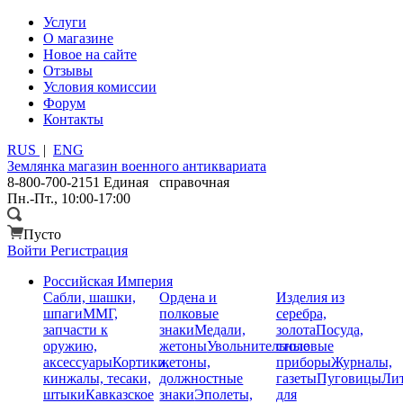
Услуги
О магазине
Новое на сайте
Отзывы
Условия комиссии
Форум
Контакты
RUS
|
ENG
Землянка
магазин военного антиквариата
8-800-700-2151
Единая справочная
Пн.-Пт., 10:00-17:00
Пусто
Войти
Регистрация
Российская Империя
Сабли, шашки,
Ордена и
Изделия из
шпаги
ММГ,
полковые
серебра,
запчасти к
знаки
Медали,
золота
Посуда,
оружию,
жетоны
Увольнительные
столовые
аксессуары
Кортики,
жетоны,
приборы
Журналы,
кинжалы, тесаки,
должностные
газеты
Пуговицы
Лит
штыки
Кавказское
знаки
Эполеты,
для