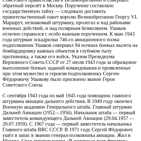
обратный перелёт в Москву. Поручение составляло
государственную тайну — следовало доставить
правительственный пакет королю Великобритании Георгу VI.
Маршрут, незнакомый штурману, пролегал и над районами
военных действий, и над полярным безмолвием. Ушаков
отлично справился с особо важным поручением. К маю 1943
года штурман эскадрильи 746-го авиационного полка
подполковник Ушаков совершил 94 ночных боевых вылета на
бомбардировку важных объектов в глубоком тылу
противника, а также его войск. Указом Президиума
Верховного Совета СССР от 27 июля 1943 года за образцовое
выполнение боевых заданий командования и проявленные
при этом мужество и героизм подполковнику Сергею
Фёдоровичу Ушакову было присвоено звание Героя
Советского Союза.
С сентября 1943 года по май 1945 года помощник главного
штурмана авиации дальнего действия. В 1949 году окончил
Военную академию Генерального штаба. Главный штурман
Дальней Авиации (1952—1956). Начальник штаба — первый
заместитель командующего Дальней Авиации (29.04.1957 —
20.07.1959). С 1967 года — первый заместитель начальника
Главного штаба ВВС СССР. В 1971 году Сергей Фёдорович
ушёл в запас в звании генерал-полковника авиации. Жил в
Москве. Стал автором книги «В интересах всех фронтов»,