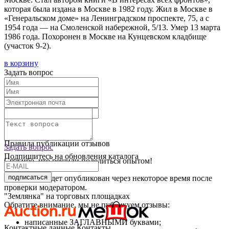
которая была издана в Москве в 1982 году. Жил в Москве в
«Генеральском доме» на Ленинградском проспекте, 75, а с
1954 года — на Смоленской набережной, 5/13. Умер 13 марта
1986 года. Похоронен в Москве на Кунцевском кладбище
(участок 9-2).
в корзину
Задать вопрос
Текст отзыва:
Оставить отзыв
Правила публикации отзывов
Задать вопрос
Подпишитесь на обновления каталога
Спасибо, что решили поделиться опытом!
подписаться
Ваш отзыв будет опубликован через некоторое время после
проверки модератором.
"Землянка" на торговых площадках
Обратите внимание, мы не публикуем отзывы:
написанные ЗАГЛАВНЫМИ буквами;
Контактные данные
Контакты