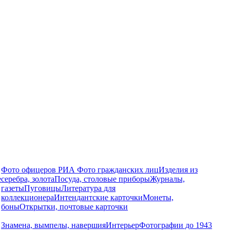
Фото офицеров РИА
Фото гражданских лиц
Изделия из
е
серебра, золота
Посуда, столовые приборы
Журналы,
газеты
Пуговицы
Литература для
коллекционера
Интендантские карточки
Монеты,
боны
Открытки, почтовые карточки
Знамена, вымпелы, навершия
Интерьер
Фотографии до 1943