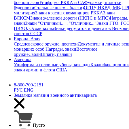
боеприпасов
Униформа РККА и СА
Фуражки, пилотки,
буденовки
Стальные шлемы (каски)
ОГПУ, НКВД, МВД, 
милитария
Знаки красных командиров РККА
Знаки
ВЛКСМ
Знаки железной дороги (НКПС и МПС)
Награды,
знаки
Знаки "Отличный...", "Отличник..."
Знаки ГТО, ГСО
ПВХО, Осоавиахим
Знаки депутатов и делегатов Верхов
советов СССР
Европа, Азия
Средневековое оружие, доспехи
Документы и личные ве
монарших особ
Награды, знаки
Восточное
оружие
Сабли
Шпаги, палаши
Америка
Униформа и головные уборы, кокарды
Квалификационны
знаки армии и флота США
8-800-700-2151
РУС
ENG
Землянка
магазин военного антиквариата
Пусто