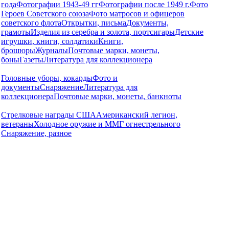
года
Фотографии 1943-49 гг
Фотографии после 1949 г.
Фото
Героев Советского союза
Фото матросов и офицеров
советского флота
Открытки, письма
Документы,
грамоты
Изделия из серебра и золота, портсигары
Детские
игрушки, книги, солдатики
Книги,
брошюры
Журналы
Почтовые марки, монеты,
боны
Газеты
Литература для коллекционера
Головные уборы, кокарды
Фото и
документы
Снаряжение
Литература для
коллекционера
Почтовые марки, монеты, банкноты
Стрелковые награды США
Американский легион,
ветераны
Холодное оружие и ММГ огнестрельного
Снаряжение, разное