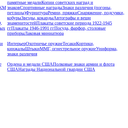
памятные медали
Копии советских наград и
РКМ
знаков
Спортивные награды
Знаки различия (погоны,
петлицы)
Фурнитура
Ремни, пряжки
Снаряжение, подсумки,
кобуры
Звезды, кокарды
Автографы и вещи
,
знаменитостей
Плакаты советские периода 1922-1945
ных
гг
Плакаты 1946-1991 гг
Посуда, фарфор, столовые
приборы
Лаковая миниатюра
щи
Интерьер
Охотничье оружие
Тесаки
Кортики,
кинжалы
Штыки
ММГ, огнестрельное оружие
Униформа,
знаки различия
е
Ордена и медали США
Полковые знаки армии и флота
США
Награды Национальной гвардии США