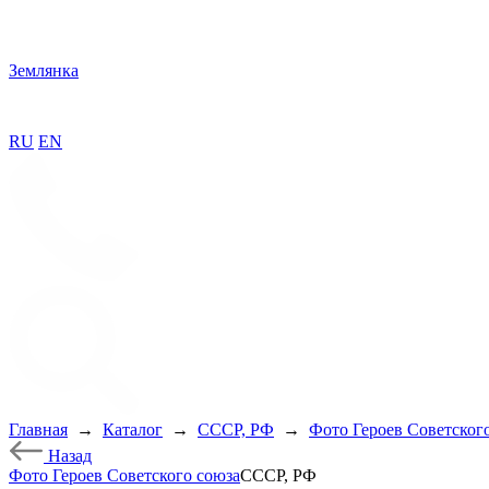
Землянка
RU
EN
Главная
→
Каталог
→
СССР, РФ
→
Фото Героев Советског
Назад
Фото Героев Советского союза
СССР, РФ