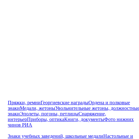
Пряжки, ремни
Георгиевские награды
Ордена и полковые
знаки
Медали, жетоны
Увольнительные жетоны, должностны
знаки
Эполеты, погоны, петлицы
Снаряжение,
интерьер
Приборы, оптика
Книги, документы
Фото нижних
чинов РИА
Знаки учебных заведений, школьные медали
Настольные и