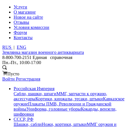
Услуги
О магазине
Новое на сайте
Отзывы
Условия комиссии
Форум
Контакты
RUS
|
ENG
Землянка
магазин военного антиквариата
8-800-700-2151
Единая справочная
Пн.-Пт., 10:00-17:00
Пусто
Войти
Регистрация
Российская Империя
Сабли, шашки, шпаги
ММГ, запчасти к оружию,
аксессуары
Кортики, кинжалы, тесаки, штыки
Кавказское
оружие
Плакаты ПМВ, Революции и Гражданской
войны
Униформа, головные уборы
Кокарды, вензели,
шифровки
СССР, РФ
Шашки, сабли
Ножи, кортики, штыки
ММГ оружия и