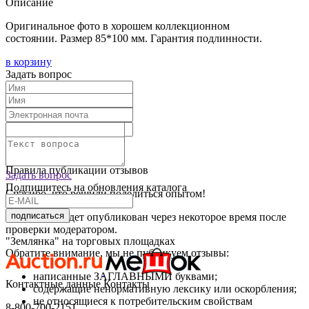
Описание
Оригинальное фото в хорошем коллекционном
состоянии. Размер 85*100 мм. Гарантия подлинности.
в корзину
Задать вопрос
Текст отзыва:
Оставить отзыв
Правила публикации отзывов
Задать вопрос
Подпишитесь на обновления каталога
Спасибо, что решили поделиться опытом!
подписаться
Ваш отзыв будет опубликован через некоторое время после
проверки модератором.
"Землянка" на торговых площадках
Обратите внимание, мы не публикуем отзывы:
написанные ЗАГЛАВНЫМИ буквами;
Контактные данные
Контакты
содержащие ненормативную лексику или оскорбления;
не относящиеся к потребительским свойствам
8-800-700-2151