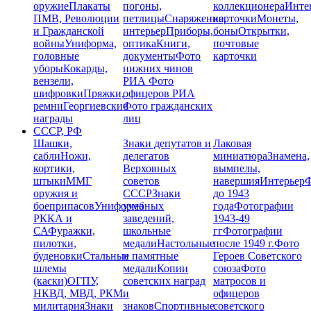
оружие
Плакаты
погоны,
коллекционера
Инте
ПМВ, Революции
петлицы
Снаряжение,
карточки
Монеты,
и Гражданской
интерьер
Приборы,
боны
Открытки,
войны
Униформа,
оптика
Книги,
почтовые
головные
документы
Фото
карточки
уборы
Кокарды,
нижних чинов
вензели,
РИА
Фото
шифровки
Пряжки,
офицеров РИА
ремни
Георгиевские
Фото гражданских
награды
лиц
СССР, РФ
Шашки,
Знаки депутатов и
Лаковая
сабли
Ножи,
делегатов
миниатюра
Знамена,
кортики,
Верховных
вымпелы,
штыки
ММГ
советов
навершия
Интерьер
Ф
оружия и
СССР
Знаки
до 1943
боеприпасов
Униформа
учебных
года
Фотографии
РККА и
заведений,
1943-49
СА
Фуражки,
школьные
гг
Фотографии
пилотки,
медали
Настольные
после 1949 г.
Фото
буденовки
Стальные
и памятные
Героев Советского
шлемы
медали
Копии
союза
Фото
(каски)
ОГПУ,
советских наград
матросов и
НКВД, МВД, РКМ
и
офицеров
милитария
Знаки
знаков
Спортивные
советского