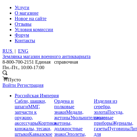
Услуги
О магазине
Новое на сайте
Отзывы
Условия комиссии
Форум
Контакты
RUS
|
ENG
Землянка
магазин военного антиквариата
8-800-700-2151
Единая справочная
Пн.-Пт., 10:00-17:00
Пусто
Войти
Регистрация
Российская Империя
Сабли, шашки,
Ордена и
Изделия из
шпаги
ММГ,
полковые
серебра,
запчасти к
знаки
Медали,
золота
Посуда,
оружию,
жетоны
Увольнительные
столовые
аксессуары
Кортики,
жетоны,
приборы
Журналы,
кинжалы, тесаки,
должностные
газеты
Пуговицы
Лит
штыки
Кавказское
знаки
Эполеты,
для