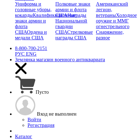
Униформа и
Полковые знаки
Американский
головные уборы,
армии и флота
легион,
кокарды
Квалификационные
США
Награды
ветераны
Холодное
знаки армии и
Национальной
оружие и ММГ
флота
гвардии
огнестрельного
США
Ордена и
США
Стрелковые
Снаряжение,
медали США
награды США
разное
8-800-700-2151
РУС
ENG
Землянка
магазин военного антиквариата
Пусто
Вход не выполнен
Войти
Регистрация
Каталог