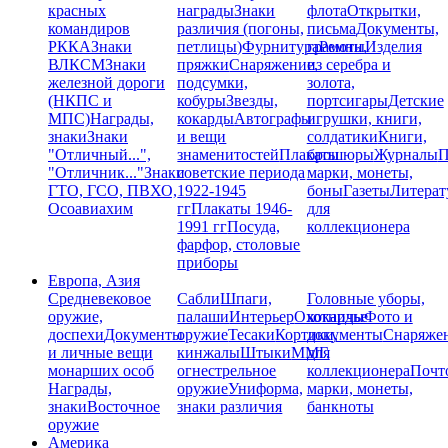
красных
награды
Знаки
флота
Открытки,
командиров
различия (погоны,
письма
Документы,
РККА
Знаки
петлицы)
Фурнитура
грамоты
Ремни,
Изделия
ВЛКСМ
Знаки
пряжки
Снаряжение,
из серебра и
железной дороги
подсумки,
золота,
(НКПС и
кобуры
Звезды,
портсигары
Детские
МПС)
Награды,
кокарды
Автографы
игрушки, книги,
знаки
Знаки
и вещи
солдатики
Книги,
"Отличный...",
знаменитостей
Плакаты
брошюры
Журналы
П
"Отличник..."
Знаки
советские периода
марки, монеты,
ГТО, ГСО, ПВХО,
1922-1945
боны
Газеты
Литерат
Осоавиахим
гг
Плакаты 1946-
для
1991 гг
Посуда,
коллекционера
фарфор, столовые
приборы
Европа, Азия
Средневековое
Сабли
Шпаги,
Головные уборы,
оружие,
палаши
Интерьер
Охотничье
кокарды
Фото и
доспехи
Документы
оружие
Тесаки
Кортики,
документы
Снаряже
и личные вещи
кинжалы
Штыки
ММГ,
для
монарших особ
огнестрельное
коллекционера
Почт
Награды,
оружие
Униформа,
марки, монеты,
знаки
Восточное
знаки различия
банкноты
оружие
Америка