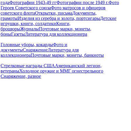
года
Фотографии 1943-49 гг
Фотографии после 1949 г.
Фото
Героев Советского союза
Фото матросов и офицеров
советского флота
Открытки, письма
Документы,
грамоты
Изделия из серебра и золота, портсигары
Детские
игрушки, книги, солдатики
Книги,
брошюры
Журналы
Почтовые марки, монеты,
боны
Газеты
Литература для коллекционера
Головные уборы, кокарды
Фото и
документы
Снаряжение
Литература для
коллекционера
Почтовые марки, монеты, банкноты
Стрелковые награды США
Американский легион,
ветераны
Холодное оружие и ММГ огнестрельного
Снаряжение, разное