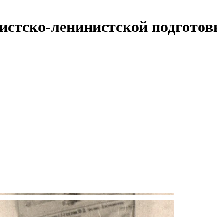
систско-ленинистской подгото