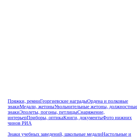
Пряжки, ремни
Георгиевские награды
Ордена и полковые
знаки
Медали, жетоны
Увольнительные жетоны, должностны
знаки
Эполеты, погоны, петлицы
Снаряжение,
интерьер
Приборы, оптика
Книги, документы
Фото нижних
чинов РИА
Знаки учебных заведений, школьные медали
Настольные и