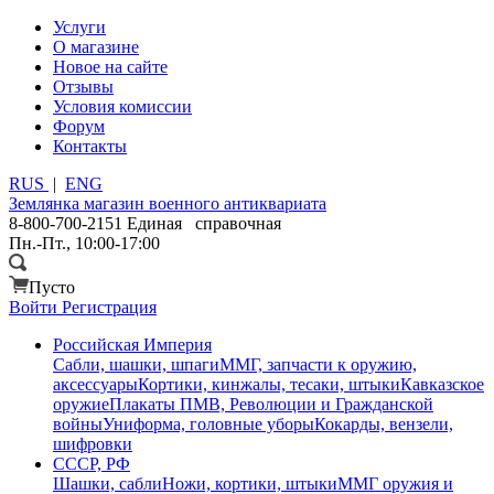
Услуги
О магазине
Новое на сайте
Отзывы
Условия комиссии
Форум
Контакты
RUS
|
ENG
Землянка
магазин военного антиквариата
8-800-700-2151
Единая справочная
Пн.-Пт., 10:00-17:00
Пусто
Войти
Регистрация
Российская Империя
Сабли, шашки, шпаги
ММГ, запчасти к оружию,
аксессуары
Кортики, кинжалы, тесаки, штыки
Кавказское
оружие
Плакаты ПМВ, Революции и Гражданской
войны
Униформа, головные уборы
Кокарды, вензели,
шифровки
СССР, РФ
Шашки, сабли
Ножи, кортики, штыки
ММГ оружия и