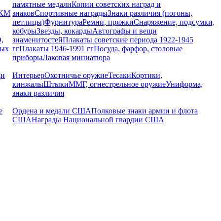
памятные медали
Копии советских наград и
РКМ
знаков
Спортивные награды
Знаки различия (погоны,
петлицы)
Фурнитура
Ремни, пряжки
Снаряжение, подсумки,
кобуры
Звезды, кокарды
Автографы и вещи
,
знаменитостей
Плакаты советские периода 1922-1945
ных
гг
Плакаты 1946-1991 гг
Посуда, фарфор, столовые
приборы
Лаковая миниатюра
щи
Интерьер
Охотничье оружие
Тесаки
Кортики,
кинжалы
Штыки
ММГ, огнестрельное оружие
Униформа,
знаки различия
е
Ордена и медали США
Полковые знаки армии и флота
США
Награды Национальной гвардии США