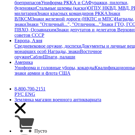
боеприпасов
Униформа РККА и СА
Фуражки, пилотки,
буденовки
Стальные шлемы (каски)
ОГПУ, НКВД, МВД, 
милитария
Знаки красных командиров РККА
Знаки
ВЛКСМ
Знаки железной дороги (НКПС и МПС)
Награды,
знаки
Знаки "Отличный...", "Отличник..."
Знаки ГТО, ГСО
ПВХО, Осоавиахим
Знаки депутатов и делегатов Верхов
советов СССР
Европа, Азия
Средневековое оружие, доспехи
Документы и личные ве
монарших особ
Награды, знаки
Восточное
оружие
Сабли
Шпаги, палаши
Америка
Униформа и головные уборы, кокарды
Квалификационны
знаки армии и флота США
8-800-700-2151
РУС
ENG
Землянка
магазин военного антиквариата
Пусто