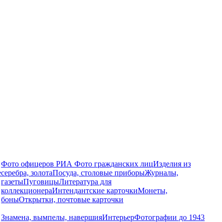
Фото офицеров РИА
Фото гражданских лиц
Изделия из
е
серебра, золота
Посуда, столовые приборы
Журналы,
газеты
Пуговицы
Литература для
коллекционера
Интендантские карточки
Монеты,
боны
Открытки, почтовые карточки
Знамена, вымпелы, навершия
Интерьер
Фотографии до 1943