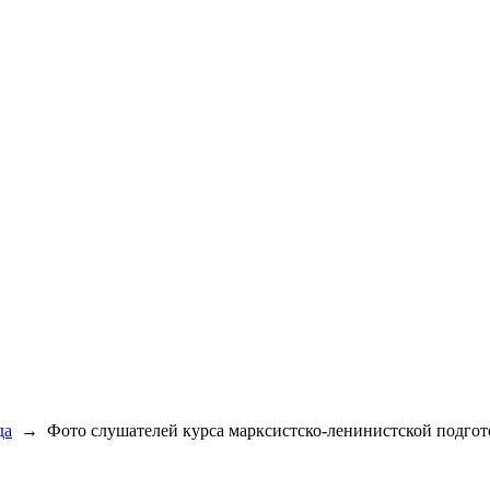
да
→
Фото слушателей курса марксистско-ленинистской подг