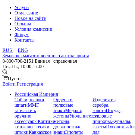
Услуги
О магазине
Новое на сайте
Отзывы
Условия комиссии
Форум
Контакты
RUS
|
ENG
Землянка
магазин военного антиквариата
8-800-700-2151
Единая справочная
Пн.-Пт., 10:00-17:00
Пусто
Войти
Регистрация
Российская Империя
Сабли, шашки,
Ордена и
Изделия из
шпаги
ММГ,
полковые
серебра,
запчасти к
знаки
Медали,
золота
Посуда,
оружию,
жетоны
Увольнительные
столовые
аксессуары
Кортики,
жетоны,
приборы
Журналы,
кинжалы, тесаки,
должностные
газеты
Пуговицы
Лит
штыки
Кавказское
знаки
Эполеты,
для