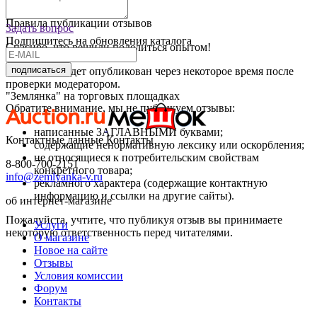
Оставить отзыв
Правила публикации отзывов
Задать вопрос
Подпишитесь на обновления каталога
Спасибо, что решили поделиться опытом!
подписаться
Ваш отзыв будет опубликован через некоторое время после
проверки модератором.
"Землянка" на торговых площадках
Обратите внимание, мы не публикуем отзывы:
написанные ЗАГЛАВНЫМИ буквами;
Контактные данные
Контакты
содержащие ненормативную лексику или оскорбления;
не относящиеся к потребительским свойствам
8-800-700-2151
конкретного товара;
info@zemlyanka-v.ru
рекламного характера (содержащие контактную
информацию и ссылки на другие сайты).
об интернет-магазине
Пожалуйста, учтите, что публикуя отзыв вы принимаете
Услуги
некоторую ответственность перед читателями.
О магазине
Новое на сайте
Отзывы
Условия комиссии
Форум
Контакты