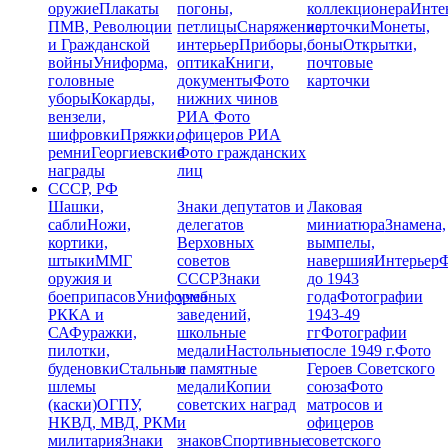
оружие
Плакаты
погоны,
коллекционера
Инте
ПМВ, Революции
петлицы
Снаряжение,
карточки
Монеты,
и Гражданской
интерьер
Приборы,
боны
Открытки,
войны
Униформа,
оптика
Книги,
почтовые
головные
документы
Фото
карточки
уборы
Кокарды,
нижних чинов
вензели,
РИА
Фото
шифровки
Пряжки,
офицеров РИА
ремни
Георгиевские
Фото гражданских
награды
лиц
СССР, РФ
Шашки,
Знаки депутатов и
Лаковая
сабли
Ножи,
делегатов
миниатюра
Знамена,
кортики,
Верховных
вымпелы,
штыки
ММГ
советов
навершия
Интерьер
Ф
оружия и
СССР
Знаки
до 1943
боеприпасов
Униформа
учебных
года
Фотографии
РККА и
заведений,
1943-49
СА
Фуражки,
школьные
гг
Фотографии
пилотки,
медали
Настольные
после 1949 г.
Фото
буденовки
Стальные
и памятные
Героев Советского
шлемы
медали
Копии
союза
Фото
(каски)
ОГПУ,
советских наград
матросов и
НКВД, МВД, РКМ
и
офицеров
милитария
Знаки
знаков
Спортивные
советского