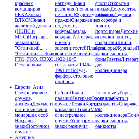
красных
награды
Знаки
флота
Открытки,
командиров
различия (погоны,
письма
Документы,
РККА
Знаки
петлицы)
Фурнитура
грамоты
Ремни,
Изделия
ВЛКСМ
Знаки
пряжки
Снаряжение,
из серебра и
железной дороги
подсумки,
золота,
(НКПС и
кобуры
Звезды,
портсигары
Детские
МПС)
Награды,
кокарды
Автографы
игрушки, книги,
знаки
Знаки
и вещи
солдатики
Книги,
"Отличный...",
знаменитостей
Плакаты
брошюры
Журналы
П
"Отличник..."
Знаки
советские периода
марки, монеты,
ГТО, ГСО, ПВХО,
1922-1945
боны
Газеты
Литерат
Осоавиахим
гг
Плакаты 1946-
для
1991 гг
Посуда,
коллекционера
фарфор, столовые
приборы
Европа, Азия
Средневековое
Сабли
Шпаги,
Головные уборы,
оружие,
палаши
Интерьер
Охотничье
кокарды
Фото и
доспехи
Документы
оружие
Тесаки
Кортики,
документы
Снаряже
и личные вещи
кинжалы
Штыки
ММГ,
для
монарших особ
огнестрельное
коллекционера
Почт
Награды,
оружие
Униформа,
марки, монеты,
знаки
Восточное
знаки различия
банкноты
оружие
Америка