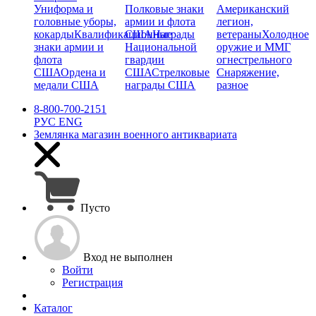
Униформа и
Полковые знаки
Американский
головные уборы,
армии и флота
легион,
кокарды
Квалификационные
США
Награды
ветераны
Холодное
знаки армии и
Национальной
оружие и ММГ
флота
гвардии
огнестрельного
США
Ордена и
США
Стрелковые
Снаряжение,
медали США
награды США
разное
8-800-700-2151
РУС
ENG
Землянка
магазин военного антиквариата
Пусто
Вход не выполнен
Войти
Регистрация
Каталог