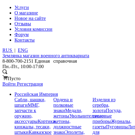
Услуги
О магазине
Новое на сайте
Отзывы
Условия комиссии
Форум
Контакты
RUS
|
ENG
Землянка
магазин военного антиквариата
8-800-700-2151
Единая справочная
Пн.-Пт., 10:00-17:00
Пусто
Войти
Регистрация
Российская Империя
Сабли, шашки,
Ордена и
Изделия из
шпаги
ММГ,
полковые
серебра,
запчасти к
знаки
Медали,
золота
Посуда,
оружию,
жетоны
Увольнительные
столовые
аксессуары
Кортики,
жетоны,
приборы
Журналы,
кинжалы, тесаки,
должностные
газеты
Пуговицы
Лит
штыки
Кавказское
знаки
Эполеты,
для