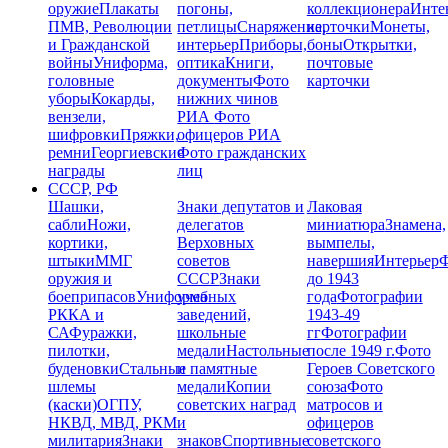
оружие
Плакаты
погоны,
коллекционера
Инте
ПМВ, Революции
петлицы
Снаряжение,
карточки
Монеты,
и Гражданской
интерьер
Приборы,
боны
Открытки,
войны
Униформа,
оптика
Книги,
почтовые
головные
документы
Фото
карточки
уборы
Кокарды,
нижних чинов
вензели,
РИА
Фото
шифровки
Пряжки,
офицеров РИА
ремни
Георгиевские
Фото гражданских
награды
лиц
СССР, РФ
Шашки,
Знаки депутатов и
Лаковая
сабли
Ножи,
делегатов
миниатюра
Знамена,
кортики,
Верховных
вымпелы,
штыки
ММГ
советов
навершия
Интерьер
Ф
оружия и
СССР
Знаки
до 1943
боеприпасов
Униформа
учебных
года
Фотографии
РККА и
заведений,
1943-49
СА
Фуражки,
школьные
гг
Фотографии
пилотки,
медали
Настольные
после 1949 г.
Фото
буденовки
Стальные
и памятные
Героев Советского
шлемы
медали
Копии
союза
Фото
(каски)
ОГПУ,
советских наград
матросов и
НКВД, МВД, РКМ
и
офицеров
милитария
Знаки
знаков
Спортивные
советского