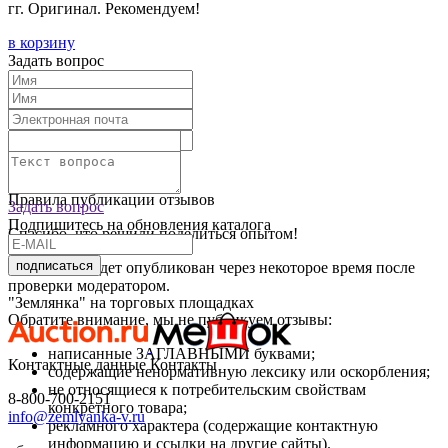
гг. Оригинал. Рекомендуем!
в корзину
Задать вопрос
Текст отзыва:
Оставить отзыв
Правила публикации отзывов
Задать вопрос
Подпишитесь на обновления каталога
Спасибо, что решили поделиться опытом!
подписаться
Ваш отзыв будет опубликован через некоторое время после
проверки модератором.
"Землянка" на торговых площадках
Обратите внимание, мы не публикуем отзывы:
написанные ЗАГЛАВНЫМИ буквами;
Контактные данные
Контакты
содержащие ненормативную лексику или оскорбления;
не относящиеся к потребительским свойствам
8-800-700-2151
конкретного товара;
info@zemlyanka-v.ru
рекламного характера (содержащие контактную
информацию и ссылки на другие сайты).