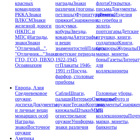
красных
награды
Знаки
флота
Открытки,
командиров
различия (погоны,
письма
Документы,
РККА
Знаки
петлицы)
Фурнитура
грамоты
Ремни,
Изделия
ВЛКСМ
Знаки
пряжки
Снаряжение,
из серебра и
железной дороги
подсумки,
золота,
(НКПС и
кобуры
Звезды,
портсигары
Детские
МПС)
Награды,
кокарды
Автографы
игрушки, книги,
знаки
Знаки
и вещи
солдатики
Книги,
"Отличный...",
знаменитостей
Плакаты
брошюры
Журналы
П
"Отличник..."
Знаки
советские периода
марки, монеты,
ГТО, ГСО, ПВХО,
1922-1945
боны
Газеты
Литерат
Осоавиахим
гг
Плакаты 1946-
для
1991 гг
Посуда,
коллекционера
фарфор, столовые
приборы
Европа, Азия
Средневековое
Сабли
Шпаги,
Головные уборы,
оружие,
палаши
Интерьер
Охотничье
кокарды
Фото и
доспехи
Документы
оружие
Тесаки
Кортики,
документы
Снаряже
и личные вещи
кинжалы
Штыки
ММГ,
для
монарших особ
огнестрельное
коллекционера
Почт
Награды,
оружие
Униформа,
марки, монеты,
знаки
Восточное
знаки различия
банкноты
оружие
Америка