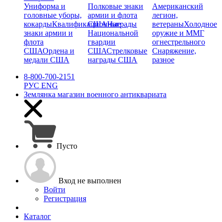
Униформа и
Полковые знаки
Американский
головные уборы,
армии и флота
легион,
кокарды
Квалификационные
США
Награды
ветераны
Холодное
знаки армии и
Национальной
оружие и ММГ
флота
гвардии
огнестрельного
США
Ордена и
США
Стрелковые
Снаряжение,
медали США
награды США
разное
8-800-700-2151
РУС
ENG
Землянка
магазин военного антиквариата
Пусто
Вход не выполнен
Войти
Регистрация
Каталог