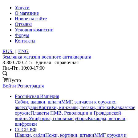
Услуги
О магазине
Новое на сайте
Отзывы
Условия комиссии
Форум
Контакты
RUS
|
ENG
Землянка
магазин военного антиквариата
8-800-700-2151
Единая справочная
Пн.-Пт., 10:00-17:00
Пусто
Войти
Регистрация
Российская Империя
Сабли, шашки, шпаги
ММГ, запчасти к оружию,
аксессуары
Кортики, кинжалы, тесаки, штыки
Кавказское
оружие
Плакаты ПМВ, Революции и Гражданской
войны
Униформа, головные уборы
Кокарды, вензели,
шифровки
СССР, РФ
Шашки, сабли
Ножи, кортики, штыки
ММГ оружия и