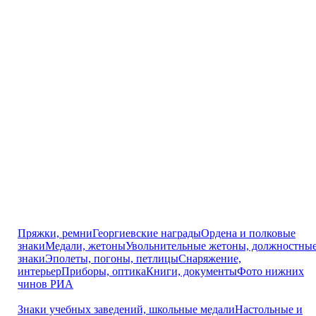
Пряжки, ремни
Георгиевские награды
Ордена и полковые
знаки
Медали, жетоны
Увольнительные жетоны, должностны
знаки
Эполеты, погоны, петлицы
Снаряжение,
интерьер
Приборы, оптика
Книги, документы
Фото нижних
чинов РИА
Знаки учебных заведений, школьные медали
Настольные и