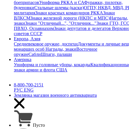
боеприпасов
Униформа РККА и СА
Фуражки, пилотки,
буденовки
Стальные шлемы (каски)
ОГПУ, НКВД, МВД, 
милитария
Знаки красных командиров РККА
Знаки
ВЛКСМ
Знаки железной дороги (НКПС и МПС)
Награды,
знаки
Знаки "Отличный...", "Отличник..."
Знаки ГТО, ГСО
ПВХО, Осоавиахим
Знаки депутатов и делегатов Верхов
советов СССР
Европа, Азия
Средневековое оружие, доспехи
Документы и личные ве
монарших особ
Награды, знаки
Восточное
оружие
Сабли
Шпаги, палаши
Америка
Униформа и головные уборы, кокарды
Квалификационны
знаки армии и флота США
8-800-700-2151
РУС
ENG
Землянка
магазин военного антиквариата
Пусто