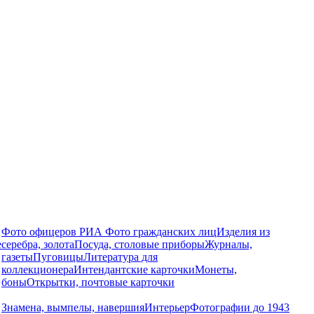
Фото офицеров РИА
Фото гражданских лиц
Изделия из
е
серебра, золота
Посуда, столовые приборы
Журналы,
газеты
Пуговицы
Литература для
коллекционера
Интендантские карточки
Монеты,
боны
Открытки, почтовые карточки
Знамена, вымпелы, навершия
Интерьер
Фотографии до 1943