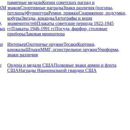
памятные медали
Копии советских наград и
РКМ
знаков
Спортивные награды
Знаки различия (погоны,
петлицы)
Фурнитура
Ремни, пряжки
Снаряжение, подсумки,
кобуры
Звезды, кокарды
Автографы и вещи
,
знаменитостей
Плакаты советские периода 1922-1945
ных
гг
Плакаты 1946-1991 гг
Посуда, фарфор, столовые
приборы
Лаковая миниатюра
щи
Интерьер
Охотничье оружие
Тесаки
Кортики,
кинжалы
Штыки
ММГ, огнестрельное оружие
Униформа,
знаки различия
е
Ордена и медали США
Полковые знаки армии и флота
США
Награды Национальной гвардии США