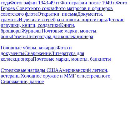
года
Фотографии 1943-49 гг
Фотографии после 1949 г.
Фото
Героев Советского союза
Фото матросов и офицеров
советского флота
Открытки, письма
Документы,
грамоты
Изделия из серебра и золота, портсигары
Детские
игрушки, книги, солдатики
Книги,
брошюры
Журналы
Почтовые марки, монеты,
боны
Газеты
Литература для коллекционера
Головные уборы, кокарды
Фото и
документы
Снаряжение
Литература для
коллекционера
Почтовые марки, монеты, банкноты
Стрелковые награды США
Американский легион,
ветераны
Холодное оружие и ММГ огнестрельного
Снаряжение, разное