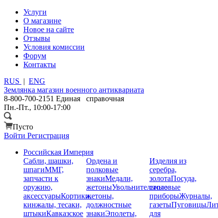
Услуги
О магазине
Новое на сайте
Отзывы
Условия комиссии
Форум
Контакты
RUS
|
ENG
Землянка
магазин военного антиквариата
8-800-700-2151
Единая справочная
Пн.-Пт., 10:00-17:00
Пусто
Войти
Регистрация
Российская Империя
Сабли, шашки,
Ордена и
Изделия из
шпаги
ММГ,
полковые
серебра,
запчасти к
знаки
Медали,
золота
Посуда,
оружию,
жетоны
Увольнительные
столовые
аксессуары
Кортики,
жетоны,
приборы
Журналы,
кинжалы, тесаки,
должностные
газеты
Пуговицы
Лит
штыки
Кавказское
знаки
Эполеты,
для