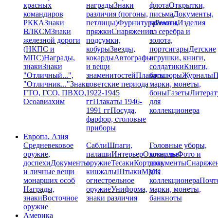
красных
награды
Знаки
флота
Открытки,
командиров
различия (погоны,
письма
Документы,
РККА
Знаки
петлицы)
Фурнитура
грамоты
Ремни,
Изделия
ВЛКСМ
Знаки
пряжки
Снаряжение,
из серебра и
железной дороги
подсумки,
золота,
(НКПС и
кобуры
Звезды,
портсигары
Детские
МПС)
Награды,
кокарды
Автографы
игрушки, книги,
знаки
Знаки
и вещи
солдатики
Книги,
"Отличный...",
знаменитостей
Плакаты
брошюры
Журналы
П
"Отличник..."
Знаки
советские периода
марки, монеты,
ГТО, ГСО, ПВХО,
1922-1945
боны
Газеты
Литерат
Осоавиахим
гг
Плакаты 1946-
для
1991 гг
Посуда,
коллекционера
фарфор, столовые
приборы
Европа, Азия
Средневековое
Сабли
Шпаги,
Головные уборы,
оружие,
палаши
Интерьер
Охотничье
кокарды
Фото и
доспехи
Документы
оружие
Тесаки
Кортики,
документы
Снаряже
и личные вещи
кинжалы
Штыки
ММГ,
для
монарших особ
огнестрельное
коллекционера
Почт
Награды,
оружие
Униформа,
марки, монеты,
знаки
Восточное
знаки различия
банкноты
оружие
Америка