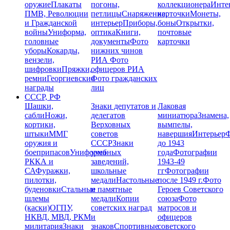
оружие
Плакаты
погоны,
коллекционера
Инте
ПМВ, Революции
петлицы
Снаряжение,
карточки
Монеты,
и Гражданской
интерьер
Приборы,
боны
Открытки,
войны
Униформа,
оптика
Книги,
почтовые
головные
документы
Фото
карточки
уборы
Кокарды,
нижних чинов
вензели,
РИА
Фото
шифровки
Пряжки,
офицеров РИА
ремни
Георгиевские
Фото гражданских
награды
лиц
СССР, РФ
Шашки,
Знаки депутатов и
Лаковая
сабли
Ножи,
делегатов
миниатюра
Знамена,
кортики,
Верховных
вымпелы,
штыки
ММГ
советов
навершия
Интерьер
Ф
оружия и
СССР
Знаки
до 1943
боеприпасов
Униформа
учебных
года
Фотографии
РККА и
заведений,
1943-49
СА
Фуражки,
школьные
гг
Фотографии
пилотки,
медали
Настольные
после 1949 г.
Фото
буденовки
Стальные
и памятные
Героев Советского
шлемы
медали
Копии
союза
Фото
(каски)
ОГПУ,
советских наград
матросов и
НКВД, МВД, РКМ
и
офицеров
милитария
Знаки
знаков
Спортивные
советского