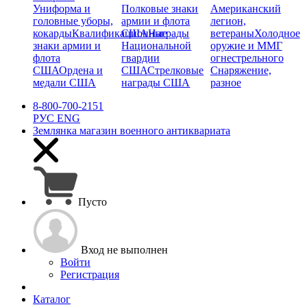
Униформа и
Полковые знаки
Американский
головные уборы,
армии и флота
легион,
кокарды
Квалификационные
США
Награды
ветераны
Холодное
знаки армии и
Национальной
оружие и ММГ
флота
гвардии
огнестрельного
США
Ордена и
США
Стрелковые
Снаряжение,
медали США
награды США
разное
8-800-700-2151
РУС
ENG
Землянка
магазин военного антиквариата
Пусто
Вход не выполнен
Войти
Регистрация
Каталог