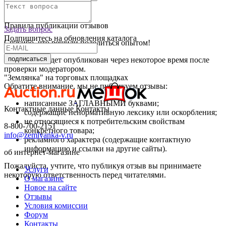
Оставить отзыв
Правила публикации отзывов
Задать вопрос
Подпишитесь на обновления каталога
Спасибо, что решили поделиться опытом!
подписаться
Ваш отзыв будет опубликован через некоторое время после
проверки модератором.
"Землянка" на торговых площадках
Обратите внимание, мы не публикуем отзывы:
написанные ЗАГЛАВНЫМИ буквами;
Контактные данные
Контакты
содержащие ненормативную лексику или оскорбления;
не относящиеся к потребительским свойствам
8-800-700-2151
конкретного товара;
info@zemlyanka-v.ru
рекламного характера (содержащие контактную
информацию и ссылки на другие сайты).
об интернет-магазине
Пожалуйста, учтите, что публикуя отзыв вы принимаете
Услуги
некоторую ответственность перед читателями.
О магазине
Новое на сайте
Отзывы
Условия комиссии
Форум
Контакты