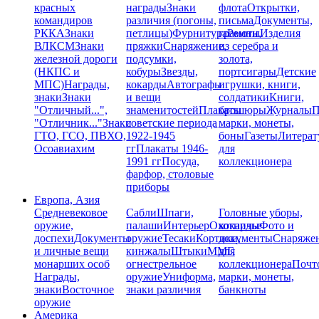
красных
награды
Знаки
флота
Открытки,
командиров
различия (погоны,
письма
Документы,
РККА
Знаки
петлицы)
Фурнитура
грамоты
Ремни,
Изделия
ВЛКСМ
Знаки
пряжки
Снаряжение,
из серебра и
железной дороги
подсумки,
золота,
(НКПС и
кобуры
Звезды,
портсигары
Детские
МПС)
Награды,
кокарды
Автографы
игрушки, книги,
знаки
Знаки
и вещи
солдатики
Книги,
"Отличный...",
знаменитостей
Плакаты
брошюры
Журналы
П
"Отличник..."
Знаки
советские периода
марки, монеты,
ГТО, ГСО, ПВХО,
1922-1945
боны
Газеты
Литерат
Осоавиахим
гг
Плакаты 1946-
для
1991 гг
Посуда,
коллекционера
фарфор, столовые
приборы
Европа, Азия
Средневековое
Сабли
Шпаги,
Головные уборы,
оружие,
палаши
Интерьер
Охотничье
кокарды
Фото и
доспехи
Документы
оружие
Тесаки
Кортики,
документы
Снаряже
и личные вещи
кинжалы
Штыки
ММГ,
для
монарших особ
огнестрельное
коллекционера
Почт
Награды,
оружие
Униформа,
марки, монеты,
знаки
Восточное
знаки различия
банкноты
оружие
Америка