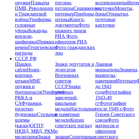
оружие
Плакаты
погоны,
коллекционера
Инте
ПМВ, Революции
петлицы
Снаряжение,
карточки
Монеты,
и Гражданской
интерьер
Приборы,
боны
Открытки,
войны
Униформа,
оптика
Книги,
почтовые
головные
документы
Фото
карточки
уборы
Кокарды,
нижних чинов
вензели,
РИА
Фото
шифровки
Пряжки,
офицеров РИА
ремни
Георгиевские
Фото гражданских
награды
лиц
СССР, РФ
Шашки,
Знаки депутатов и
Лаковая
сабли
Ножи,
делегатов
миниатюра
Знамена,
кортики,
Верховных
вымпелы,
штыки
ММГ
советов
навершия
Интерьер
Ф
оружия и
СССР
Знаки
до 1943
боеприпасов
Униформа
учебных
года
Фотографии
РККА и
заведений,
1943-49
СА
Фуражки,
школьные
гг
Фотографии
пилотки,
медали
Настольные
после 1949 г.
Фото
буденовки
Стальные
и памятные
Героев Советского
шлемы
медали
Копии
союза
Фото
(каски)
ОГПУ,
советских наград
матросов и
НКВД, МВД, РКМ
и
офицеров
милитария
Знаки
знаков
Спортивные
советского