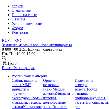
Услуги
О магазине
Новое на сайте
Отзывы
Условия комиссии
Форум
Контакты
RUS
|
ENG
Землянка
магазин военного антиквариата
8-800-700-2151
Единая справочная
Пн.-Пт., 10:00-17:00
Пусто
Войти
Регистрация
Российская Империя
Сабли, шашки,
Ордена и
Изделия из
шпаги
ММГ,
полковые
серебра,
запчасти к
знаки
Медали,
золота
Посуда,
оружию,
жетоны
Увольнительные
столовые
аксессуары
Кортики,
жетоны,
приборы
Журналы,
кинжалы, тесаки,
должностные
газеты
Пуговицы
Лит
штыки
Кавказское
знаки
Эполеты,
для