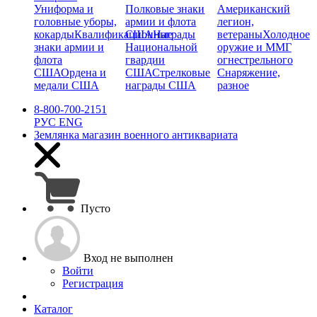
Униформа и
Полковые знаки
Американский
головные уборы,
армии и флота
легион,
кокарды
Квалификационные
США
Награды
ветераны
Холодное
знаки армии и
Национальной
оружие и ММГ
флота
гвардии
огнестрельного
США
Ордена и
США
Стрелковые
Снаряжение,
медали США
награды США
разное
8-800-700-2151
РУС
ENG
Землянка
магазин военного антиквариата
Пусто
Вход не выполнен
Войти
Регистрация
Каталог