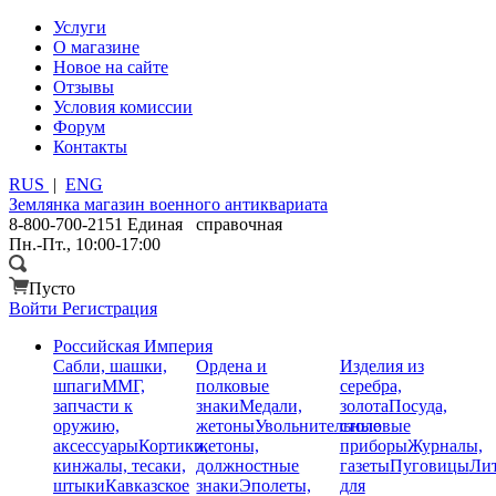
Услуги
О магазине
Новое на сайте
Отзывы
Условия комиссии
Форум
Контакты
RUS
|
ENG
Землянка
магазин военного антиквариата
8-800-700-2151
Единая справочная
Пн.-Пт., 10:00-17:00
Пусто
Войти
Регистрация
Российская Империя
Сабли, шашки,
Ордена и
Изделия из
шпаги
ММГ,
полковые
серебра,
запчасти к
знаки
Медали,
золота
Посуда,
оружию,
жетоны
Увольнительные
столовые
аксессуары
Кортики,
жетоны,
приборы
Журналы,
кинжалы, тесаки,
должностные
газеты
Пуговицы
Лит
штыки
Кавказское
знаки
Эполеты,
для