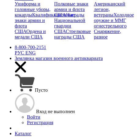
Униформа и
Полковые знаки
Американский
головные уборы,
армии и флота
легион,
кокарды
Квалификационные
США
Награды
ветераны
Холодное
знаки армии и
Национальной
оружие и ММГ
флота
гвардии
огнестрельного
США
Ордена и
США
Стрелковые
Снаряжение,
медали США
награды США
разное
8-800-700-2151
РУС
ENG
Землянка
магазин военного антиквариата
Пусто
Вход не выполнен
Войти
Регистрация
Каталог