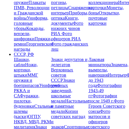
оружие
Плакаты
погоны,
коллекционера
Инте
ПМВ, Революции
петлицы
Снаряжение,
карточки
Монеты,
и Гражданской
интерьер
Приборы,
боны
Открытки,
войны
Униформа,
оптика
Книги,
почтовые
головные
документы
Фото
карточки
уборы
Кокарды,
нижних чинов
вензели,
РИА
Фото
шифровки
Пряжки,
офицеров РИА
ремни
Георгиевские
Фото гражданских
награды
лиц
СССР, РФ
Шашки,
Знаки депутатов и
Лаковая
сабли
Ножи,
делегатов
миниатюра
Знамена,
кортики,
Верховных
вымпелы,
штыки
ММГ
советов
навершия
Интерьер
Ф
оружия и
СССР
Знаки
до 1943
боеприпасов
Униформа
учебных
года
Фотографии
РККА и
заведений,
1943-49
СА
Фуражки,
школьные
гг
Фотографии
пилотки,
медали
Настольные
после 1949 г.
Фото
буденовки
Стальные
и памятные
Героев Советского
шлемы
медали
Копии
союза
Фото
(каски)
ОГПУ,
советских наград
матросов и
НКВД, МВД, РКМ
и
офицеров
милитария
Знаки
знаков
Спортивные
советского