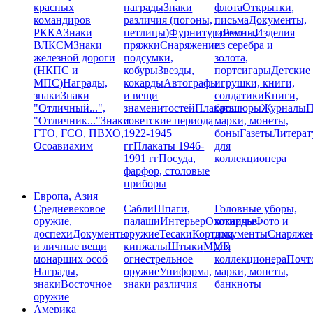
красных
награды
Знаки
флота
Открытки,
командиров
различия (погоны,
письма
Документы,
РККА
Знаки
петлицы)
Фурнитура
грамоты
Ремни,
Изделия
ВЛКСМ
Знаки
пряжки
Снаряжение,
из серебра и
железной дороги
подсумки,
золота,
(НКПС и
кобуры
Звезды,
портсигары
Детские
МПС)
Награды,
кокарды
Автографы
игрушки, книги,
знаки
Знаки
и вещи
солдатики
Книги,
"Отличный...",
знаменитостей
Плакаты
брошюры
Журналы
П
"Отличник..."
Знаки
советские периода
марки, монеты,
ГТО, ГСО, ПВХО,
1922-1945
боны
Газеты
Литерат
Осоавиахим
гг
Плакаты 1946-
для
1991 гг
Посуда,
коллекционера
фарфор, столовые
приборы
Европа, Азия
Средневековое
Сабли
Шпаги,
Головные уборы,
оружие,
палаши
Интерьер
Охотничье
кокарды
Фото и
доспехи
Документы
оружие
Тесаки
Кортики,
документы
Снаряже
и личные вещи
кинжалы
Штыки
ММГ,
для
монарших особ
огнестрельное
коллекционера
Почт
Награды,
оружие
Униформа,
марки, монеты,
знаки
Восточное
знаки различия
банкноты
оружие
Америка