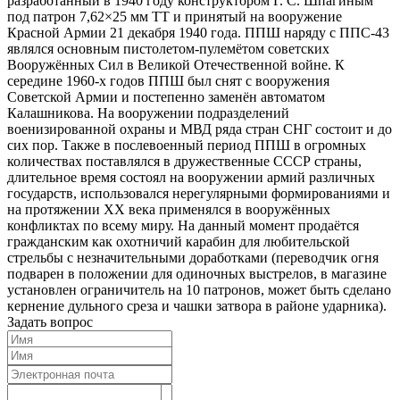
разработанный в 1940 году конструктором Г. С. Шпагиным
под патрон 7,62×25 мм ТТ и принятый на вооружение
Красной Армии 21 декабря 1940 года. ППШ наряду с ППС-43
являлся основным пистолетом-пулемётом советских
Вооружённых Сил в Великой Отечественной войне. К
середине 1960-х годов ППШ был снят с вооружения
Советской Армии и постепенно заменён автоматом
Калашникова. На вооружении подразделений
военизированной охраны и МВД ряда стран СНГ состоит и до
сих пор. Также в послевоенный период ППШ в огромных
количествах поставлялся в дружественные СССР страны,
длительное время состоял на вооружении армий различных
государств, использовался нерегулярными формированиями и
на протяжении XX века применялся в вооружённых
конфликтах по всему миру. На данный момент продаётся
гражданским как охотничий карабин для любительской
стрельбы с незначительными доработками (переводчик огня
подварен в положении для одиночных выстрелов, в магазине
установлен ограничитель на 10 патронов, может быть сделано
кернение дульного среза и чашки затвора в районе ударника).
Задать вопрос
Текст отзыва: