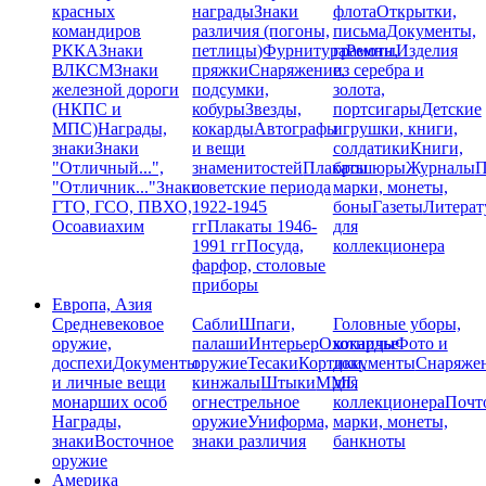
красных
награды
Знаки
флота
Открытки,
командиров
различия (погоны,
письма
Документы,
РККА
Знаки
петлицы)
Фурнитура
грамоты
Ремни,
Изделия
ВЛКСМ
Знаки
пряжки
Снаряжение,
из серебра и
железной дороги
подсумки,
золота,
(НКПС и
кобуры
Звезды,
портсигары
Детские
МПС)
Награды,
кокарды
Автографы
игрушки, книги,
знаки
Знаки
и вещи
солдатики
Книги,
"Отличный...",
знаменитостей
Плакаты
брошюры
Журналы
П
"Отличник..."
Знаки
советские периода
марки, монеты,
ГТО, ГСО, ПВХО,
1922-1945
боны
Газеты
Литерат
Осоавиахим
гг
Плакаты 1946-
для
1991 гг
Посуда,
коллекционера
фарфор, столовые
приборы
Европа, Азия
Средневековое
Сабли
Шпаги,
Головные уборы,
оружие,
палаши
Интерьер
Охотничье
кокарды
Фото и
доспехи
Документы
оружие
Тесаки
Кортики,
документы
Снаряже
и личные вещи
кинжалы
Штыки
ММГ,
для
монарших особ
огнестрельное
коллекционера
Почт
Награды,
оружие
Униформа,
марки, монеты,
знаки
Восточное
знаки различия
банкноты
оружие
Америка