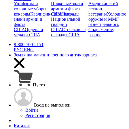
Униформа и
Полковые знаки
Американский
головные уборы,
армии и флота
легион,
кокарды
Квалификационные
США
Награды
ветераны
Холодное
знаки армии и
Национальной
оружие и ММГ
флота
гвардии
огнестрельного
США
Ордена и
США
Стрелковые
Снаряжение,
медали США
награды США
разное
8-800-700-2151
РУС
ENG
Землянка
магазин военного антиквариата
Пусто
Вход не выполнен
Войти
Регистрация
Каталог