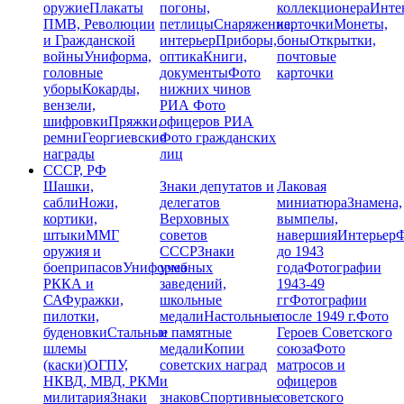
оружие
Плакаты
погоны,
коллекционера
Инте
ПМВ, Революции
петлицы
Снаряжение,
карточки
Монеты,
и Гражданской
интерьер
Приборы,
боны
Открытки,
войны
Униформа,
оптика
Книги,
почтовые
головные
документы
Фото
карточки
уборы
Кокарды,
нижних чинов
вензели,
РИА
Фото
шифровки
Пряжки,
офицеров РИА
ремни
Георгиевские
Фото гражданских
награды
лиц
СССР, РФ
Шашки,
Знаки депутатов и
Лаковая
сабли
Ножи,
делегатов
миниатюра
Знамена,
кортики,
Верховных
вымпелы,
штыки
ММГ
советов
навершия
Интерьер
Ф
оружия и
СССР
Знаки
до 1943
боеприпасов
Униформа
учебных
года
Фотографии
РККА и
заведений,
1943-49
СА
Фуражки,
школьные
гг
Фотографии
пилотки,
медали
Настольные
после 1949 г.
Фото
буденовки
Стальные
и памятные
Героев Советского
шлемы
медали
Копии
союза
Фото
(каски)
ОГПУ,
советских наград
матросов и
НКВД, МВД, РКМ
и
офицеров
милитария
Знаки
знаков
Спортивные
советского