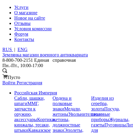
Услуги
О магазине
Новое на сайте
Отзывы
Условия комиссии
Форум
Контакты
RUS
|
ENG
Землянка
магазин военного антиквариата
8-800-700-2151
Единая справочная
Пн.-Пт., 10:00-17:00
Пусто
Войти
Регистрация
Российская Империя
Сабли, шашки,
Ордена и
Изделия из
шпаги
ММГ,
полковые
серебра,
запчасти к
знаки
Медали,
золота
Посуда,
оружию,
жетоны
Увольнительные
столовые
аксессуары
Кортики,
жетоны,
приборы
Журналы,
кинжалы, тесаки,
должностные
газеты
Пуговицы
Лит
штыки
Кавказское
знаки
Эполеты,
для