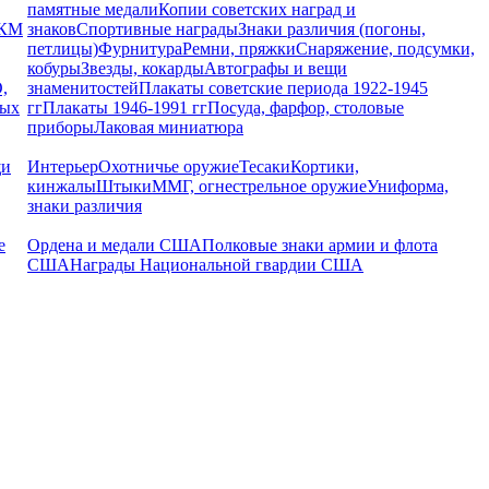
памятные медали
Копии советских наград и
РКМ
знаков
Спортивные награды
Знаки различия (погоны,
петлицы)
Фурнитура
Ремни, пряжки
Снаряжение, подсумки,
кобуры
Звезды, кокарды
Автографы и вещи
,
знаменитостей
Плакаты советские периода 1922-1945
ных
гг
Плакаты 1946-1991 гг
Посуда, фарфор, столовые
приборы
Лаковая миниатюра
щи
Интерьер
Охотничье оружие
Тесаки
Кортики,
кинжалы
Штыки
ММГ, огнестрельное оружие
Униформа,
знаки различия
е
Ордена и медали США
Полковые знаки армии и флота
США
Награды Национальной гвардии США