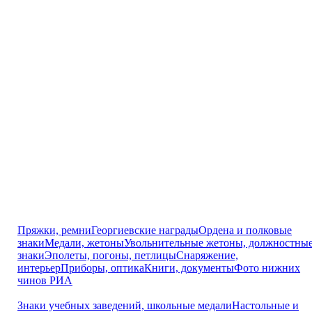
Пряжки, ремни
Георгиевские награды
Ордена и полковые
знаки
Медали, жетоны
Увольнительные жетоны, должностны
знаки
Эполеты, погоны, петлицы
Снаряжение,
интерьер
Приборы, оптика
Книги, документы
Фото нижних
чинов РИА
Знаки учебных заведений, школьные медали
Настольные и