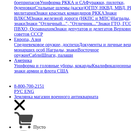
боеприпасов
Униформа РККА и СА
Фуражки, пилотки,
буденовки
Стальные шлемы (каски)
ОГПУ, НКВД, МВД, 
милитария
Знаки красных командиров РККА
Знаки
ВЛКСМ
Знаки железной дороги (НКПС и МПС)
Награды,
знаки
Знаки "Отличный...", "Отличник..."
Знаки ГТО, ГСО
ПВХО, Осоавиахим
Знаки депутатов и делегатов Верхов
советов СССР
Европа, Азия
Средневековое оружие, доспехи
Документы и личные ве
монарших особ
Награды, знаки
Восточное
оружие
Сабли
Шпаги, палаши
Америка
Униформа и головные уборы, кокарды
Квалификационны
знаки армии и флота США
8-800-700-2151
РУС
ENG
Землянка
магазин военного антиквариата
Пусто