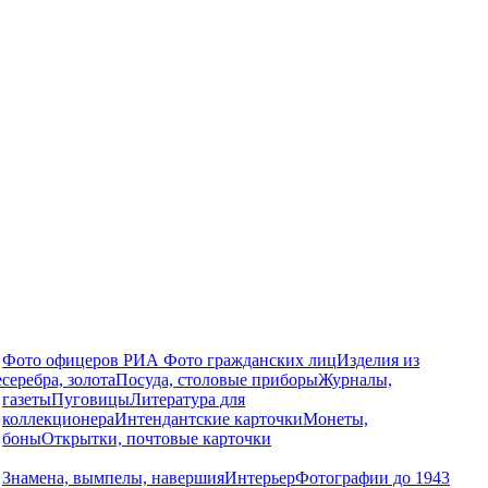
Фото офицеров РИА
Фото гражданских лиц
Изделия из
е
серебра, золота
Посуда, столовые приборы
Журналы,
газеты
Пуговицы
Литература для
коллекционера
Интендантские карточки
Монеты,
боны
Открытки, почтовые карточки
Знамена, вымпелы, навершия
Интерьер
Фотографии до 1943