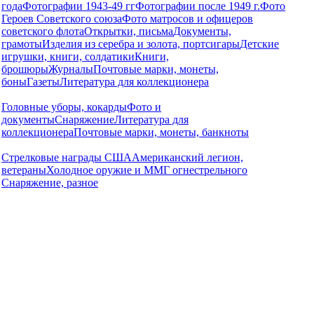
года
Фотографии 1943-49 гг
Фотографии после 1949 г.
Фото
Героев Советского союза
Фото матросов и офицеров
советского флота
Открытки, письма
Документы,
грамоты
Изделия из серебра и золота, портсигары
Детские
игрушки, книги, солдатики
Книги,
брошюры
Журналы
Почтовые марки, монеты,
боны
Газеты
Литература для коллекционера
Головные уборы, кокарды
Фото и
документы
Снаряжение
Литература для
коллекционера
Почтовые марки, монеты, банкноты
Стрелковые награды США
Американский легион,
ветераны
Холодное оружие и ММГ огнестрельного
Снаряжение, разное