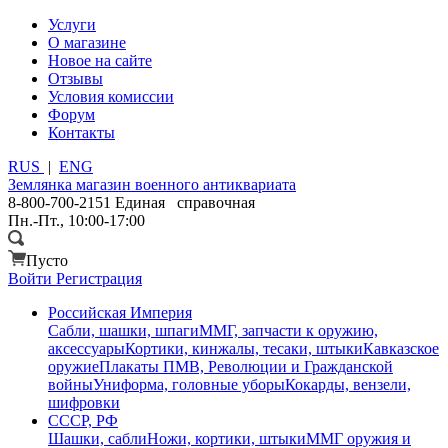
Услуги
О магазине
Новое на сайте
Отзывы
Условия комиссии
Форум
Контакты
RUS
|
ENG
Землянка
магазин военного антиквариата
8-800-700-2151
Единая справочная
Пн.-Пт., 10:00-17:00
Пусто
Войти
Регистрация
Российская Империя
Сабли, шашки, шпаги
ММГ, запчасти к оружию,
аксессуары
Кортики, кинжалы, тесаки, штыки
Кавказское
оружие
Плакаты ПМВ, Революции и Гражданской
войны
Униформа, головные уборы
Кокарды, вензели,
шифровки
СССР, РФ
Шашки, сабли
Ножи, кортики, штыки
ММГ оружия и