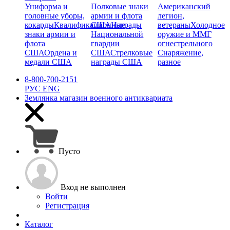
Униформа и
Полковые знаки
Американский
головные уборы,
армии и флота
легион,
кокарды
Квалификационные
США
Награды
ветераны
Холодное
знаки армии и
Национальной
оружие и ММГ
флота
гвардии
огнестрельного
США
Ордена и
США
Стрелковые
Снаряжение,
медали США
награды США
разное
8-800-700-2151
РУС
ENG
Землянка
магазин военного антиквариата
Пусто
Вход не выполнен
Войти
Регистрация
Каталог