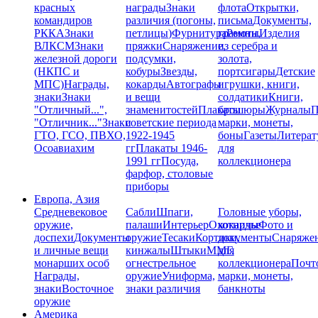
красных
награды
Знаки
флота
Открытки,
командиров
различия (погоны,
письма
Документы,
РККА
Знаки
петлицы)
Фурнитура
грамоты
Ремни,
Изделия
ВЛКСМ
Знаки
пряжки
Снаряжение,
из серебра и
железной дороги
подсумки,
золота,
(НКПС и
кобуры
Звезды,
портсигары
Детские
МПС)
Награды,
кокарды
Автографы
игрушки, книги,
знаки
Знаки
и вещи
солдатики
Книги,
"Отличный...",
знаменитостей
Плакаты
брошюры
Журналы
П
"Отличник..."
Знаки
советские периода
марки, монеты,
ГТО, ГСО, ПВХО,
1922-1945
боны
Газеты
Литерат
Осоавиахим
гг
Плакаты 1946-
для
1991 гг
Посуда,
коллекционера
фарфор, столовые
приборы
Европа, Азия
Средневековое
Сабли
Шпаги,
Головные уборы,
оружие,
палаши
Интерьер
Охотничье
кокарды
Фото и
доспехи
Документы
оружие
Тесаки
Кортики,
документы
Снаряже
и личные вещи
кинжалы
Штыки
ММГ,
для
монарших особ
огнестрельное
коллекционера
Почт
Награды,
оружие
Униформа,
марки, монеты,
знаки
Восточное
знаки различия
банкноты
оружие
Америка