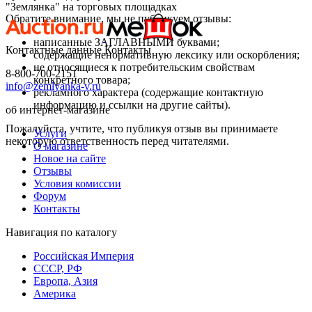
"Землянка" на торговых площадках
Обратите внимание, мы не публикуем отзывы:
написанные ЗАГЛАВНЫМИ буквами;
Контактные данные
Контакты
содержащие ненормативную лексику или оскорбления;
не относящиеся к потребительским свойствам
8-800-700-2151
конкретного товара;
info@zemlyanka-v.ru
рекламного характера (содержащие контактную
информацию и ссылки на другие сайты).
об интернет-магазине
Пожалуйста, учтите, что публикуя отзыв вы принимаете
Услуги
некоторую ответственность перед читателями.
О магазине
Новое на сайте
Отзывы
Условия комиссии
Форум
Контакты
Навигация по каталогу
Российская Империя
СССР, РФ
Европа, Азия
Америка