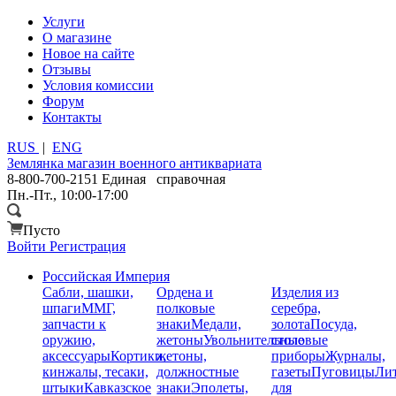
Услуги
О магазине
Новое на сайте
Отзывы
Условия комиссии
Форум
Контакты
RUS
|
ENG
Землянка
магазин военного антиквариата
8-800-700-2151
Единая справочная
Пн.-Пт., 10:00-17:00
Пусто
Войти
Регистрация
Российская Империя
Сабли, шашки,
Ордена и
Изделия из
шпаги
ММГ,
полковые
серебра,
запчасти к
знаки
Медали,
золота
Посуда,
оружию,
жетоны
Увольнительные
столовые
аксессуары
Кортики,
жетоны,
приборы
Журналы,
кинжалы, тесаки,
должностные
газеты
Пуговицы
Лит
штыки
Кавказское
знаки
Эполеты,
для