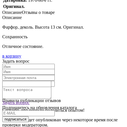
Датировка:
1970-80-е гг.
Оригинал.
Описание
Отзывы о товаре
Описание
Фарфор, деколь. Высота 13 см. Оригинал.
Сохранность
Отличное состояние.
в корзину
Задать вопрос
Текст отзыва:
Оставить отзыв
Правила публикации отзывов
Задать вопрос
Подпишитесь на обновления каталога
Спасибо, что решили поделиться опытом!
подписаться
Ваш отзыв будет опубликован через некоторое время после
проверки модератором.