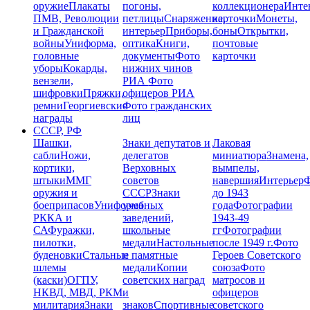
оружие
Плакаты
погоны,
коллекционера
Инте
ПМВ, Революции
петлицы
Снаряжение,
карточки
Монеты,
и Гражданской
интерьер
Приборы,
боны
Открытки,
войны
Униформа,
оптика
Книги,
почтовые
головные
документы
Фото
карточки
уборы
Кокарды,
нижних чинов
вензели,
РИА
Фото
шифровки
Пряжки,
офицеров РИА
ремни
Георгиевские
Фото гражданских
награды
лиц
СССР, РФ
Шашки,
Знаки депутатов и
Лаковая
сабли
Ножи,
делегатов
миниатюра
Знамена,
кортики,
Верховных
вымпелы,
штыки
ММГ
советов
навершия
Интерьер
Ф
оружия и
СССР
Знаки
до 1943
боеприпасов
Униформа
учебных
года
Фотографии
РККА и
заведений,
1943-49
СА
Фуражки,
школьные
гг
Фотографии
пилотки,
медали
Настольные
после 1949 г.
Фото
буденовки
Стальные
и памятные
Героев Советского
шлемы
медали
Копии
союза
Фото
(каски)
ОГПУ,
советских наград
матросов и
НКВД, МВД, РКМ
и
офицеров
милитария
Знаки
знаков
Спортивные
советского